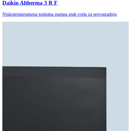
Daikin Altherma 3 R F
Niskotemperaturna toplotna pumpa zrak-voda za novogradnju