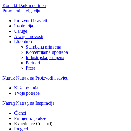
Kontakt Daikin partneri
Promijeni navigaciju
Proizvodi i savjeti
Inspiracija
Usluge
Akcije i novosti
Literatura
Stambena primjena
Komercijalna upotreba
Industrijska primjena
Partneri
Press
Natrag
Natrag na Proizvodi i savjeti
Naša ponuda
Tvoje potrebe
Natrag
Natrag na Inspiracija
Članci
Primjeri iz prakse
Experience Centar(i)
Pregled