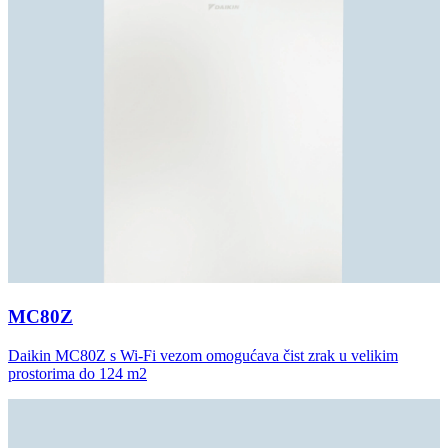
MC80Z
Daikin MC80Z s Wi-Fi vezom omogućava čist zrak u velikim
prostorima do 124 m2