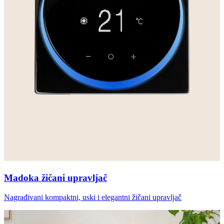
Madoka žičani upravljač
Nagrađivani kompaktni, uski i elegantni žičani upravljač