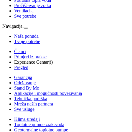
Potrošna topla voda
Pročišćavanje zraka
Ventilacija
Sve potrebe
Navigacija
Naša ponuda
Tvoje potrebe
Članci
Primjeri iz prakse
Experience Centar(i)
Pregled
Garancija
Održavanje
Stand By Me
Aplikacije i mogućnosti povezivanja
Tehnička podrška
Mreža naših partnera
Sve usluge
Klima-uređaji
Toplotne pumpe zrak-voda
Geotermalne toplotne pumpe