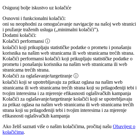
Osiguraj bolje iskustvo uz kolačiće
Osnovni i funkcionalni kolačići:
oni su neophodni za omogućavanje navigacije na našoj web stranici
i pružanje traženih usluga („minimalni kolačići”).
Dodatni kolačići:
Kolačići performansi
ⓘ
kolačići koji prikupljaju statističke podatke o prometu i ponašanju
korisnika na našim web stranicama ili web stranicama trećih strana.
Kolačići performansi
kolačići koji prikupljaju statističke podatke o
prometu i ponašanju korisnika na našim web stranicama ili web
stranicama trećih strana.
Kolačići za oglašavanje/targetiranje
ⓘ
kolačići koji se upotrebljavaju za prikaz oglasa na našim web
stranicama ili web stranicama trećih strana koji su prilagođeniji tebi i
tvojim interesima i za mjerenje efikasnosti oglašivačkih kampanja
Kolačići za oglašavanje/targetiranje
kolačići koji se upotrebljavaju
za prikaz oglasa na našim web stranicama ili web stranicama trećih
strana koji su prilagođeniji tebi i tvojim interesima i za mjerenje
efikasnosti oglašivačkih kampanja
Ako želiš saznati više o našim kolačićima, pročitaj našu
Obavijest o
kolačićima
.