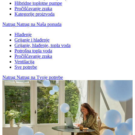
Hibridne toplotne pumpe
Pročišćavanje zraka
Kategorije proizvoda
Natrag
Natrag na Naša ponuda
Hlađenje
Grijanje i hlađenje
Grijanje, hlađenje, topla voda
Potrošna topla voda
Pročišćavanje zraka
Ventilacija
Sve potrebe
Natrag
Natrag na Tvoje potrebe