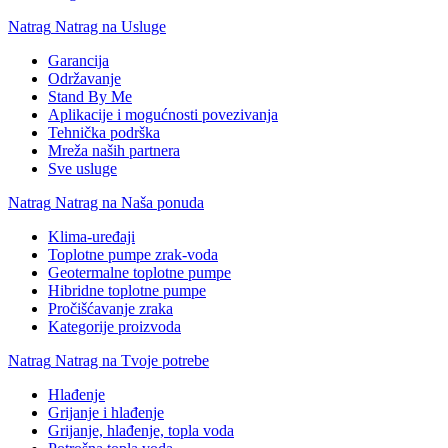
Natrag
Natrag na Usluge
Garancija
Održavanje
Stand By Me
Aplikacije i mogućnosti povezivanja
Tehnička podrška
Mreža naših partnera
Sve usluge
Natrag
Natrag na Naša ponuda
Klima-uređaji
Toplotne pumpe zrak-voda
Geotermalne toplotne pumpe
Hibridne toplotne pumpe
Pročišćavanje zraka
Kategorije proizvoda
Natrag
Natrag na Tvoje potrebe
Hlađenje
Grijanje i hlađenje
Grijanje, hlađenje, topla voda