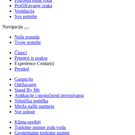
Potrošna topla voda
Pročišćavanje zraka
Ventilacija
Sve potrebe
Navigacija
Naša ponuda
Tvoje potrebe
Članci
Primjeri iz prakse
Experience Centar(i)
Pregled
Garancija
Održavanje
Stand By Me
Aplikacije i mogućnosti povezivanja
Tehnička podrška
Mreža naših partnera
Sve usluge
Klima-uređaji
Toplotne pumpe zrak-voda
Geotermalne toplotne pumpe