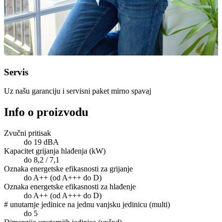
Servis
Uz našu garanciju i servisni paket mirno spavaj
Info o proizvodu
Zvučni pritisak
do 19 dBA
Kapacitet grijanja hlađenja (kW)
do 8,2 / 7,1
Oznaka energetske efikasnosti za grijanje
do A++ (od A+++ do D)
Oznaka energetske efikasnosti za hlađenje
do A++ (od A+++ do D)
# unutarnje jedinice na jednu vanjsku jedinicu (multi)
do 5