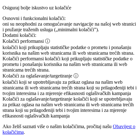
Osiguraj bolje iskustvo uz kolačiće
Osnovni i funkcionalni kolačići:
oni su neophodni za omogućavanje navigacije na našoj web stranici
i pružanje traženih usluga („minimalni kolačići”).
Dodatni kolačići:
Kolačići performansi
ⓘ
kolačići koji prikupljaju statističke podatke o prometu i ponašanju
korisnika na našim web stranicama ili web stranicama trećih strana.
Kolačići performansi
kolačići koji prikupljaju statističke podatke o
prometu i ponašanju korisnika na našim web stranicama ili web
stranicama trećih strana.
Kolačići za oglašavanje/targetiranje
ⓘ
kolačići koji se upotrebljavaju za prikaz oglasa na našim web
stranicama ili web stranicama trećih strana koji su prilagođeniji tebi i
tvojim interesima i za mjerenje efikasnosti oglašivačkih kampanja
Kolačići za oglašavanje/targetiranje
kolačići koji se upotrebljavaju
za prikaz oglasa na našim web stranicama ili web stranicama trećih
strana koji su prilagođeniji tebi i tvojim interesima i za mjerenje
efikasnosti oglašivačkih kampanja
Ako želiš saznati više o našim kolačićima, pročitaj našu
Obavijest o
kolačićima
.