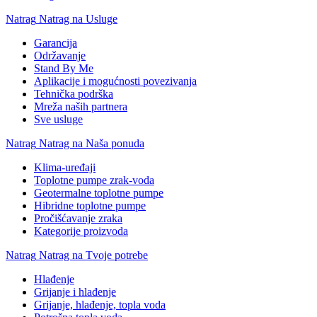
Natrag
Natrag na Usluge
Garancija
Održavanje
Stand By Me
Aplikacije i mogućnosti povezivanja
Tehnička podrška
Mreža naših partnera
Sve usluge
Natrag
Natrag na Naša ponuda
Klima-uređaji
Toplotne pumpe zrak-voda
Geotermalne toplotne pumpe
Hibridne toplotne pumpe
Pročišćavanje zraka
Kategorije proizvoda
Natrag
Natrag na Tvoje potrebe
Hlađenje
Grijanje i hlađenje
Grijanje, hlađenje, topla voda