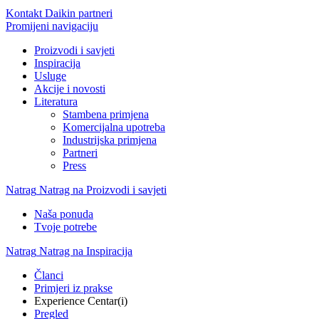
Kontakt Daikin partneri
Promijeni navigaciju
Proizvodi i savjeti
Inspiracija
Usluge
Akcije i novosti
Literatura
Stambena primjena
Komercijalna upotreba
Industrijska primjena
Partneri
Press
Natrag
Natrag na Proizvodi i savjeti
Naša ponuda
Tvoje potrebe
Natrag
Natrag na Inspiracija
Članci
Primjeri iz prakse
Experience Centar(i)
Pregled