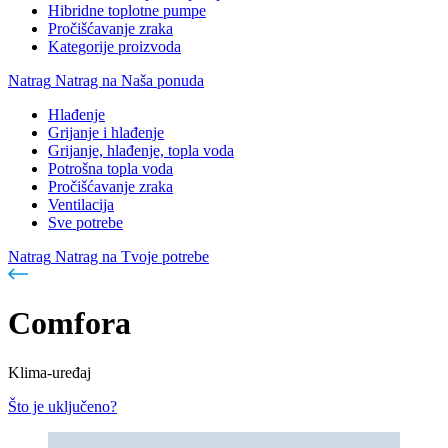
Hibridne toplotne pumpe
Pročišćavanje zraka
Kategorije proizvoda
Natrag
Natrag na Naša ponuda
Hlađenje
Grijanje i hlađenje
Grijanje, hlađenje, topla voda
Potrošna topla voda
Pročišćavanje zraka
Ventilacija
Sve potrebe
Natrag
Natrag na Tvoje potrebe
Comfora
Klima-uređaj
Što je uključeno?