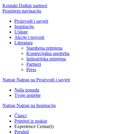
Kontakt Daikin partneri
Promijeni navigaciju
Proizvodi i savjeti
Inspiracija
Usluge
Akcije i novosti
Literatura
Stambena primjena
Komercijalna upotreba
Industrijska primjena
Partneri
Press
Natrag
Natrag na Proizvodi i savjeti
Naša ponuda
Tvoje potrebe
Natrag
Natrag na Inspiracija
Članci
Primjeri iz prakse
Experience Centar(i)
Pregled