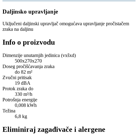
Daljinsko upravljanje
Uključeni daljinski upravljač omogućava upravljanje pročistačem
zraka na daljinu
Info o proizvodu
Dimenzije unutarnjih jedinica (vxšxd)
500x270x270
Doseg pročišćavanja zraka
do 82 m²
Zvučni pritisak
19 dBA
Protok zraka do
330 m³/h
Potrošnja energije
0,008 kWh
Težina
6,8 kg
Eliminiraj zagađivače i alergene