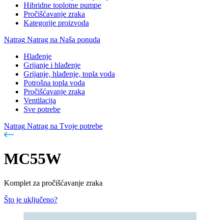
Hibridne toplotne pumpe
Pročišćavanje zraka
Kategorije proizvoda
Natrag
Natrag na Naša ponuda
Hlađenje
Grijanje i hlađenje
Grijanje, hlađenje, topla voda
Potrošna topla voda
Pročišćavanje zraka
Ventilacija
Sve potrebe
Natrag
Natrag na Tvoje potrebe
MC55W
Komplet za pročišćavanje zraka
Što je uključeno?