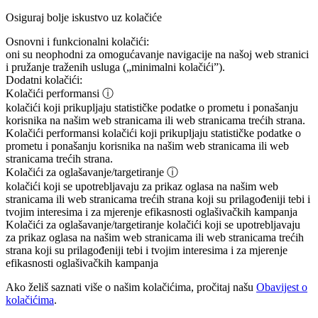
Osiguraj bolje iskustvo uz kolačiće
Osnovni i funkcionalni kolačići:
oni su neophodni za omogućavanje navigacije na našoj web stranici
i pružanje traženih usluga („minimalni kolačići”).
Dodatni kolačići:
Kolačići performansi
ⓘ
kolačići koji prikupljaju statističke podatke o prometu i ponašanju
korisnika na našim web stranicama ili web stranicama trećih strana.
Kolačići performansi
kolačići koji prikupljaju statističke podatke o
prometu i ponašanju korisnika na našim web stranicama ili web
stranicama trećih strana.
Kolačići za oglašavanje/targetiranje
ⓘ
kolačići koji se upotrebljavaju za prikaz oglasa na našim web
stranicama ili web stranicama trećih strana koji su prilagođeniji tebi i
tvojim interesima i za mjerenje efikasnosti oglašivačkih kampanja
Kolačići za oglašavanje/targetiranje
kolačići koji se upotrebljavaju
za prikaz oglasa na našim web stranicama ili web stranicama trećih
strana koji su prilagođeniji tebi i tvojim interesima i za mjerenje
efikasnosti oglašivačkih kampanja
Ako želiš saznati više o našim kolačićima, pročitaj našu
Obavijest o
kolačićima
.