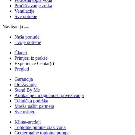
Potrošna topla voda
Pročišćavanje zraka
Ventilacija
Sve potrebe
Navigacija
Naša ponuda
Tvoje potrebe
Članci
Primjeri iz prakse
Experience Centar(i)
Pregled
Garancija
Održavanje
Stand By Me
Aplikacije i mogućnosti povezivanja
Tehnička podrška
Mreža naših partnera
Sve usluge
Klima-uređaji
Toplotne pumpe zrak-voda
Geotermalne toplotne pumpe