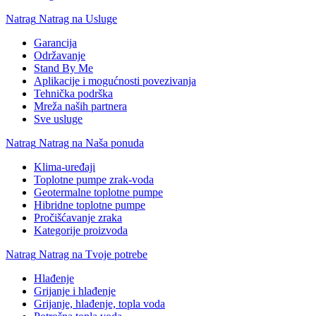
Natrag
Natrag na Usluge
Garancija
Održavanje
Stand By Me
Aplikacije i mogućnosti povezivanja
Tehnička podrška
Mreža naših partnera
Sve usluge
Natrag
Natrag na Naša ponuda
Klima-uređaji
Toplotne pumpe zrak-voda
Geotermalne toplotne pumpe
Hibridne toplotne pumpe
Pročišćavanje zraka
Kategorije proizvoda
Natrag
Natrag na Tvoje potrebe
Hlađenje
Grijanje i hlađenje
Grijanje, hlađenje, topla voda