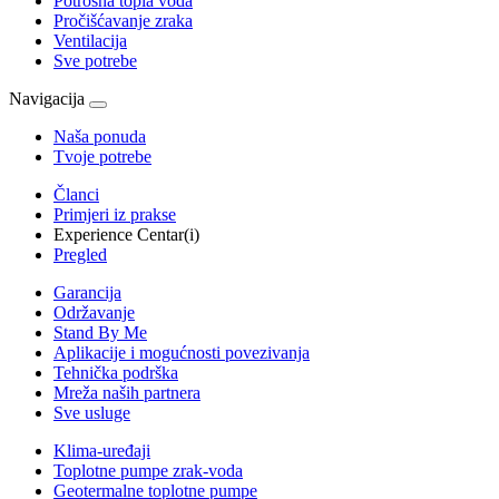
Potrošna topla voda
Pročišćavanje zraka
Ventilacija
Sve potrebe
Navigacija
Naša ponuda
Tvoje potrebe
Članci
Primjeri iz prakse
Experience Centar(i)
Pregled
Garancija
Održavanje
Stand By Me
Aplikacije i mogućnosti povezivanja
Tehnička podrška
Mreža naših partnera
Sve usluge
Klima-uređaji
Toplotne pumpe zrak-voda
Geotermalne toplotne pumpe