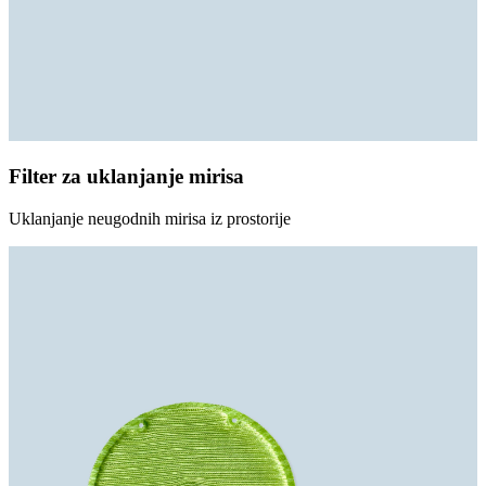
Filter za uklanjanje mirisa
Uklanjanje neugodnih mirisa iz prostorije