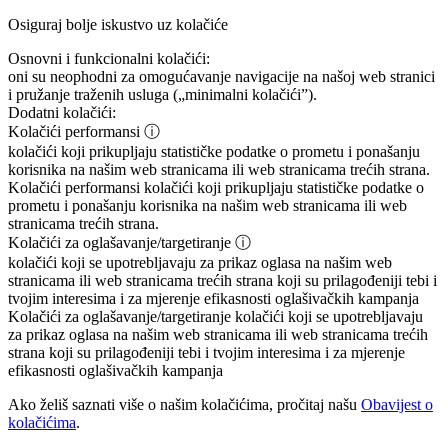
Osiguraj bolje iskustvo uz kolačiće
Osnovni i funkcionalni kolačići:
oni su neophodni za omogućavanje navigacije na našoj web stranici
i pružanje traženih usluga („minimalni kolačići”).
Dodatni kolačići:
Kolačići performansi
ⓘ
kolačići koji prikupljaju statističke podatke o prometu i ponašanju
korisnika na našim web stranicama ili web stranicama trećih strana.
Kolačići performansi
kolačići koji prikupljaju statističke podatke o
prometu i ponašanju korisnika na našim web stranicama ili web
stranicama trećih strana.
Kolačići za oglašavanje/targetiranje
ⓘ
kolačići koji se upotrebljavaju za prikaz oglasa na našim web
stranicama ili web stranicama trećih strana koji su prilagođeniji tebi i
tvojim interesima i za mjerenje efikasnosti oglašivačkih kampanja
Kolačići za oglašavanje/targetiranje
kolačići koji se upotrebljavaju
za prikaz oglasa na našim web stranicama ili web stranicama trećih
strana koji su prilagođeniji tebi i tvojim interesima i za mjerenje
efikasnosti oglašivačkih kampanja
Ako želiš saznati više o našim kolačićima, pročitaj našu
Obavijest o
kolačićima
.