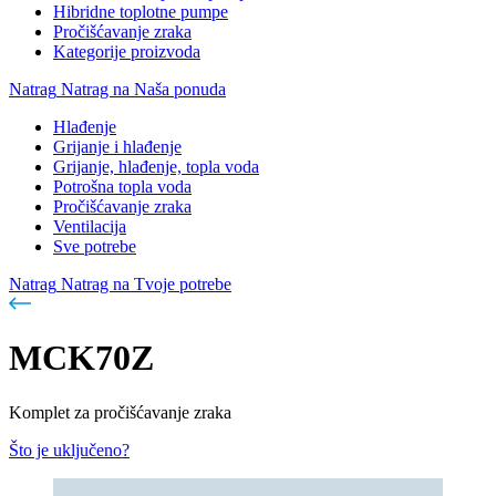
Hibridne toplotne pumpe
Pročišćavanje zraka
Kategorije proizvoda
Natrag
Natrag na Naša ponuda
Hlađenje
Grijanje i hlađenje
Grijanje, hlađenje, topla voda
Potrošna topla voda
Pročišćavanje zraka
Ventilacija
Sve potrebe
Natrag
Natrag na Tvoje potrebe
MCK70Z
Komplet za pročišćavanje zraka
Što je uključeno?