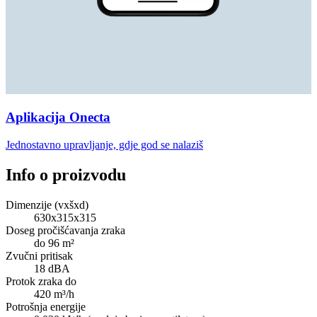
Aplikacija Onecta
Jednostavno upravljanje, gdje god se nalaziš
Info o proizvodu
Dimenzije (vxšxd)
630x315x315
Doseg pročišćavanja zraka
do 96 m²
Zvučni pritisak
18 dBA
Protok zraka do
420 m³/h
Potrošnja energije