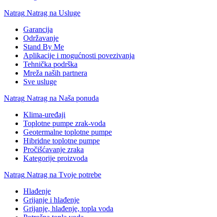
Natrag
Natrag na Usluge
Garancija
Održavanje
Stand By Me
Aplikacije i mogućnosti povezivanja
Tehnička podrška
Mreža naših partnera
Sve usluge
Natrag
Natrag na Naša ponuda
Klima-uređaji
Toplotne pumpe zrak-voda
Geotermalne toplotne pumpe
Hibridne toplotne pumpe
Pročišćavanje zraka
Kategorije proizvoda
Natrag
Natrag na Tvoje potrebe
Hlađenje
Grijanje i hlađenje
Grijanje, hlađenje, topla voda