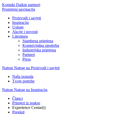
Kontakt Daikin partneri
Promijeni navigaciju
Proizvodi i savjeti
Inspiracija
Usluge
Akcije i novosti
Literatura
Stambena primjena
Komercijalna upotreba
Industrijska primjena
Partneri
Press
Natrag
Natrag na Proizvodi i savjeti
Naša ponuda
Tvoje potrebe
Natrag
Natrag na Inspiracija
Članci
Primjeri iz prakse
Experience Centar(i)
Pregled