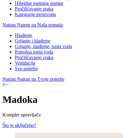
Hibridne toplotne pumpe
Pročišćavanje zraka
Kategorije proizvoda
Natrag
Natrag na Naša ponuda
Hlađenje
Grijanje i hlađenje
Grijanje, hlađenje, topla voda
Potrošna topla voda
Pročišćavanje zraka
Ventilacija
Sve potrebe
Natrag
Natrag na Tvoje potrebe
Madoka
Komplet upravljača
Što je uključeno?