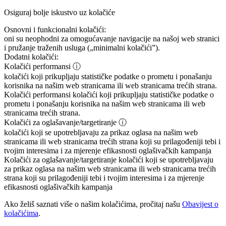
Osiguraj bolje iskustvo uz kolačiće
Osnovni i funkcionalni kolačići:
oni su neophodni za omogućavanje navigacije na našoj web stranici
i pružanje traženih usluga („minimalni kolačići”).
Dodatni kolačići:
Kolačići performansi
ⓘ
kolačići koji prikupljaju statističke podatke o prometu i ponašanju
korisnika na našim web stranicama ili web stranicama trećih strana.
Kolačići performansi
kolačići koji prikupljaju statističke podatke o
prometu i ponašanju korisnika na našim web stranicama ili web
stranicama trećih strana.
Kolačići za oglašavanje/targetiranje
ⓘ
kolačići koji se upotrebljavaju za prikaz oglasa na našim web
stranicama ili web stranicama trećih strana koji su prilagođeniji tebi i
tvojim interesima i za mjerenje efikasnosti oglašivačkih kampanja
Kolačići za oglašavanje/targetiranje
kolačići koji se upotrebljavaju
za prikaz oglasa na našim web stranicama ili web stranicama trećih
strana koji su prilagođeniji tebi i tvojim interesima i za mjerenje
efikasnosti oglašivačkih kampanja
Ako želiš saznati više o našim kolačićima, pročitaj našu
Obavijest o
kolačićima
.