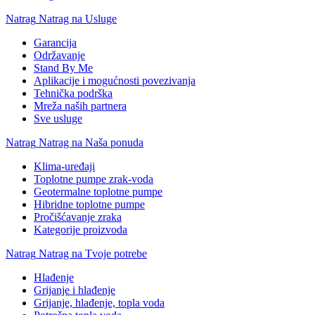
Natrag
Natrag na Usluge
Garancija
Održavanje
Stand By Me
Aplikacije i mogućnosti povezivanja
Tehnička podrška
Mreža naših partnera
Sve usluge
Natrag
Natrag na Naša ponuda
Klima-uređaji
Toplotne pumpe zrak-voda
Geotermalne toplotne pumpe
Hibridne toplotne pumpe
Pročišćavanje zraka
Kategorije proizvoda
Natrag
Natrag na Tvoje potrebe
Hlađenje
Grijanje i hlađenje
Grijanje, hlađenje, topla voda