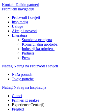
Kontakt Daikin partneri
Promijeni navigaciju
Proizvodi i savjeti
Inspiracija
Usluge
Akcije i novosti
Literatura
Stambena primjena
Komercijalna upotreba
Industrijska primjena
Partneri
Press
Natrag
Natrag na Proizvodi i savjeti
Naša ponuda
Tvoje potrebe
Natrag
Natrag na Inspiracija
Članci
Primjeri iz prakse
Experience Centar(i)
Pregled