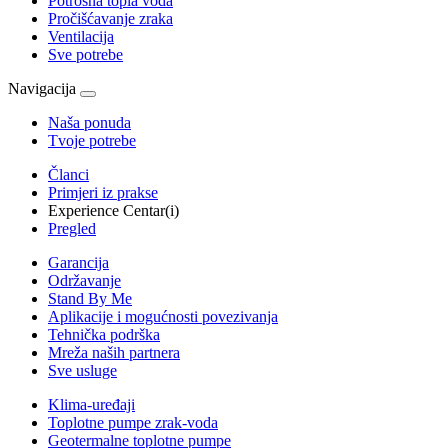
Potrošna topla voda
Pročišćavanje zraka
Ventilacija
Sve potrebe
Navigacija
Naša ponuda
Tvoje potrebe
Članci
Primjeri iz prakse
Experience Centar(i)
Pregled
Garancija
Održavanje
Stand By Me
Aplikacije i mogućnosti povezivanja
Tehnička podrška
Mreža naših partnera
Sve usluge
Klima-uređaji
Toplotne pumpe zrak-voda
Geotermalne toplotne pumpe