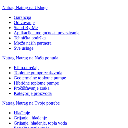
Natrag
Natrag na Usluge
Garancija
Održavanje
Stand By Me
Aplikacije i mogućnosti povezivanja
Tehnička podrška
Mreža naših partnera
Sve usluge
Natrag
Natrag na Naša ponuda
Klima-uređaji
Toplotne pumpe zrak-voda
Geotermalne toplotne pumpe
Hibridne toplotne pumpe
Pročišćavanje zraka
Kategorije proizvoda
Natrag
Natrag na Tvoje potrebe
Hlađenje
Grijanje i hlađenje
Grijanje, hlađenje, topla voda