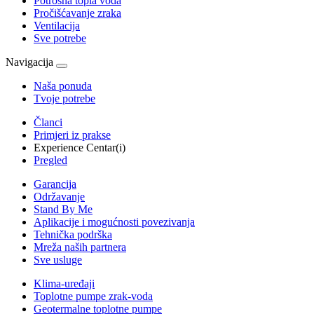
Potrošna topla voda
Pročišćavanje zraka
Ventilacija
Sve potrebe
Navigacija
Naša ponuda
Tvoje potrebe
Članci
Primjeri iz prakse
Experience Centar(i)
Pregled
Garancija
Održavanje
Stand By Me
Aplikacije i mogućnosti povezivanja
Tehnička podrška
Mreža naših partnera
Sve usluge
Klima-uređaji
Toplotne pumpe zrak-voda
Geotermalne toplotne pumpe