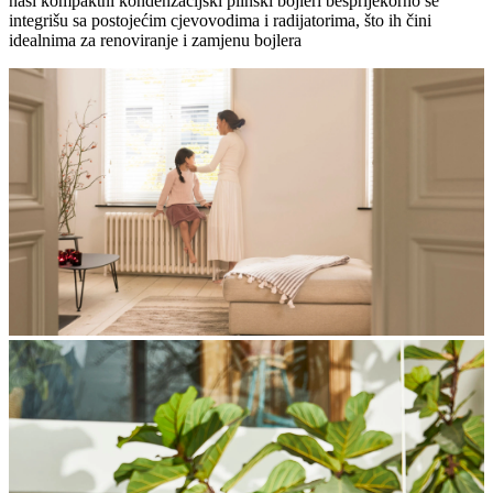
naši kompaktni kondenzacijski plinski bojleri besprijekorno se
integrišu sa postojećim cjevovodima i radijatorima, što ih čini
idealnima za renoviranje i zamjenu bojlera