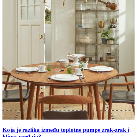
Koja je razlika između toplotne pumpe zrak-zrak i
klima-uređaja?