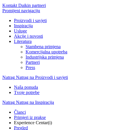
Kontakt Daikin partneri
Promijeni navigaciju
Proizvodi i savjeti
Inspiracija
Usluge
Akcije i novosti
Literatura
Stambena primjena
Komercijalna upotreba
Industrijska primjena
Partneri
Press
Natrag
Natrag na Proizvodi i savjeti
Naša ponuda
Tvoje potrebe
Natrag
Natrag na Inspiracija
Članci
Primjeri iz prakse
Experience Centar(i)
Pregled