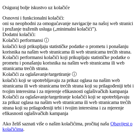
Osiguraj bolje iskustvo uz kolačiće
Osnovni i funkcionalni kolačići:
oni su neophodni za omogućavanje navigacije na našoj web stranici
i pružanje traženih usluga („minimalni kolačići”).
Dodatni kolačići:
Kolačići performansi
ⓘ
kolačići koji prikupljaju statističke podatke o prometu i ponašanju
korisnika na našim web stranicama ili web stranicama trećih strana.
Kolačići performansi
kolačići koji prikupljaju statističke podatke o
prometu i ponašanju korisnika na našim web stranicama ili web
stranicama trećih strana.
Kolačići za oglašavanje/targetiranje
ⓘ
kolačići koji se upotrebljavaju za prikaz oglasa na našim web
stranicama ili web stranicama trećih strana koji su prilagođeniji tebi i
tvojim interesima i za mjerenje efikasnosti oglašivačkih kampanja
Kolačići za oglašavanje/targetiranje
kolačići koji se upotrebljavaju
za prikaz oglasa na našim web stranicama ili web stranicama trećih
strana koji su prilagođeniji tebi i tvojim interesima i za mjerenje
efikasnosti oglašivačkih kampanja
Ako želiš saznati više o našim kolačićima, pročitaj našu
Obavijest o
kolačićima
.