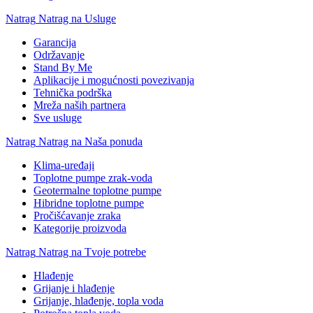
Natrag
Natrag na Usluge
Garancija
Održavanje
Stand By Me
Aplikacije i mogućnosti povezivanja
Tehnička podrška
Mreža naših partnera
Sve usluge
Natrag
Natrag na Naša ponuda
Klima-uređaji
Toplotne pumpe zrak-voda
Geotermalne toplotne pumpe
Hibridne toplotne pumpe
Pročišćavanje zraka
Kategorije proizvoda
Natrag
Natrag na Tvoje potrebe
Hlađenje
Grijanje i hlađenje
Grijanje, hlađenje, topla voda