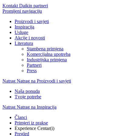
Kontakt Daikin partneri
Promijeni navigaciju
Proizvodi i savjeti
Inspiracija
Usluge
Akcije i novosti
Literatura
Stambena primjena
Komercijalna upotreba
Industrijska primjena
Partneri
Press
Natrag
Natrag na Proizvodi i savjeti
Naša ponuda
Tvoje potrebe
Natrag
Natrag na Inspiracija
Članci
Primjeri iz prakse
Experience Centar(i)
Pregled