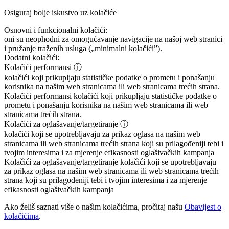
Osiguraj bolje iskustvo uz kolačiće
Osnovni i funkcionalni kolačići:
oni su neophodni za omogućavanje navigacije na našoj web stranici
i pružanje traženih usluga („minimalni kolačići”).
Dodatni kolačići:
Kolačići performansi
ⓘ
kolačići koji prikupljaju statističke podatke o prometu i ponašanju
korisnika na našim web stranicama ili web stranicama trećih strana.
Kolačići performansi
kolačići koji prikupljaju statističke podatke o
prometu i ponašanju korisnika na našim web stranicama ili web
stranicama trećih strana.
Kolačići za oglašavanje/targetiranje
ⓘ
kolačići koji se upotrebljavaju za prikaz oglasa na našim web
stranicama ili web stranicama trećih strana koji su prilagođeniji tebi i
tvojim interesima i za mjerenje efikasnosti oglašivačkih kampanja
Kolačići za oglašavanje/targetiranje
kolačići koji se upotrebljavaju
za prikaz oglasa na našim web stranicama ili web stranicama trećih
strana koji su prilagođeniji tebi i tvojim interesima i za mjerenje
efikasnosti oglašivačkih kampanja
Ako želiš saznati više o našim kolačićima, pročitaj našu
Obavijest o
kolačićima
.