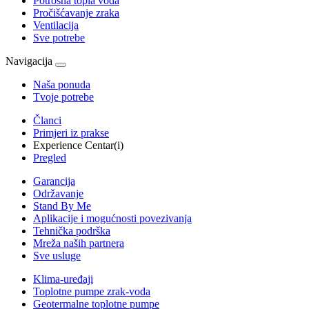
Potrošna topla voda
Pročišćavanje zraka
Ventilacija
Sve potrebe
Navigacija
Naša ponuda
Tvoje potrebe
Članci
Primjeri iz prakse
Experience Centar(i)
Pregled
Garancija
Održavanje
Stand By Me
Aplikacije i mogućnosti povezivanja
Tehnička podrška
Mreža naših partnera
Sve usluge
Klima-uređaji
Toplotne pumpe zrak-voda
Geotermalne toplotne pumpe