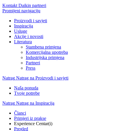
Kontakt Daikin partneri
Promijeni navigaciju
Proizvodi i savjeti
Inspiracija
Usluge
Akcije i novosti
Literatura
Stambena primjena
Komercijalna upotreba
Industrijska primjena
Partneri
Press
Natrag
Natrag na Proizvodi i savjeti
Naša ponuda
Tvoje potrebe
Natrag
Natrag na Inspiracija
Članci
Primjeri iz prakse
Experience Centar(i)
Pregled