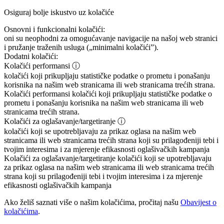
Osiguraj bolje iskustvo uz kolačiće
Osnovni i funkcionalni kolačići:
oni su neophodni za omogućavanje navigacije na našoj web stranici
i pružanje traženih usluga („minimalni kolačići”).
Dodatni kolačići:
Kolačići performansi
ⓘ
kolačići koji prikupljaju statističke podatke o prometu i ponašanju
korisnika na našim web stranicama ili web stranicama trećih strana.
Kolačići performansi
kolačići koji prikupljaju statističke podatke o
prometu i ponašanju korisnika na našim web stranicama ili web
stranicama trećih strana.
Kolačići za oglašavanje/targetiranje
ⓘ
kolačići koji se upotrebljavaju za prikaz oglasa na našim web
stranicama ili web stranicama trećih strana koji su prilagođeniji tebi i
tvojim interesima i za mjerenje efikasnosti oglašivačkih kampanja
Kolačići za oglašavanje/targetiranje
kolačići koji se upotrebljavaju
za prikaz oglasa na našim web stranicama ili web stranicama trećih
strana koji su prilagođeniji tebi i tvojim interesima i za mjerenje
efikasnosti oglašivačkih kampanja
Ako želiš saznati više o našim kolačićima, pročitaj našu
Obavijest o
kolačićima
.