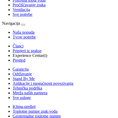
Potrošna topla voda
Pročišćavanje zraka
Ventilacija
Sve potrebe
Navigacija
Naša ponuda
Tvoje potrebe
Članci
Primjeri iz prakse
Experience Centar(i)
Pregled
Garancija
Održavanje
Stand By Me
Aplikacije i mogućnosti povezivanja
Tehnička podrška
Mreža naših partnera
Sve usluge
Klima-uređaji
Toplotne pumpe zrak-voda
Geotermalne toplotne pumpe