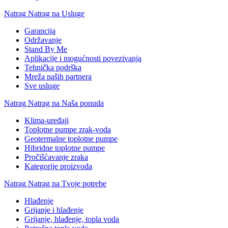
Natrag
Natrag na Usluge
Garancija
Održavanje
Stand By Me
Aplikacije i mogućnosti povezivanja
Tehnička podrška
Mreža naših partnera
Sve usluge
Natrag
Natrag na Naša ponuda
Klima-uređaji
Toplotne pumpe zrak-voda
Geotermalne toplotne pumpe
Hibridne toplotne pumpe
Pročišćavanje zraka
Kategorije proizvoda
Natrag
Natrag na Tvoje potrebe
Hlađenje
Grijanje i hlađenje
Grijanje, hlađenje, topla voda