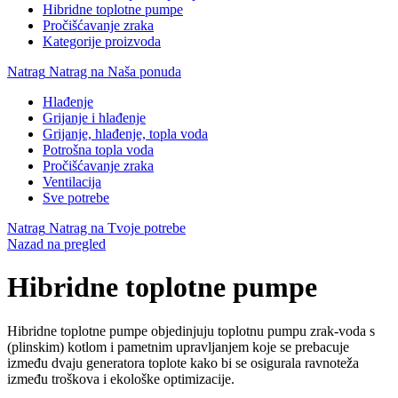
Hibridne toplotne pumpe
Pročišćavanje zraka
Kategorije proizvoda
Natrag
Natrag na Naša ponuda
Hlađenje
Grijanje i hlađenje
Grijanje, hlađenje, topla voda
Potrošna topla voda
Pročišćavanje zraka
Ventilacija
Sve potrebe
Natrag
Natrag na Tvoje potrebe
Nazad na pregled
Hibridne toplotne pumpe
Hibridne toplotne pumpe objedinjuju toplotnu pumpu zrak-voda s
(plinskim) kotlom i pametnim upravljanjem koje se prebacuje
između dvaju generatora toplote kako bi se osigurala ravnoteža
između troškova i ekološke optimizacije.