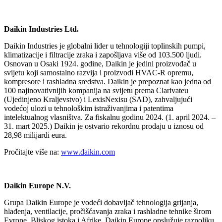
Daikin Industries Ltd.
Daikin Industries je globalni lider u tehnologiji toplinskih pumpi,
klimatizacije i filtracije zraka i zapošljava više od 103.500 ljudi.
Osnovan u Osaki 1924. godine, Daikin je jedini proizvođač u
svijetu koji samostalno razvija i proizvodi HVAC‑R opremu,
kompresore i rashladna sredstva. Daikin je prepoznat kao jedna od
100 najinovativnijih kompanija na svijetu prema Clarivateu
(Ujedinjeno Kraljevstvo) i LexisNexisu (SAD), zahvaljujući
vodećoj ulozi u tehnološkim istraživanjima i patentima
intelektualnog vlasništva. Za fiskalnu godinu 2024. (1. april 2024. –
31. mart 2025.) Daikin je ostvario rekordnu prodaju u iznosu od
28,98 milijardi eura.
Pročitajte više na:
www.daikin.com
Daikin Europe N.V.
Grupa Daikin Europe je vodeći dobavljač tehnologija grijanja,
hlađenja, ventilacije, pročišćavanja zraka i rashladne tehnike širom
Evrope, Bliskog istoka i Afrike. Daikin Europe opslužuje raznoliku