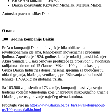
BREEAM konzultant: JW+A
Daikin konsultanti: Krzysztof Michalak, Mateusz Malota
Autorsko pravo na slike: Daikin
O nama
100+ godina kompanije Daikin
Priča o kompaniji Daikin oduvijek je bila oblikovana
revolucionarnim idejama, tehnološkim inovacijama i predanim
ljudima. Započela je 1924. godine, kada je mladi japanski inženjer
Akira Yamada u Osaki osnovao preduzeće za proizvodnju avionskih
radijatora s timom od 15 članova. Više od 100 godina kasnije,
Grupa Daikin Industries donosi rješenja spremna za budućnost u
oblasti grijanja, hlađenja, ventilacije, pročišćavanja zraka i rashladne
tehnike (HVAC‑R) na globalna tržišta.
Sa 103.500 zaposlenih u 173 zemlje, kompanija nastavlja svoju
tradiciju vodećih tehnologija koje unapređuju niskougljično grijanje
i hlađenje, uz osiguravanje najvišeg nivoa komfora.
Pročitajte više na
https://www.daikin.ba/bs_ba/za-vas-dom/about-
us/100-years-daikin.html