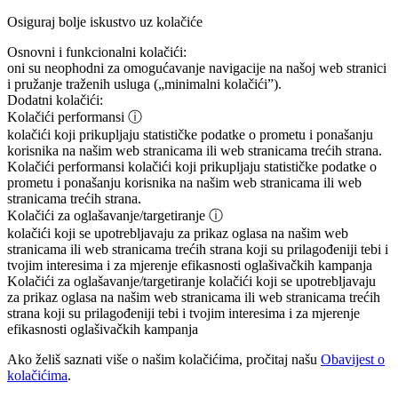
Osiguraj bolje iskustvo uz kolačiće
Osnovni i funkcionalni kolačići:
oni su neophodni za omogućavanje navigacije na našoj web stranici
i pružanje traženih usluga („minimalni kolačići”).
Dodatni kolačići:
Kolačići performansi
ⓘ
kolačići koji prikupljaju statističke podatke o prometu i ponašanju
korisnika na našim web stranicama ili web stranicama trećih strana.
Kolačići performansi
kolačići koji prikupljaju statističke podatke o
prometu i ponašanju korisnika na našim web stranicama ili web
stranicama trećih strana.
Kolačići za oglašavanje/targetiranje
ⓘ
kolačići koji se upotrebljavaju za prikaz oglasa na našim web
stranicama ili web stranicama trećih strana koji su prilagođeniji tebi i
tvojim interesima i za mjerenje efikasnosti oglašivačkih kampanja
Kolačići za oglašavanje/targetiranje
kolačići koji se upotrebljavaju
za prikaz oglasa na našim web stranicama ili web stranicama trećih
strana koji su prilagođeniji tebi i tvojim interesima i za mjerenje
efikasnosti oglašivačkih kampanja
Ako želiš saznati više o našim kolačićima, pročitaj našu
Obavijest o
kolačićima
.