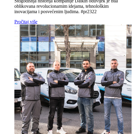
Stogodišnja historija kompanije Daikin oduvijek je bila
oblikovana revolucionarnim idejama, tehnološkim
inovacijama i posvećenim ljudima. #pr2322
Pročitaj više