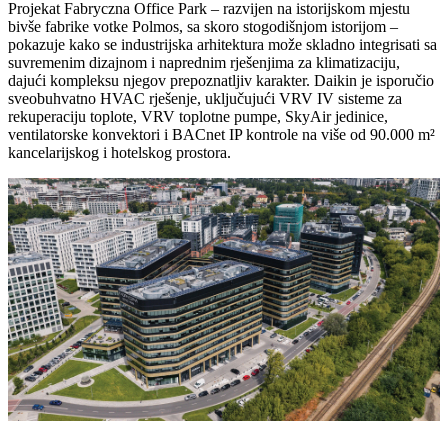
Projekat Fabryczna Office Park – razvijen na istorijskom mjestu
bivše fabrike votke Polmos, sa skoro stogodišnjom istorijom –
pokazuje kako se industrijska arhitektura može skladno integrisati sa
suvremenim dizajnom i naprednim rješenjima za klimatizaciju,
dajući kompleksu njegov prepoznatljiv karakter. Daikin je isporučio
sveobuhvatno HVAC rješenje, uključujući VRV IV sisteme za
rekuperaciju toplote, VRV toplotne pumpe, SkyAir jedinice,
ventilatorske konvektori i BACnet IP kontrole na više od 90.000 m²
kancelarijskog i hotelskog prostora.