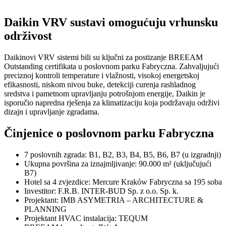
Daikin VRV sustavi omogućuju vrhunsku
održivost
Daikinovi VRV sistemi bili su ključni za postizanje BREEAM
Outstanding certifikata u poslovnom parku Fabryczna. Zahvaljujući
preciznoj kontroli temperature i vlažnosti, visokoj energetskoj
efikasnosti, niskom nivou buke, detekciji curenja rashladnog
sredstva i pametnom upravljanju potrošnjom energije, Daikin je
isporučio napredna rješenja za klimatizaciju koja podržavaju održivi
dizajn i upravljanje zgradama.
Činjenice o poslovnom parku Fabryczna
7 poslovnih zgrada: B1, B2, B3, B4, B5, B6, B7 (u izgradnji)
Ukupna površina za iznajmljivanje: 90.000 m² (uključujući
B7)
Hotel sa 4 zvjezdice: Mercure Kraków Fabryczna sa 195 soba
Investitor: F.R.B. INTER-BUD Sp. z o.o. Sp. k.
Projektant: IMB ASYMETRIA – ARCHITECTURE &
PLANNING
Projektant HVAC instalacija: TEQUM