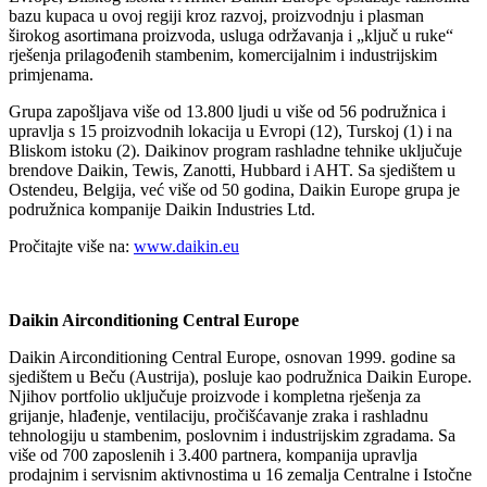
bazu kupaca u ovoj regiji kroz razvoj, proizvodnju i plasman
širokog asortimana proizvoda, usluga održavanja i „ključ u ruke“
rješenja prilagođenih stambenim, komercijalnim i industrijskim
primjenama.
Grupa zapošljava više od 13.800 ljudi u više od 56 podružnica i
upravlja s 15 proizvodnih lokacija u Evropi (12), Turskoj (1) i na
Bliskom istoku (2). Daikinov program rashladne tehnike uključuje
brendove Daikin, Tewis, Zanotti, Hubbard i AHT. Sa sjedištem u
Ostendeu, Belgija, već više od 50 godina, Daikin Europe grupa je
podružnica kompanije Daikin Industries Ltd.
Pročitajte više na:
www.daikin.eu
Daikin Airconditioning Central Europe
Daikin Airconditioning Central Europe, osnovan 1999. godine sa
sjedištem u Beču (Austrija), posluje kao podružnica Daikin Europe.
Njihov portfolio uključuje proizvode i kompletna rješenja za
grijanje, hlađenje, ventilaciju, pročišćavanje zraka i rashladnu
tehnologiju u stambenim, poslovnim i industrijskim zgradama. Sa
više od 700 zaposlenih i 3.400 partnera, kompanija upravlja
prodajnim i servisnim aktivnostima u 16 zemalja Centralne i Istočne