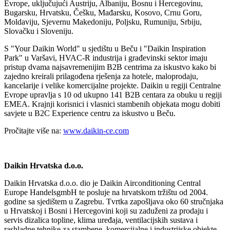
Evrope, uključujući Austriju, Albaniju, Bosnu i Hercegovinu,
Bugarsku, Hrvatsku, Češku, Mađarsku, Kosovo, Crnu Goru,
Moldaviju, Sjevernu Makedoniju, Poljsku, Rumuniju, Srbiju,
Slovačku i Sloveniju.
S "Your Daikin World" u sjedištu u Beču i "Daikin Inspiration
Park" u Varšavi, HVAC-R industrija i građevinski sektor imaju
pristup dvama najsavremenijim B2B centrima za iskustvo kako bi
zajedno kreirali prilagođena rješenja za hotele, maloprodaju,
kancelarije i velike komercijalne projekte. Daikin u regiji Centralne
Evrope upravlja s 10 od ukupno 141 B2B centara za obuku u regiji
EMEA. Krajnji korisnici i vlasnici stambenih objekata mogu dobiti
savjete u B2C Experience centru za iskustvo u Beču.
Pročitajte više na:
www.daikin-ce.com
Daikin Hrvatska d.o.o.
Daikin Hrvatska d.o.o. dio je Daikin Airconditioning Central
Europe HandelsgmbH te posluje na hrvatskom tržištu od 2004.
godine sa sjedištem u Zagrebu. Tvrtka zapošljava oko 60 stručnjaka
u Hrvatskoj i Bosni i Hercegovini koji su zaduženi za prodaju i
servis dizalica topline, klima uređaja, ventilacijskih sustava i
rashladne tehnike za stambene, komercijalne i industrijske objekte.