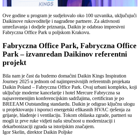
Ove godine u program je sudjelovalo oko 100 uzvanika, uključujući
Daikinove rukovoditelje i nagrađene partnere. Za aktivnosti
umrežavanja i dodjele priznanja, Daikin je odabrao impresivni
Fabryczna Office Park u poljskom Krakovu.
Fabryczna Office Park, Fabryczna Office
Park – izvanredan Daikinov referentni
projekt
Bila nam je čast da budemo domaćini Daikin Kings Inspiration
Journey 2025 u jednom od najimpresivnijih referentnih projekata
Daikin Poland – Fabryczna Office Park. Ovaj urbani kompleks, koji
uključuje moderne kancelarije i hotel Mercure Fabryczna sa
najsavremenijim konferencijskim sadržajima, certificiran je po
BREEAM Outstanding standardu. Daikin je odigrao ključnu ulogu
u projektovanju i isporuci energetski efikasnih HVAC rješenja za
grijanje, hlađenje i ventilaciju. Tokom obilaska zgrade, partneri su
mogli iz prve ruke vidjeti našu stručnost u modernizaciji i
dekarbonizaciji zgrada sa istorijskim značajem.
Igor Skelin, direktor Daikin Poljske