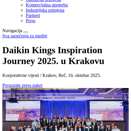
Komercijalna upotreba
Industrijska primjena
Partneri
Press
Navigacija
Sva saopćenja za medije
Daikin Kings Inspiration
Journey 2025. u Krakovu
Korporativne vijesti / Krakov, Beč, 16. oktobar 2025.
Preuzmite press paket