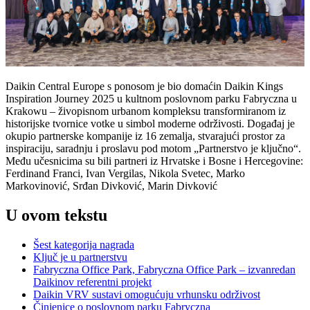
Daikin Central Europe s ponosom je bio domaćin Daikin Kings
Inspiration Journey 2025 u kultnom poslovnom parku Fabryczna u
Krakowu – živopisnom urbanom kompleksu transformiranom iz
historijske tvornice votke u simbol moderne održivosti. Događaj je
okupio partnerske kompanije iz 16 zemalja, stvarajući prostor za
inspiraciju, saradnju i proslavu pod motom „Partnerstvo je ključno“.
Među učesnicima su bili partneri iz Hrvatske i Bosne i Hercegovine:
Ferdinand Franci, Ivan Vergilas, Nikola Svetec, Marko
Markovinović, Srđan Divković, Marin Divković
U ovom tekstu
Šest kategorija nagrada
Ključ je u partnerstvu
Fabryczna Office Park, Fabryczna Office Park – izvanredan
Daikinov referentni projekt
Daikin VRV sustavi omogućuju vrhunsku održivost
Činjenice o poslovnom parku Fabryczna