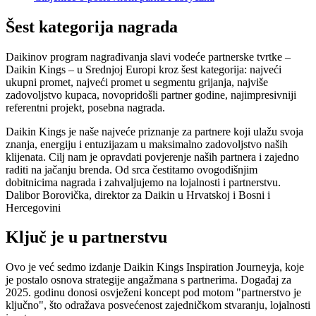
Šest kategorija nagrada
Daikinov program nagrađivanja slavi vodeće partnerske tvrtke –
Daikin Kings – u Srednjoj Europi kroz šest kategorija: najveći
ukupni promet, najveći promet u segmentu grijanja, najviše
zadovoljstvo kupaca, novopridošli partner godine, najimpresivniji
referentni projekt, posebna nagrada.
Daikin Kings je naše najveće priznanje za partnere koji ulažu svoja
znanja, energiju i entuzijazam u maksimalno zadovoljstvo naših
klijenata. Cilj nam je opravdati povjerenje naših partnera i zajedno
raditi na jačanju brenda. Od srca čestitamo ovogodišnjim
dobitnicima nagrada i zahvaljujemo na lojalnosti i partnerstvu.
Dalibor Borovička, direktor za Daikin u Hrvatskoj i Bosni i
Hercegovini
Ključ je u partnerstvu
Ovo je već sedmo izdanje Daikin Kings Inspiration Journeyja, koje
je postalo osnova strategije angažmana s partnerima. Događaj za
2025. godinu donosi osvježeni koncept pod motom "partnerstvo je
ključno", što odražava posvećenost zajedničkom stvaranju, lojalnosti