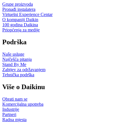
Grupe proizvoda
Pronađi instalatera
Virtuelni Experience Centar
O kompaniji Daikin
100 godina Daikina
Priopćenja za medije
Podrška
Naše usluge
Najčešća pitanja
Stand By Me
Zahtjev za održavanjem
Tehnička podrška
Više o Daikinu
Obrati nam se
Komercijalna upotreba
Industrije
Partneri
Radna mjesta