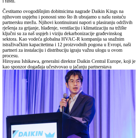
i rastu.
Čestitamo ovogodišnjim dobitnicima nagrade Daikin Kings na
njihovom uspjehu i ponosni smo što ih ubrajamo u našu rastuću
partnersku mrežu. Njihovi kontinuirani napori u plasiranju održivih
rješenja za grijanje, hlađenje, ventilaciju i klimatizaciju na tržište
ključni su za naš uspjeh i viziju dekarbonizacije građevinskog
sektora. Kao vodeća globalna HVAC-R kompanija sa snažnim
istraživačkim kapacitetima i 12 proizvodnih pogona u Evropi, naši
partneri za instalaciju i distribuciju igraju važnu ulogu u ovom
procesu.
Hiroyasu Ishikawa, generalni direktor Daikin Central Europe, koji je
kao sponzor događaja učestvovao u jačanju partnerstava