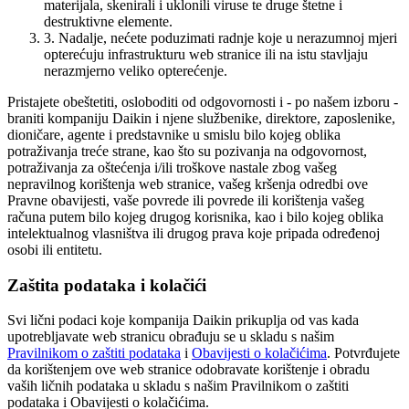
materijala, skenirali i uklonili viruse te druge štetne i
destruktivne elemente.
3. Nadalje, nećete poduzimati radnje koje u nerazumnoj mjeri
opterećuju infrastrukturu web stranice ili na istu stavljaju
nerazmjerno veliko opterećenje.
Pristajete obeštetiti, osloboditi od odgovornosti i - po našem izboru -
braniti kompaniju Daikin i njene službenike, direktore, zaposlenike,
dioničare, agente i predstavnike u smislu bilo kojeg oblika
potraživanja treće strane, kao što su pozivanja na odgovornost,
potraživanja za oštećenja i/ili troškove nastale zbog vašeg
nepravilnog korištenja web stranice, vašeg kršenja odredbi ove
Pravne obavijesti, vaše povrede ili povrede ili korištenja vašeg
računa putem bilo kojeg drugog korisnika, kao i bilo kojeg oblika
intelektualnog vlasništva ili drugog prava koje pripada određenoj
osobi ili entitetu.
Zaštita podataka i kolačići
Svi lični podaci koje kompanija Daikin prikuplja od vas kada
upotrebljavate web stranicu obrađuju se u skladu s našim
Pravilnikom o zaštiti podataka
i
Obavijesti o kolačićima
. Potvrđujete
da korištenjem ove web stranice odobravate korištenje i obradu
vaših ličnih podataka u skladu s našim Pravilnikom o zaštiti
podataka i Obavijesti o kolačićima.