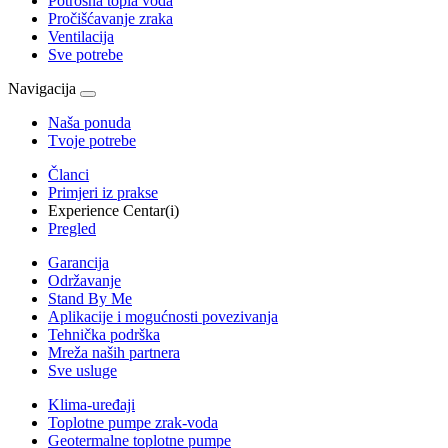
Potrošna topla voda
Pročišćavanje zraka
Ventilacija
Sve potrebe
Navigacija
Naša ponuda
Tvoje potrebe
Članci
Primjeri iz prakse
Experience Centar(i)
Pregled
Garancija
Održavanje
Stand By Me
Aplikacije i mogućnosti povezivanja
Tehnička podrška
Mreža naših partnera
Sve usluge
Klima-uređaji
Toplotne pumpe zrak-voda
Geotermalne toplotne pumpe