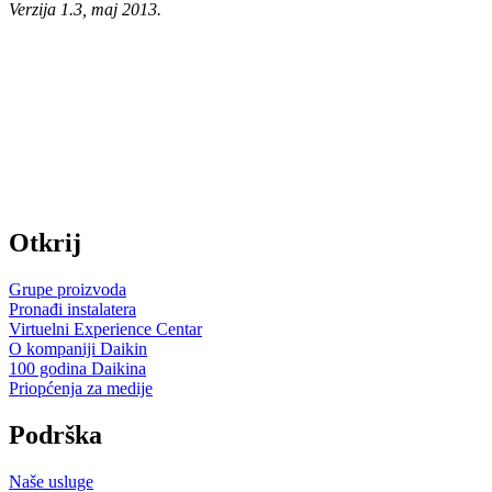
Verzija 1.3, maj 2013.
Otkrij
Grupe proizvoda
Pronađi instalatera
Virtuelni Experience Centar
O kompaniji Daikin
100 godina Daikina
Priopćenja za medije
Podrška
Naše usluge