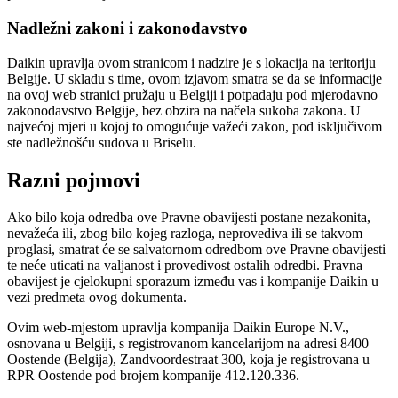
Nadležni zakoni i zakonodavstvo
Daikin upravlja ovom stranicom i nadzire je s lokacija na teritoriju
Belgije. U skladu s time, ovom izjavom smatra se da se informacije
na ovoj web stranici pružaju u Belgiji i potpadaju pod mjerodavno
zakonodavstvo Belgije, bez obzira na načela sukoba zakona. U
najvećoj mjeri u kojoj to omogućuje važeći zakon, pod isključivom
ste nadležnošću sudova u Briselu.
Razni pojmovi
Ako bilo koja odredba ove Pravne obavijesti postane nezakonita,
nevažeća ili, zbog bilo kojeg razloga, neprovediva ili se takvom
proglasi, smatrat će se salvatornom odredbom ove Pravne obavijesti
te neće uticati na valjanost i provedivost ostalih odredbi. Pravna
obavijest je cjelokupni sporazum između vas i kompanije Daikin u
vezi predmeta ovog dokumenta.
Ovim web-mjestom upravlja kompanija Daikin Europe N.V.,
osnovana u Belgiji, s registrovanom kancelarijom na adresi 8400
Oostende (Belgija), Zandvoordestraat 300, koja je registrovana u
RPR Oostende pod brojem kompanije 412.120.336.