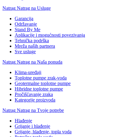
Natrag
Natrag na Usluge
Garancija
Održavanje
Stand By Me
Aplikacije i mogućnosti povezivanja
Tehnička podrška
Mreža naših partnera
Sve usluge
Natrag
Natrag na Naša ponuda
Klima-uređaji
Toplotne pumpe zrak-voda
Geotermalne toplotne pumpe
Hibridne toplotne pumpe
Pročišćavanje zraka
Kategorije proizvoda
Natrag
Natrag na Tvoje potrebe
Hlađenje
Grijanje i hlađenje
Grijanje, hlađenje, topla voda