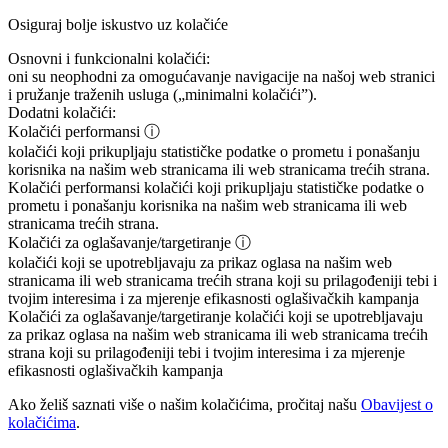
Osiguraj bolje iskustvo uz kolačiće
Osnovni i funkcionalni kolačići:
oni su neophodni za omogućavanje navigacije na našoj web stranici
i pružanje traženih usluga („minimalni kolačići”).
Dodatni kolačići:
Kolačići performansi
ⓘ
kolačići koji prikupljaju statističke podatke o prometu i ponašanju
korisnika na našim web stranicama ili web stranicama trećih strana.
Kolačići performansi
kolačići koji prikupljaju statističke podatke o
prometu i ponašanju korisnika na našim web stranicama ili web
stranicama trećih strana.
Kolačići za oglašavanje/targetiranje
ⓘ
kolačići koji se upotrebljavaju za prikaz oglasa na našim web
stranicama ili web stranicama trećih strana koji su prilagođeniji tebi i
tvojim interesima i za mjerenje efikasnosti oglašivačkih kampanja
Kolačići za oglašavanje/targetiranje
kolačići koji se upotrebljavaju
za prikaz oglasa na našim web stranicama ili web stranicama trećih
strana koji su prilagođeniji tebi i tvojim interesima i za mjerenje
efikasnosti oglašivačkih kampanja
Ako želiš saznati više o našim kolačićima, pročitaj našu
Obavijest o
kolačićima
.