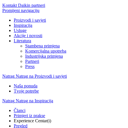
Kontakt Daikin partneri
Promijeni navigaciju
Proizvodi i savjeti
Inspiracija
Usluge
Akcije i novosti
Literatura
Stambena primjena
Komercijalna upotreba
Industrijska primjena
Partneri
Press
Natrag
Natrag na Proizvodi i savjeti
Naša ponuda
Tvoje potrebe
Natrag
Natrag na Inspiracija
Članci
Primjeri iz prakse
Experience Centar(i)
Pregled