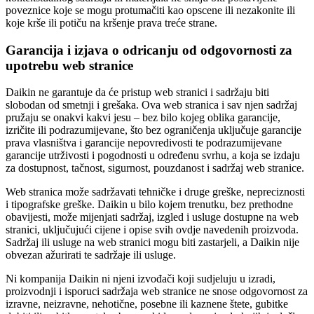
poveznice koje se mogu protumačiti kao opscene ili nezakonite ili
koje krše ili potiču na kršenje prava treće strane.
Garancija i izjava o odricanju od odgovornosti za
upotrebu web stranice
Daikin ne garantuje da će pristup web stranici i sadržaju biti
slobodan od smetnji i grešaka. Ova web stranica i sav njen sadržaj
pružaju se onakvi kakvi jesu – bez bilo kojeg oblika garancije,
izričite ili podrazumijevane, što bez ograničenja uključuje garancije
prava vlasništva i garancije nepovredivosti te podrazumijevane
garancije utrživosti i pogodnosti u određenu svrhu, a koja se izdaju
za dostupnost, tačnost, sigurnost, pouzdanost i sadržaj web stranice.
Web stranica može sadržavati tehničke i druge greške, nepreciznosti
i tipografske greške. Daikin u bilo kojem trenutku, bez prethodne
obavijesti, može mijenjati sadržaj, izgled i usluge dostupne na web
stranici, uključujući cijene i opise svih ovdje navedenih proizvoda.
Sadržaj ili usluge na web stranici mogu biti zastarjeli, a Daikin nije
obvezan ažurirati te sadržaje ili usluge.
Ni kompanija Daikin ni njeni izvođači koji sudjeluju u izradi,
proizvodnji i isporuci sadržaja web stranice ne snose odgovornost za
izravne, neizravne, nehotične, posebne ili kaznene štete, gubitke