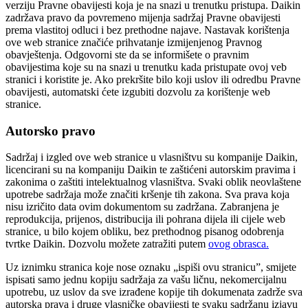
verziju Pravne obavijesti koja je na snazi u trenutku pristupa. Daikin
zadržava pravo da povremeno mijenja sadržaj Pravne obavijesti
prema vlastitoj odluci i bez prethodne najave. Nastavak korištenja
ove web stranice značiće prihvatanje izmijenjenog Pravnog
obavještenja. Odgovorni ste da se informišete o pravnim
obavijestima koje su na snazi u trenutku kada pristupate ovoj veb
stranici i koristite je. Ako prekršite bilo koji uslov ili odredbu Pravne
obavijesti, automatski ćete izgubiti dozvolu za korištenje web
stranice.
Autorsko pravo
Sadržaj i izgled ove web stranice u vlasništvu su kompanije Daikin,
licencirani su na kompaniju Daikin te zaštićeni autorskim pravima i
zakonima o zaštiti intelektualnog vlasništva. Svaki oblik neovlaštene
upotrebe sadržaja može značiti kršenje tih zakona. Sva prava koja
nisu izričito data ovim dokumentom su zadržana. Zabranjena je
reprodukcija, prijenos, distribucija ili pohrana dijela ili cijele web
stranice, u bilo kojem obliku, bez prethodnog pisanog odobrenja
tvrtke Daikin. Dozvolu možete zatražiti putem
ovog obrasca.
Uz iznimku stranica koje nose oznaku „ispiši ovu stranicu”, smijete
ispisati samo jednu kopiju sadržaja za vašu ličnu, nekomercijalnu
upotrebu, uz uslov da sve izrađene kopije tih dokumenata zadrže sva
autorska prava i druge vlasničke obavijesti te svaku sadržanu izjavu