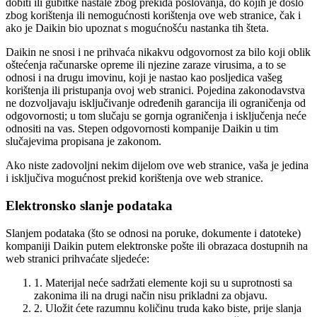
dobiti ili gubitke nastale zbog prekida poslovanja, do kojih je došlo
zbog korištenja ili nemogućnosti korištenja ove web stranice, čak i
ako je Daikin bio upoznat s mogućnošću nastanka tih šteta.
Daikin ne snosi i ne prihvaća nikakvu odgovornost za bilo koji oblik
oštećenja računarske opreme ili njezine zaraze virusima, a to se
odnosi i na drugu imovinu, koji je nastao kao posljedica vašeg
korištenja ili pristupanja ovoj web stranici. Pojedina zakonodavstva
ne dozvoljavaju isključivanje određenih garancija ili ograničenja od
odgovornosti; u tom slučaju se gornja ograničenja i isključenja neće
odnositi na vas. Stepen odgovornosti kompanije Daikin u tim
slučajevima propisana je zakonom.
Ako niste zadovoljni nekim dijelom ove web stranice, vaša je jedina
i isključiva mogućnost prekid korištenja ove web stranice.
Elektronsko slanje podataka
Slanjem podataka (što se odnosi na poruke, dokumente i datoteke)
kompaniji Daikin putem elektronske pošte ili obrazaca dostupnih na
web stranici prihvaćate sljedeće:
1. Materijal neće sadržati elemente koji su u suprotnosti sa
zakonima ili na drugi način nisu prikladni za objavu.
2. Uložit ćete razumnu količinu truda kako biste, prije slanja