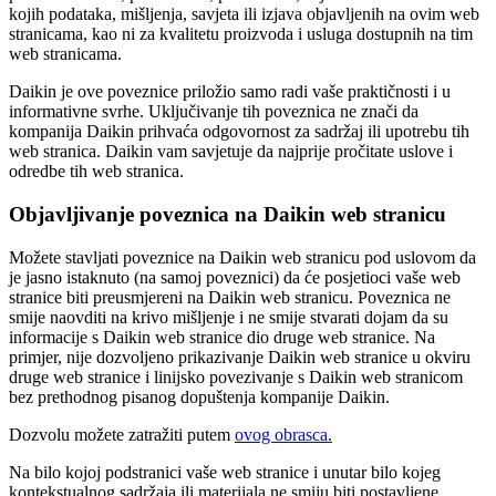
kojih podataka, mišljenja, savjeta ili izjava objavljenih na ovim web
stranicama, kao ni za kvalitetu proizvoda i usluga dostupnih na tim
web stranicama.
Daikin je ove poveznice priložio samo radi vaše praktičnosti i u
informativne svrhe. Uključivanje tih poveznica ne znači da
kompanija Daikin prihvaća odgovornost za sadržaj ili upotrebu tih
web stranica. Daikin vam savjetuje da najprije pročitate uslove i
odredbe tih web stranica.
Objavljivanje poveznica na Daikin web stranicu
Možete stavljati poveznice na Daikin web stranicu pod uslovom da
je jasno istaknuto (na samoj poveznici) da će posjetioci vaše web
stranice biti preusmjereni na Daikin web stranicu. Poveznica ne
smije naovditi na krivo mišljenje i ne smije stvarati dojam da su
informacije s Daikin web stranice dio druge web stranice. Na
primjer, nije dozvoljeno prikazivanje Daikin web stranice u okviru
druge web stranice i linijsko povezivanje s Daikin web stranicom
bez prethodnog pisanog dopuštenja kompanije Daikin.
Dozvolu možete zatražiti putem
ovog obrasca.
Na bilo kojoj podstranici vaše web stranice i unutar bilo kojeg
kontekstualnog sadržaja ili materijala ne smiju biti postavljene