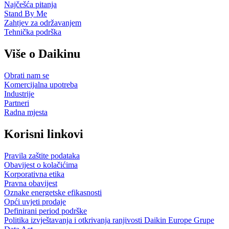
Najčešća pitanja
Stand By Me
Zahtjev za održavanjem
Tehnička podrška
Više o Daikinu
Obrati nam se
Komercijalna upotreba
Industrije
Partneri
Radna mjesta
Korisni linkovi
Pravila zaštite podataka
Obavijest o kolačićima
Korporativna etika
Pravna obavijest
Oznake energetske efikasnosti
Opći uvjeti prodaje
Definirani period podrške
Politika izvještavanja i otkrivanja ranjivosti Daikin Europe Grupe