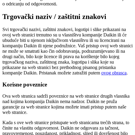
o odricanju od odgovornosti.
Trgovački naziv / zaštitni znakovi
Svi trgovački nazivi, zaštitni znakovi, logotipi i slike prikazani na
ovoj web stranici trenutno su u vlasništvu kompanije Daikin ili će
ubuduće biti u njenom isključivom vlasništvu ili su licencirani na
kompaniju Daikin ili njene podružnice. Vaš pristup ovoj web stranici
ne može se smatrati kao čin odobravanja, podrazumijevano ili na
drugi način, bilo koje licence ili prava na korištenje bilo kojeg
trgovačkog naziva, zaštitnog znaka, logotipa i slika koje su
prikazane na web stranici bez prethodnog pisanog pristanka
kompanije Daikin. Pristanak možete zatražiti putem
ovog obrasca
.
Korisne poveznice
Ova web stranica sadrži poveznice na web stranice drugih vlasnika
nad kojima kompanija Daikin nema nadzor. Daikin ne pruža
garancije za web stranice kojima možete imati pristup putem naše
web stranice.
Kada s ove web stranice pristupate web stranicama trećih strana, to
činite na vlastitu odgovornost. Daikin ne odgovara za tačnost,
pravovremenost, pouzdanost, prikladnost, slijed ili dovršenost bilo