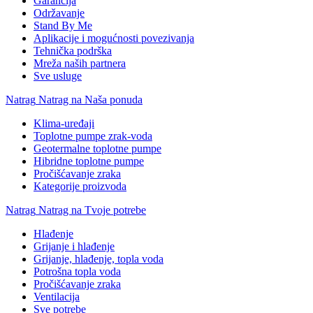
Garancija
Održavanje
Stand By Me
Aplikacije i mogućnosti povezivanja
Tehnička podrška
Mreža naših partnera
Sve usluge
Natrag
Natrag na Naša ponuda
Klima-uređaji
Toplotne pumpe zrak-voda
Geotermalne toplotne pumpe
Hibridne toplotne pumpe
Pročišćavanje zraka
Kategorije proizvoda
Natrag
Natrag na Tvoje potrebe
Hlađenje
Grijanje i hlađenje
Grijanje, hlađenje, topla voda
Potrošna topla voda
Pročišćavanje zraka
Ventilacija
Sve potrebe