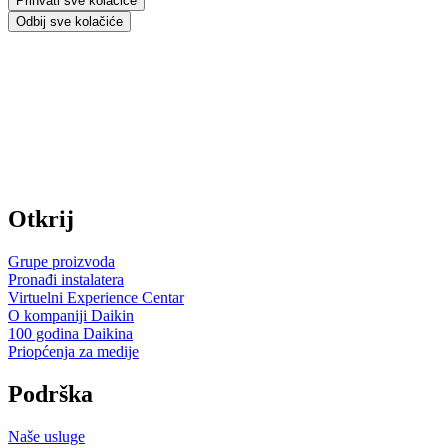
Prihvati sve kolačiće
Odbij sve kolačiće
Otkrij
Grupe proizvoda
Pronađi instalatera
Virtuelni Experience Centar
O kompaniji Daikin
100 godina Daikina
Priopćenja za medije
Podrška
Naše usluge