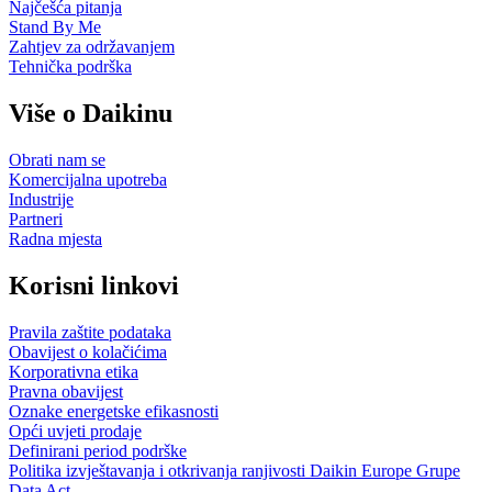
Najčešća pitanja
Stand By Me
Zahtjev za održavanjem
Tehnička podrška
Više o Daikinu
Obrati nam se
Komercijalna upotreba
Industrije
Partneri
Radna mjesta
Korisni linkovi
Pravila zaštite podataka
Obavijest o kolačićima
Korporativna etika
Pravna obavijest
Oznake energetske efikasnosti
Opći uvjeti prodaje
Definirani period podrške
Politika izvještavanja i otkrivanja ranjivosti Daikin Europe Grupe
Data Act