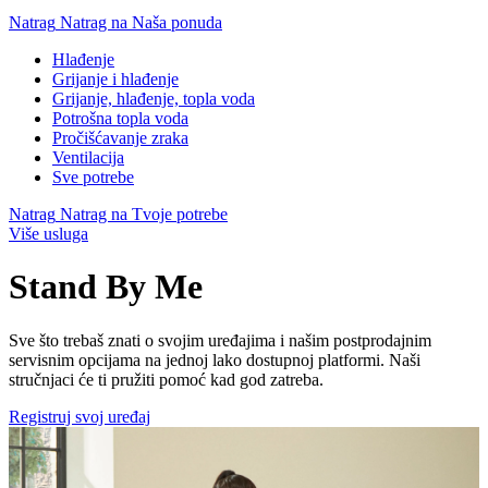
Natrag
Natrag na Naša ponuda
Hlađenje
Grijanje i hlađenje
Grijanje, hlađenje, topla voda
Potrošna topla voda
Pročišćavanje zraka
Ventilacija
Sve potrebe
Natrag
Natrag na Tvoje potrebe
Više usluga
Stand By Me
Sve što trebaš znati o svojim uređajima i našim postprodajnim
servisnim opcijama na jednoj lako dostupnoj platformi. Naši
stručnjaci će ti pružiti pomoć kad god zatreba.
Registruj svoj uređaj