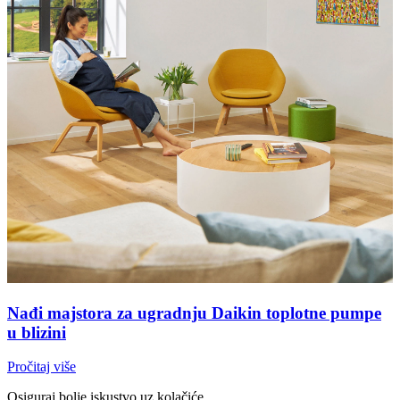
Nađi majstora za ugradnju Daikin toplotne pumpe
u blizini
Pročitaj više
Osiguraj bolje iskustvo uz kolačiće