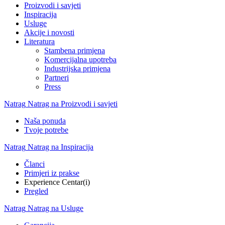
Proizvodi i savjeti
Inspiracija
Usluge
Akcije i novosti
Literatura
Stambena primjena
Komercijalna upotreba
Industrijska primjena
Partneri
Press
Natrag
Natrag na Proizvodi i savjeti
Naša ponuda
Tvoje potrebe
Natrag
Natrag na Inspiracija
Članci
Primjeri iz prakse
Experience Centar(i)
Pregled
Natrag
Natrag na Usluge