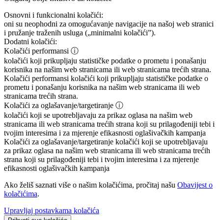
Osnovni i funkcionalni kolačići:
oni su neophodni za omogućavanje navigacije na našoj web stranici
i pružanje traženih usluga („minimalni kolačići”).
Dodatni kolačići:
Kolačići performansi
ⓘ
kolačići koji prikupljaju statističke podatke o prometu i ponašanju
korisnika na našim web stranicama ili web stranicama trećih strana.
Kolačići performansi
kolačići koji prikupljaju statističke podatke o
prometu i ponašanju korisnika na našim web stranicama ili web
stranicama trećih strana.
Kolačići za oglašavanje/targetiranje
ⓘ
kolačići koji se upotrebljavaju za prikaz oglasa na našim web
stranicama ili web stranicama trećih strana koji su prilagođeniji tebi i
tvojim interesima i za mjerenje efikasnosti oglašivačkih kampanja
Kolačići za oglašavanje/targetiranje
kolačići koji se upotrebljavaju
za prikaz oglasa na našim web stranicama ili web stranicama trećih
strana koji su prilagođeniji tebi i tvojim interesima i za mjerenje
efikasnosti oglašivačkih kampanja
Ako želiš saznati više o našim kolačićima, pročitaj našu
Obavijest o
kolačićima
.
Upravljaj postavkama kolačića