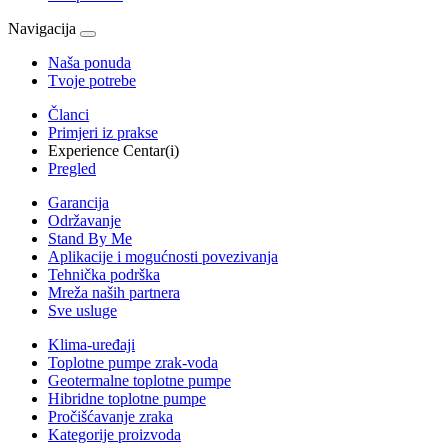
Navigacija
Naša ponuda
Tvoje potrebe
Članci
Primjeri iz prakse
Experience Centar(i)
Pregled
Garancija
Održavanje
Stand By Me
Aplikacije i mogućnosti povezivanja
Tehnička podrška
Mreža naših partnera
Sve usluge
Klima-uređaji
Toplotne pumpe zrak-voda
Geotermalne toplotne pumpe
Hibridne toplotne pumpe
Pročišćavanje zraka
Kategorije proizvoda