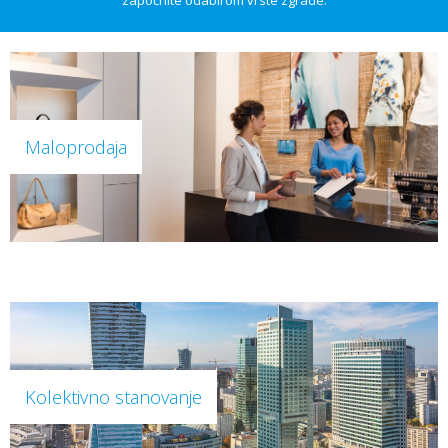
započnite odabirom vrste zgrade.
Maloprodaja
Kolektivno stanovanje