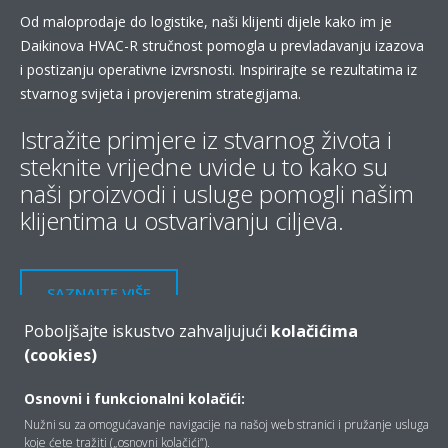
Od maloprodaje do logistike, naši klijenti dijele kako im je
Daikinova HVAC-R stručnost pomogla u prevladavanju izazova
i postizanju operativne izvrsnosti. Inspirirajte se rezultatima iz
stvarnog svijeta i provjerenim strategijama.
Istražite primjere iz stvarnog života i
steknite vrijedne uvide u to kako su
naši proizvodi i usluge pomogli našim
klijentima u ostvarivanju ciljeva.
SAZNAJTE VIŠE
Poboljšajte iskustvo zahvaljujući
kolačićima
(cookies)
Osnovni i funkcionalni kolačići:
Nužni su za omogućavanje navigacije na našoj web stranici i pružanje usluga
koje ćete tražiti („osnovni kolačići”).