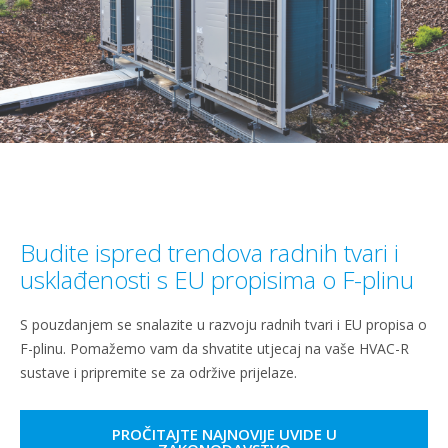
Budite ispred trendova radnih tvari i
usklađenosti s EU propisima o F-plinu
S pouzdanjem se snalazite u razvoju radnih tvari i EU propisa o
F-plinu. Pomažemo vam da shvatite utjecaj na vaše HVAC-R
sustave i pripremite se za održive prijelaze.
PROČITAJTE NAJNOVIJE UVIDE U