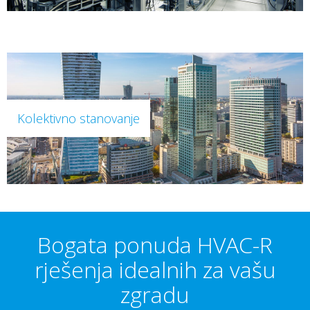
Kolektivno stanovanje
Bogata ponuda HVAC-R
rješenja idealnih za vašu
zgradu