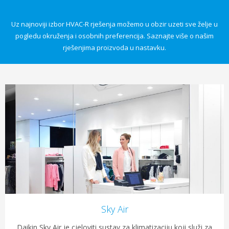
Uz najnoviji izbor HVAC-R rješenja možemo u obzir uzeti sve želje u
pogledu okruženja i osobnih preferencija. Saznajte više o našim
rješenjima proizvoda u nastavku.
Sky Air
Daikin Sky Air je cjeloviti sustav za klimatizaciju koji služi za