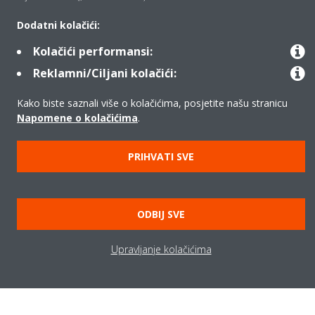
Dodatni kolačići:
Kolačići performansi:
Pronađite više informacija
Reklamni/Ciljani kolačići:
Kako biste saznali više o kolačićima, posjetite našu stranicu
PODRŠKA
Napomene o kolačićima
.
Gdje kupiti Daikin?
PRIHVATI SVE
KONTAKT DAIKIN PARTNERI
ODBIJ SVE
Trebate li pomoć?
Upravljanje kolačićima
OBRATITE NAM SE