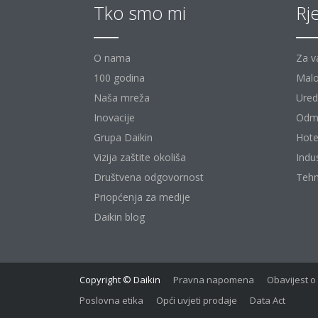
Tko smo mi
Rj
O nama
Za v
100 godina
Malo
Naša mreža
Uredi
Inovacije
Odm
Grupa Daikin
Hote
Vizija zaštite okoliša
Indu
Društvena odgovornost
Tehn
Priopćenja za medije
Daikin blog
Copyright © Daikin
Pravna napomena
Obavijest o
Poslovna etika
Opći uvjeti prodaje
Data Act