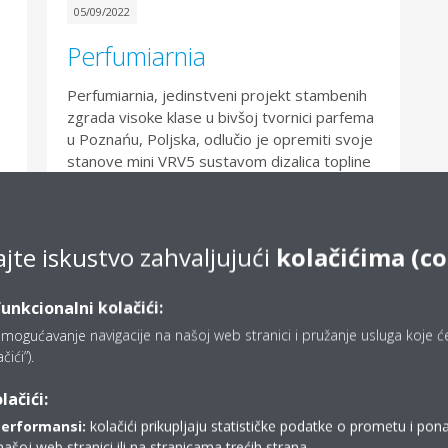
05/09/2022
Perfumiarnia
Perfumiarnia, jedinstveni projekt stambenih
zgrada visoke klase u bivšoj tvornici parfema
u Poznańu, Poljska, odlučio je opremiti svoje
stanove mini VRV5 sustavom dizalica topline
zrak-zrak s radnom tvari R32.
e
Read More
ajte iskustvo zahvaljujući
kolačićima (co
funkcionalni kolačići:
mogućavanje navigacije na našoj web stranici i pružanje usluga koje ćet
ići”).
lačići:
performansi:
kolačići prikupljaju statističke podatke o prometu i pon
MORE ARTICLES
našoj web stranici ili na stranicama trećih strana