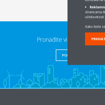
Reklamni/
stranicama il
učinkovitost
Kako biste sa
Pronađite više informacija
PRIHVAT
PODRŠKA