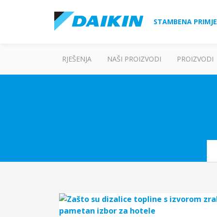
STAMBENA PRIMJ
RJEŠENJA
NAŠI PROIZVODI
PROIZVODI
Se