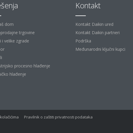
ešenja
Kontakt
aš dom
Kontakt Daikin ured
prodajne trgovine
Kontakt Daikin partneri
 i velike zgrade
Podrška
or
Međunarodni ključni kupci
li
strijsko procesno hlađenje
ičko hlađenje
 kolačićima
Pravilnik o zaštiti privatnosti podataka