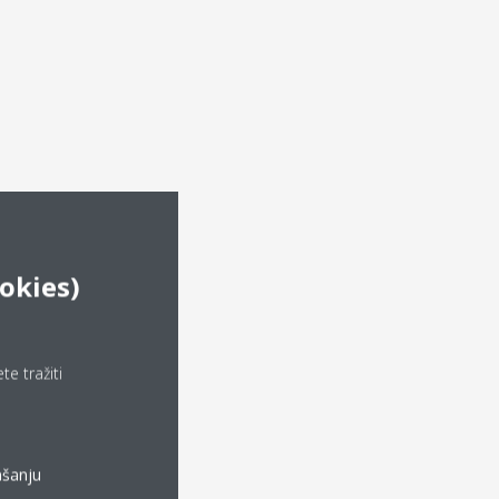
okies)
e tražiti
ašanju