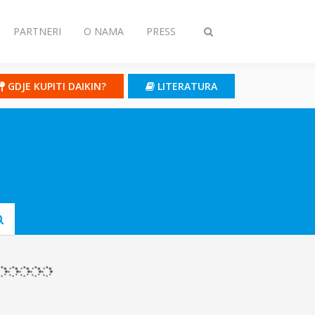
PARTNERI
O NAMA
PRESS
Toggle
search
GDJE KUPITI DAIKIN?
LITERATURA
Submit