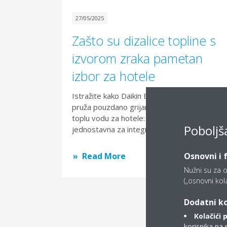
27/05/2025
Zašto su dizalice topline s
izvorom zraka pametan
izbor za hotele
Istražite kako Daikin EWYE-CZ dizalica toplin
pruža pouzdano grijanje, hlađenje i potrošnu
toplu vodu za hotele: učinkovita, kompaktna i
Poboljš
jednostavna za integraciju.
Osnovni i 
Read More
Nužni su za o
(„osnovni kolač
Dodatni ko
Kolačići 
korisnika na 