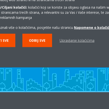
Ciljani kolačići:
kolačići koji se koriste za objavu oglasa na našim 
i stranicama trećih strana, a relevantni su za Vas i Vaše interese, te z
i reklamnih kampanja
znali više o kolačićima, posjetite našu stranicu
Napomene o kolači
Gdje kupiti Daikin?
I SVE
ODBIJ SVE
Upravljanje kolačićima
KONTAKT DAIKIN PARTNERI