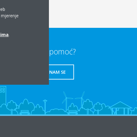
web
a mjerenje
ćima
.
Trebate li pomoć?
OBRATITE NAM SE