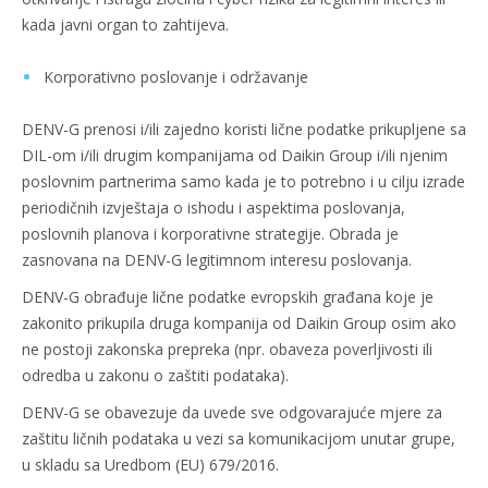
kada javni organ to zahtijeva.
Korporativno poslovanje i održavanje
DENV-G prenosi i/ili zajedno koristi lične podatke prikupljene sa
DIL-om i/ili drugim kompanijama od Daikin Group i/ili njenim
poslovnim partnerima samo kada je to potrebno i u cilju izrade
periodičnih izvještaja o ishodu i aspektima poslovanja,
poslovnih planova i korporativne strategije. Obrada je
zasnovana na DENV-G legitimnom interesu poslovanja.
DENV-G obrađuje lične podatke evropskih građana koje je
zakonito prikupila druga kompanija od Daikin Group osim ako
ne postoji zakonska prepreka (npr. obaveza poverljivosti ili
odredba u zakonu o zaštiti podataka).
DENV-G se obavezuje da uvede sve odgovarajuće mjere za
zaštitu ličnih podataka u vezi sa komunikacijom unutar grupe,
u skladu sa Uredbom (EU) 679/2016.