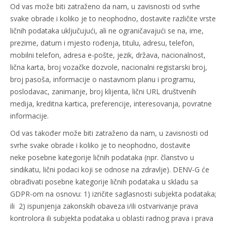
Od vas može biti zatraženo da nam, u zavisnosti od svrhe
svake obrade i koliko je to neophodno, dostavite različite vrste
ličnih podataka uključujući, ali ne ograničavajući se na, ime,
prezime, datum i mjesto rođenja, titulu, adresu, telefon,
mobilni telefon, adresa e-pošte, jezik, država, nacionalnost,
lična karta, broj vozačke dozvole, nacionalni registarski broj,
broj pasoša, informacije o nastavnom planu i programu,
poslodavac, zanimanje, broj klijenta, lični URL društvenih
medija, kreditna kartica, preferencije, interesovanja, povratne
informacije.
Od vas također može biti zatraženo da nam, u zavisnosti od
svrhe svake obrade i koliko je to neophodno, dostavite
neke posebne kategorije ličnih podataka (npr. članstvo u
sindikatu, lični podaci koji se odnose na zdravlje). DENV-G će
obrađivati posebne kategorije ličnih podataka u skladu sa
GDPR-om na osnovu: 1) izričite saglasnosti subjekta podataka;
ili 2) ispunjenja zakonskih obaveza i/ili ostvarivanje prava
kontrolora ili subjekta podataka u oblasti radnog prava i prava