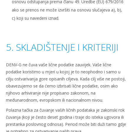
osnovu odstupanja prema članu 49. Uredbe (EU) 679/2016
ako se prenos ne može izvršiti na osnovu slučajeva a), b),
c) koji su navedeni iznad.
5. SKLADIŠTENJE I KRITERIJI
DENV-G ne čuva vaše lične podatke zauvijek. Vaše lične
podatke koristimo u mjeri u kojoj je to neophodno i samo u
cilju ostvarivanja gore opisanih ciljeva. Kada cilj više ne postoji,
obavezujemo se da ćemo izbrisati lične podatke, osim ako
njihovo arhiviranje nije propisano zakonom, na
međunarodnom, evropskom ili nacionalnom nivou.
Polazna tačka za čuvanje vaših ličnih podataka je zakonski rok
čuvanja (koji je često deset godina i traje do isteka ugovora ili
prestanka poslovnog odnosa). Period može biti duži tamo gdje
je potrebno za ostvarivanje naših prava.