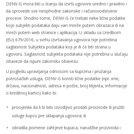
DENV-G mora biti u stanju da izvrši ugovore uredno i pravilno i
da sprovede sve neophodne zakonske i računovodstvene
procese. Shodno tome, DENV-G će trebati neke lične podatke
koje subjekti podataka daju van mreže putem obrazaca ili na
mreži putem web stranice i aplikacija. U skladu sa Uredbom
(EU) 679/2016, u svrhu izvršavanja ugovora nije potrebna
saglasnost Subjekta podataka koji je ili će biti strana u
ugovoru. Saglasnost subjekta podataka nije potrebna u slučaju
obaveze da ispuni zakonsku obavezu.
U pogledu upravljanja odnosom sa kupcima i pružanja
potrošačkih usluga, DENV-G koristi lične podatke (npr. ime,
država, nacionalnost, adresa e-pošte, broj klijenta, informacije
o kreditnoj kartici) kako bi:
procijenila da li bi bilo izvodljivo prodati proizvode ili pružiti
usluge kupcu pre sklapanja ugovora; ili
obradila pismene zahtjeve kupaca, narudžbe proizvoda i