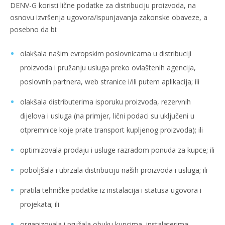
DENV-G koristi lične podatke za distribuciju proizvoda, na
osnovu izvršenja ugovora/ispunjavanja zakonske obaveze, a
posebno da bi:
olakšala našim evropskim poslovnicama u distribuciji
proizvoda i pružanju usluga preko ovlaštenih agencija,
poslovnih partnera, web stranice i/ili putem aplikacija; ili
olakšala distributerima isporuku proizvoda, rezervnih
dijelova i usluga (na primjer, lični podaci su uključeni u
otpremnice koje prate transport kupljenog proizvoda); ili
optimizovala prodaju i usluge razradom ponuda za kupce; ili
poboljšala i ubrzala distribuciju naših proizvoda i usluga; ili
pratila tehničke podatke iz instalacija i statusa ugovora i
projekata; ili
organizovala i pružala obuku kupcima, instalaterima,