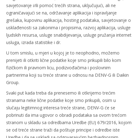
savjetovanje i/ili pomoć trećih strana, uključujući, ali ne
ograničavajući se na, održavanje aplikacija i ispravljanje
grešaka, kupovinu aplikacija, hosting podataka, savjetovanje o
usklađenosti sa zakonima i propisima, razvoj aplikacija, usluge
ljudskih resursa, usluge snabdijevanja, usluge pružanja internet
usluga, izrada statistike i dr.
U tom smislu, u mjeri u kojoj je to neophodno, možemo
prenijeti ili otkriti lične podatke koje smo prikupili bilo kom
fizičkom ili pravnom licu, podizvođačima i poslovnim
partnerima koji su treće strane u odnosu na DENV-G ili Daikin
Group.
Svaki put kada treba da prenesemo ili otkrijemo trećim
stranama neke lične podatke koje smo prikupili, osim u
slučaju legitimnog interesa treće strane, DENV-G će se
pobrinuti da ima ugovor o obradi podataka sa ovom trećom
stranom u skladu sa odredbama Uredbe (EU) 679/2016, kojom
se od treće strane traži da poštuje principe i odredbe iste
Uredbe i da se uskladi sa odgovarajućim bezbjednosnim