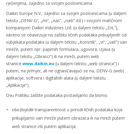
rješenjima, zajedno sa svojim poslovnicama.
Daikin Europe N.V., zajedno sa svojim poslovnicama (u daljem
tekstu „DENV-G“, „mi“, „nas“, „naši“ itd.) i svojom matičnom
kompanijom Daikin Industries Ltd. (u daljem tekstu „DIL“),
iskreno se obavezuje na zaštitu ličnih podataka prikupljenih od
subjekata podataka (u daljem tekstu „Korisnik“, „vi“, „vaš“) van
mreže, putem npr. papirnih formulara, ugovora, izjava (u
daljem tekstu „Obrasci“) ili na mreži, putem web
stranice
www.daikin.eu
(u daljem tekstu „web stranica“) i
putem, na primjer, ali ne ograničavajući se na, DENV-G (web)
aplikacije, softvera i digitalnih alata (u daljem tekstu
„Aplikacije“).
Ovu Politiku zaštite podataka postavljamo da bismo:
obezbijedili transparentnost u prirodi ličnih podataka koje
prikupljamo van mreže putem obrazaca ili na mreži putem
web stranice i/ili putem aplikacija;