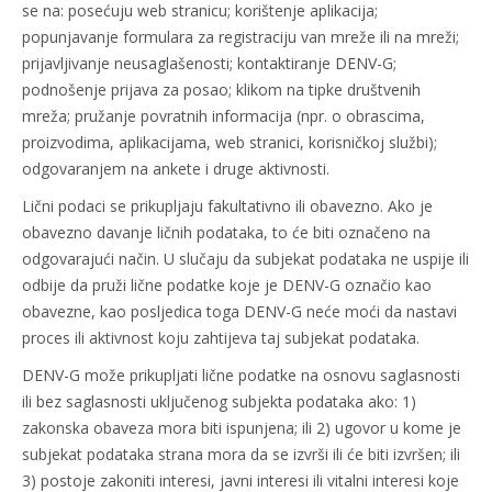
se na: posećuju web stranicu; korištenje aplikacija;
popunjavanje formulara za registraciju van mreže ili na mreži;
prijavljivanje neusaglašenosti; kontaktiranje DENV-G;
podnošenje prijava za posao; klikom na tipke društvenih
mreža; pružanje povratnih informacija (npr. o obrascima,
proizvodima, aplikacijama, web stranici, korisničkoj službi);
odgovaranjem na ankete i druge aktivnosti.
Lični podaci se prikupljaju fakultativno ili obavezno. Ako je
obavezno davanje ličnih podataka, to će biti označeno na
odgovarajući način. U slučaju da subjekat podataka ne uspije ili
odbije da pruži lične podatke koje je DENV-G označio kao
obavezne, kao posljedica toga DENV-G neće moći da nastavi
proces ili aktivnost koju zahtijeva taj subjekat podataka.
DENV-G može prikupljati lične podatke na osnovu saglasnosti
ili bez saglasnosti uključenog subjekta podataka ako: 1)
zakonska obaveza mora biti ispunjena; ili 2) ugovor u kome je
subjekat podataka strana mora da se izvrši ili će biti izvršen; ili
3) postoje zakoniti interesi, javni interesi ili vitalni interesi koje