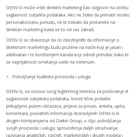
DENV-G može vršiti direktni marketing kao odgovor na izričitu
saglasnost subjekta podataka. Ako ne želite da primate visoko
personalizovanu ponudu, ne bi trebalo da pristanete na
direktan marketing kada se to od vas zatraži.
DENV-G se obavezuje da će obezbijediti da informacije o
direktnom marketingu budu pružene na način koji je jasan i
adekvatan i to korištenjem kanala koji odredi primalac kako bi
se neprijatnosti ometanja svele na minimum.
Poboljšanje kvaliteta proizvoda i usluga
DENV-G, na osnovu svog legitimnog interesa za poslovanje ili
saglasnosti subjekata podataka, koristi lične podatke
prikupljene putem obrazaca, prijava za posao, anketa, upita,
komentara, povratnih informacija dostavljenih DENV-G ili
drugim kompanijama od Daikin Group, u cilju: poboljšanja
svojih proizvoda i usluga; sprovođenja daljih istraživanja;
razvijanja analitičkih, rizičnih, marketinških i drugih modela i