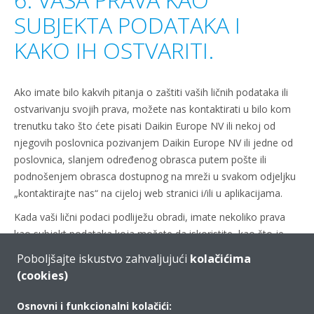
SUBJEKTA PODATAKA I
KAKO IH OSTVARITI.
Ako imate bilo kakvih pitanja o zaštiti vaših ličnih podataka ili
ostvarivanju svojih prava, možete nas kontaktirati u bilo kom
trenutku tako što ćete pisati Daikin Europe NV ili nekoj od
njegovih poslovnica pozivanjem Daikin Europe NV ili jedne od
poslovnica, slanjem određenog obrasca putem pošte ili
podnošenjem obrasca dostupnog na mreži u svakom odjeljku
„kontaktirajte nas“ na cijeloj web stranici i/ili u aplikacijama.
Kada vaši lični podaci podliježu obradi, imate nekoliko prava
kao subjekt podataka koja možete da iskoristite, kao što je
navedeno u nastavku.
Poboljšajte iskustvo zahvaljujući
kolačićima
(cookies)
Možete imati pristup svojim ličnim podacima
Osnovni i funkcionalni kolačići: