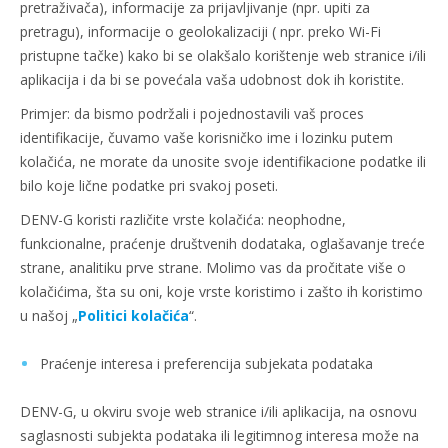
pretraživača), informacije za prijavljivanje (npr. upiti za
pretragu), informacije o geolokalizaciji ( npr. preko Wi-Fi
pristupne tačke) kako bi se olakšalo korištenje web stranice i/ili
aplikacija i da bi se povećala vaša udobnost dok ih koristite.
Primjer: da bismo podržali i pojednostavili vaš proces
identifikacije, čuvamo vaše korisničko ime i lozinku putem
kolačića, ne morate da unosite svoje identifikacione podatke ili
bilo koje lične podatke pri svakoj poseti.
DENV-G koristi različite vrste kolačića: neophodne,
funkcionalne, praćenje društvenih dodataka, oglašavanje treće
strane, analitiku prve strane. Molimo vas da pročitate više o
kolačićima, šta su oni, koje vrste koristimo i zašto ih koristimo
u našoj „
Politici kolačića
“.
Praćenje interesa i preferencija subjekata podataka
DENV-G, u okviru svoje web stranice i/ili aplikacija, na osnovu
saglasnosti subjekta podataka ili legitimnog interesa može na