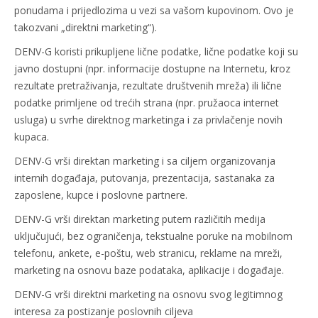
ponudama i prijedlozima u vezi sa vašom kupovinom. Ovo je
takozvani „direktni marketing“).
DENV-G koristi prikupljene lične podatke, lične podatke koji su
javno dostupni (npr. informacije dostupne na Internetu, kroz
rezultate pretraživanja, rezultate društvenih mreža) ili lične
podatke primljene od trećih strana (npr. pružaoca internet
usluga) u svrhe direktnog marketinga i za privlačenje novih
kupaca.
DENV-G vrši direktan marketing i sa ciljem organizovanja
internih događaja, putovanja, prezentacija, sastanaka za
zaposlene, kupce i poslovne partnere.
DENV-G vrši direktan marketing putem različitih medija
uključujući, bez ograničenja, tekstualne poruke na mobilnom
telefonu, ankete, e-poštu, web stranicu, reklame na mreži,
marketing na osnovu baze podataka, aplikacije i događaje.
DENV-G vrši direktni marketing na osnovu svog legitimnog
interesa za postizanje poslovnih ciljeva