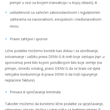
primjer u vezi sa brojem transakcija i u kojoj oblasti); ili
usklađenosti sa važećim zakonodavstvom i regulatornim
zahtevima na nacionalnom, evropskom i međunarodnom
nivou.
Pravni zahtjevi i sporovi
Lične podatke možemo koristiti kao dokaz i za utvrđivanje,
ostvarivanje i zaštitu prava DENV-G ili onih koje zastupa (npr. u
sporovima) pred bilo kojom jurisdikcijom bilo koje zemlje (na
primjer, između ostalog, pravo DENV-G da se brani od djela
nelojalne konkurencije ili prava DENV-G da traži ispunjenje
neplaćene fakture).
Prevara ili sprečavanje kriminala
Također možemo da koristimo lične podatke za sprječavanje,
otkrivanje i istragu zločina i cyber rizika za legitimni interes ili