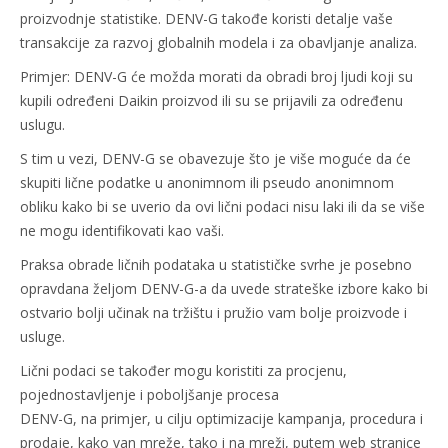
proizvodnje statistike. DENV-G takođe koristi detalje vaše
transakcije za razvoj globalnih modela i za obavljanje analiza.
Primjer: DENV-G će možda morati da obradi broj ljudi koji su
kupili određeni Daikin proizvod ili su se prijavili za određenu
uslugu.
S tim u vezi, DENV-G se obavezuje što je više moguće da će
skupiti lične podatke u anonimnom ili pseudo anonimnom
obliku kako bi se uverio da ovi lični podaci nisu laki ili da se više
ne mogu identifikovati kao vaši.
Praksa obrade ličnih podataka u statističke svrhe je posebno
opravdana željom DENV-G-a da uvede strateške izbore kako bi
ostvario bolji učinak na tržištu i pružio vam bolje proizvode i
usluge.
Lični podaci se također mogu koristiti za procjenu,
pojednostavljenje i poboljšanje procesa
DENV-G, na primjer, u cilju optimizacije kampanja, procedura i
prodaje, kako van mreže, tako i na mreži, putem web stranice