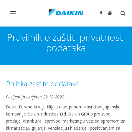
Toggle
Togg
navigation
sear
Pravilnik o zaštiti privatnosti
podataka
Politika zaštite podataka
Posljednja izmjena: 22.12.2022.
Daikin Europe N.V. je filijala u potpunom vlasništvu japanske
kompanije Daikin Industries Ltd. Daikin Group proizvodi,
prodaje, distribuira i sprovodi marketing u vezi sa opremom za
klimatizaciju, grijanje, ventilaciju i hlađenje i poslovanjem sa