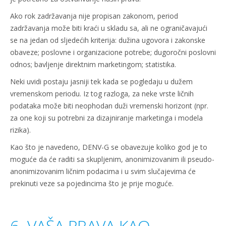
Ako rok zadržavanja nije propisan zakonom, period
zadržavanja može biti kraći u skladu sa, ali ne ograničavajući
se na jedan od sljedećih kriterija: dužina ugovora i zakonske
obaveze; poslovne i organizacione potrebe; dugoročni poslovni
odnos; bavljenje direktnim marketingom; statistika.
Neki uvidi postaju jasniji tek kada se pogledaju u dužem
vremenskom periodu. Iz tog razloga, za neke vrste ličnih
podataka može biti neophodan duži vremenski horizont (npr.
za one koji su potrebni za dizajniranje marketinga i modela
rizika).
Kao što je navedeno, DENV-G se obavezuje koliko god je to
moguće da će raditi sa skupljenim, anonimizovanim ili pseudo-
anonimizovanim ličnim podacima i u svim slučajevima će
prekinuti veze sa pojedincima što je prije moguće.
6. VAŠA PRAVA KAO