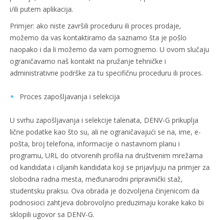
i/ili putem aplikacija.
Primjer: ako niste završili proceduru ili proces prodaje,
možemo da vas kontaktiramo da saznamo šta je pošlo
naopako i da li možemo da vam pomognemo. U ovom slučaju
ograničavamo naš kontakt na pružanje tehničke i
administrativne podrške za tu specifičnu proceduru ili proces.
Proces zapošljavanja i selekcija
U svrhu zapošljavanja i selekcije talenata, DENV-G prikuplja
lične podatke kao što su, ali ne ograničavajući se na, ime, e-
pošta, broj telefona, informacije o nastavnom planu i
programu, URL do otvorenih profila na društvenim mrežama
od kandidata i ciljanih kandidata koji se prijavljuju na primjer za
slobodna radna mesta, međunarodni pripravnički staž,
studentsku praksu. Ova obrada je dozvoljena činjenicom da
podnosioci zahtjeva dobrovoljno preduzimaju korake kako bi
sklopili ugovor sa DENV-G.