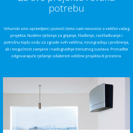
potrebu
Vrhunski smo opremljeni i pomoći ćemo vam neovisno o veličini vašeg
projekta. Nudimo rješenja za grijanje, hlađenje, rashlađivanje i
potrošnu toplu vodu za zgrade svih veličina, novogradnju i proširenja,
ali i mogućnost zamjene i nadogradnje trenutnog sustava. Pronađite
odgovarajuće rješenje odabirom veličine projekta ili prostora.