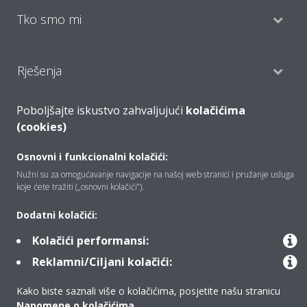
Tko smo mi
Rješenja
Poboljšajte iskustvo zahvaljujući
kolačićima
Kontakt
(cookies)
Osnovni i funkcionalni kolačići:
Proizvodi
Nužni su za omogućavanje navigacije na našoj web stranici i pružanje usluga
koje ćete tražiti („osnovni kolačići”).
Dodatni kolačići:
Copyright © Daikin
Kolačići performansi:
Pravna napomena
Obavijest o kolačićima
Reklamni/Ciljani kolačići:
Pravilnik o zaštiti privatnosti podataka
Poslovna etika
Opći uvjeti prodaje
Data Act
Kako biste saznali više o kolačićima, posjetite našu stranicu
Napomene o kolačićima
.