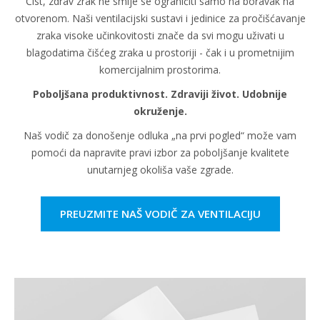
Čist, zdrav zrak ne smije se ograničiti samo na boravak na
otvorenom. Naši ventilacijski sustavi i jedinice za pročišćavanje
zraka visoke učinkovitosti znače da svi mogu uživati u
blagodatima čišćeg zraka u prostoriji - čak i u prometnijim
komercijalnim prostorima.
Poboljšana produktivnost. Zdraviji život. Udobnije
okruženje.
Naš vodič za donošenje odluka „na prvi pogled“ može vam
pomoći da napravite pravi izbor za poboljšanje kvalitete
unutarnjeg okoliša vaše zgrade.
PREUZMITE NAŠ VODIČ ZA VENTILACIJU