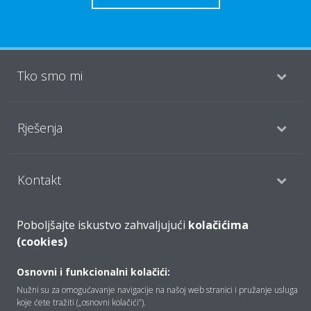
Tko smo mi
Rješenja
Kontakt
Poboljšajte iskustvo zahvaljujući
kolačićima
Proizvodi
(cookies)
Osnovni i funkcionalni kolačići:
Copyright © Daikin
Nužni su za omogućavanje navigacije na našoj web stranici i pružanje usluga
koje ćete tražiti („osnovni kolačići”).
Pravna napomena
Obavijest o kolačićima