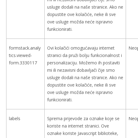
usluge dodali na naše stranice. Ako ne
dopustite ove kolačiće, neke ili sve
ove usluge možda neće ispravno
funkcionirati.
formstack.analy
Ovi kolačići omogućavaju internet
Neo
tics.viewed-
stranici da pruži bolju funkcionalnost i
form.3330117
personalizaciju. Možemo ih postaviti
mi ili nezavisni dobavljači čije smo
usluge dodali na naše stranice. Ako ne
dopustite ove kolačiće, neke ili sve
ove usluge možda neće ispravno
funkcionirati.
labels
Sprema prijevode za oznake koje se
Neo
koriste na internet stranici. Ove
oznake koriste Javascript biblioteke,