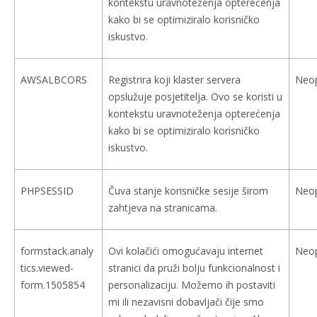
kontekstu uravnoteženja opterećenja
kako bi se optimiziralo korisničko
iskustvo.
AWSALBCORS
Registrira koji klaster servera
Neo
opslužuje posjetitelja. Ovo se koristi u
kontekstu uravnoteženja opterećenja
kako bi se optimiziralo korisničko
iskustvo.
PHPSESSID
Čuva stanje korisničke sesije širom
Neo
zahtjeva na stranicama.
formstack.analy
Ovi kolačići omogućavaju internet
Neo
tics.viewed-
stranici da pruži bolju funkcionalnost i
form.1505854
personalizaciju. Možemo ih postaviti
mi ili nezavisni dobavljači čije smo