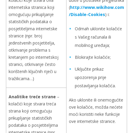
kolačići koje stvara ova
uđite u postavke preglednika
internetska stranica koji
(
http://www.wikihow.com
omogućuju prikupljanje
/Disable-Cookies
) i:
statističkih podataka o
posjetiteljima internetske
Odmah uklonite kolačiće
stranice (npr. broj
s Vašeg računala ili
jedinstvenih posjetitelja,
mobilnog uređaja;
otkrivanje problema s
kretanjem po internetskoj
Blokirajte kolačiće;
stranici, otkrivanje često
Uključite prikaz
korištenih ključnih riječi u
upozorenja prije
tražilicama…)
postavljanja kolačića.
Analitike treće strane
–
Ako uklonite ili onemogućite
kolačići koje stvara treća
ove kolačiće, možda nećete
strana koji omogućuju
moći koristiti neke funkcije
prikupljanje statističkih
ove internetske stranice.
podataka o posjetiteljima
internetske stranice (npr.