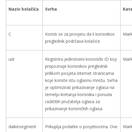
Naziv kolačića
Svrha
Kate
C
Koristi se za provjeru da li korisnikov
Mark
preglednik podržava kolačiće.
uid
Registrira jedinstveni korisnički ID koji
Mark
prepoznaje korisnikov preglednik
prilikom posjeta internet stranicama
koje koriste istu oglasnu mrežu. Svrha
je optimizirati prikazivanje oglasa na
temelju kretanja korisnika i ponuda
različitih pružatelja oglasa za
prikazivanje korisničkih oglasa.
daikinsegment
Prikuplja podatke o posjetiocima. Ove
Mark