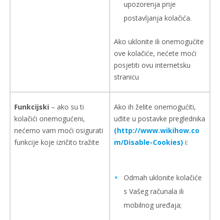
upozorenja prije
postavljanja kolačića.
Ako uklonite ili onemogućite
ove kolačiće, nećete moći
posjetiti ovu internetsku
stranicu
Funkcijski
– ako su ti
Ako ih želite onemogućiti,
kolačići onemogućeni,
uđite u postavke preglednika
nećemo vam moći osigurati
(http://www.wikihow.co
funkcije koje izričito tražite
m/Disable-Cookies)
i:
Odmah uklonite kolačiće
s Vašeg računala ili
mobilnog uređaja;