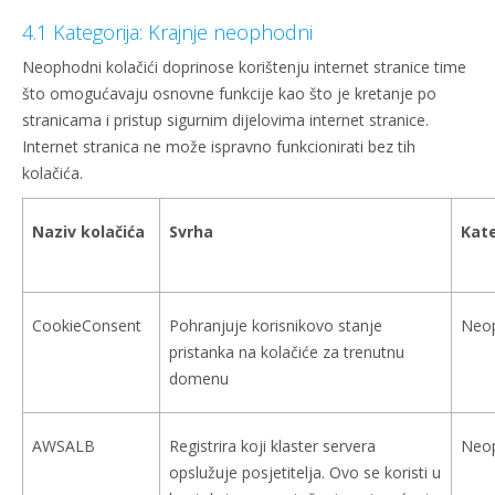
4.1 Kategorija: Krajnje neophodni
Neophodni kolačići doprinose korištenju internet stranice time
što omogućavaju osnovne funkcije kao što je kretanje po
stranicama i pristup sigurnim dijelovima internet stranice.
Internet stranica ne može ispravno funkcionirati bez tih
kolačića.
Naziv kolačića
Svrha
Kate
CookieConsent
Pohranjuje korisnikovo stanje
Neo
pristanka na kolačiće za trenutnu
domenu
AWSALB
Registrira koji klaster servera
Neo
opslužuje posjetitelja. Ovo se koristi u