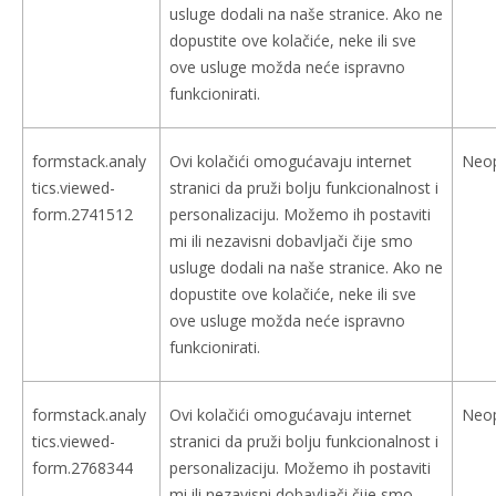
usluge dodali na naše stranice. Ako ne
dopustite ove kolačiće, neke ili sve
ove usluge možda neće ispravno
funkcionirati.
formstack.analy
Ovi kolačići omogućavaju internet
Neo
tics.viewed-
stranici da pruži bolju funkcionalnost i
form.2741512
personalizaciju. Možemo ih postaviti
mi ili nezavisni dobavljači čije smo
usluge dodali na naše stranice. Ako ne
dopustite ove kolačiće, neke ili sve
ove usluge možda neće ispravno
funkcionirati.
formstack.analy
Ovi kolačići omogućavaju internet
Neo
tics.viewed-
stranici da pruži bolju funkcionalnost i
form.2768344
personalizaciju. Možemo ih postaviti
mi ili nezavisni dobavljači čije smo