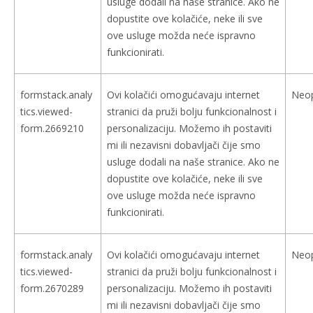
usluge dodali na naše stranice. Ako ne
dopustite ove kolačiće, neke ili sve
ove usluge možda neće ispravno
funkcionirati.
formstack.analy
Ovi kolačići omogućavaju internet
Neo
tics.viewed-
stranici da pruži bolju funkcionalnost i
form.2669210
personalizaciju. Možemo ih postaviti
mi ili nezavisni dobavljači čije smo
usluge dodali na naše stranice. Ako ne
dopustite ove kolačiće, neke ili sve
ove usluge možda neće ispravno
funkcionirati.
formstack.analy
Ovi kolačići omogućavaju internet
Neo
tics.viewed-
stranici da pruži bolju funkcionalnost i
form.2670289
personalizaciju. Možemo ih postaviti
mi ili nezavisni dobavljači čije smo