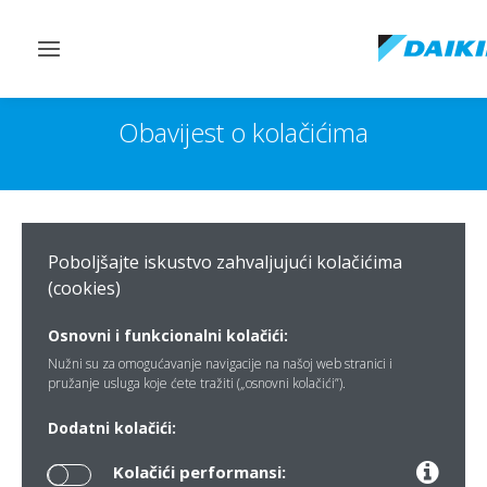
Toggle
navigation
Obavijest o kolačićima
Poboljšajte iskustvo zahvaljujući kolačićima
(cookies)
Osnovni i funkcionalni kolačići:
Nužni su za omogućavanje navigacije na našoj web stranici i
pružanje usluga koje ćete tražiti („osnovni kolačići”).
Dodatni kolačići:
Kolačići performansi: