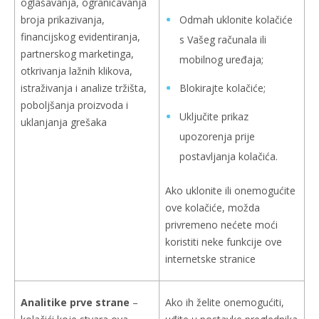
oglašavanja, ograničavanja
broja prikazivanja,
Odmah uklonite kolačiće
financijskog evidentiranja,
s Vašeg računala ili
partnerskog marketinga,
mobilnog uređaja;
otkrivanja lažnih klikova,
istraživanja i analize tržišta,
Blokirajte kolačiće;
poboljšanja proizvoda i
Uključite prikaz
uklanjanja grešaka
upozorenja prije
postavljanja kolačića.
Ako uklonite ili onemogućite
ove kolačiće, možda
privremeno nećete moći
koristiti neke funkcije ove
internetske stranice
Analitike prve strane
–
Ako ih želite onemogućiti,