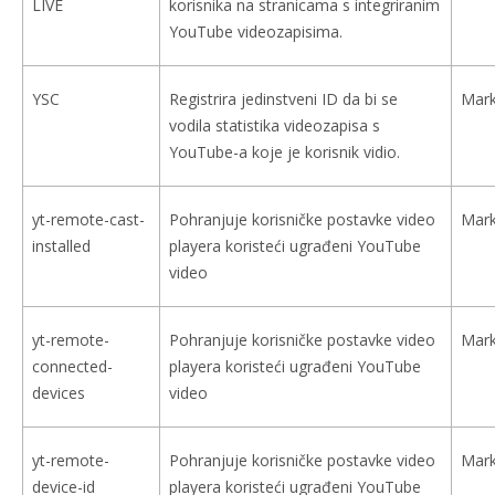
LIVE
korisnika na stranicama s integriranim
YouTube videozapisima.
YSC
Registrira jedinstveni ID da bi se
Mark
vodila statistika videozapisa s
YouTube-a koje je korisnik vidio.
yt-remote-cast-
Pohranjuje korisničke postavke video
Mark
installed
playera koristeći ugrađeni YouTube
video
yt-remote-
Pohranjuje korisničke postavke video
Mark
connected-
playera koristeći ugrađeni YouTube
devices
video
yt-remote-
Pohranjuje korisničke postavke video
Mark
device-id
playera koristeći ugrađeni YouTube