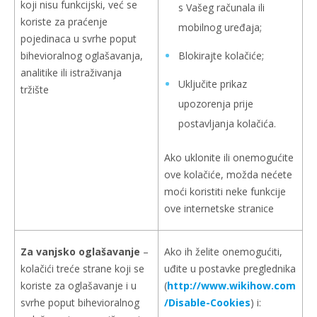
koji nisu funkcijski, već se
s Vašeg računala ili
koriste za praćenje
mobilnog uređaja;
pojedinaca u svrhe poput
bihevioralnog oglašavanja,
Blokirajte kolačiće;
analitike ili istraživanja
Uključite prikaz
tržište
upozorenja prije
postavljanja kolačića.
Ako uklonite ili onemogućite
ove kolačiće, možda nećete
moći koristiti neke funkcije
ove internetske stranice
Za vanjsko oglašavanje
–
Ako ih želite onemogućiti,
kolačići treće strane koji se
uđite u postavke preglednika
koriste za oglašavanje i u
(
http://www.wikihow.com
svrhe poput bihevioralnog
/Disable-Cookies
) i: