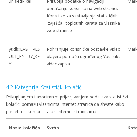
unifiedPixel
Prikuplja podatke o navigaciji i
Mark
ponašanju korisnika na web stranici.
Koristi se za sastavljanje statističkih
izvješća i toplotnih karata za vlasnika
web stranice.
ytidb::LAST_RES
Pohranjuje korisničke postavke video
Mark
ULT_ENTRY_KE
playera pomoću ugrađenog YouTube
Y
videozapisa
4.2 Kategorija: Statistički kolačići
Prikupljanjem i anonimnim prijavljivanjem podataka statistički
kolačići pomažu vlasnicima internet stranica da shvate kako
posjetitelji komuniciraju s internet stranicama.
Naziv kolačića
Svrha
Kate