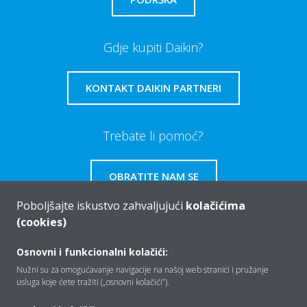
Gdje kupiti Daikin?
KONTAKT DAIKIN PARTNERI
Trebate li pomoć?
OBRATITE NAM SE
Poboljšajte iskustvo zahvaljujući
kolačićima
(cookies)
Osnovni i funkcionalni kolačići:
Tko smo mi
Nužni su za omogućavanje navigacije na našoj web stranici i pružanje
usluga koje ćete tražiti („osnovni kolačići”).