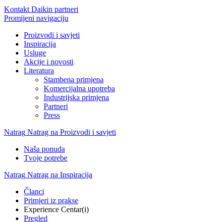
Kontakt Daikin partneri
Promijeni navigaciju
Proizvodi i savjeti
Inspiracija
Usluge
Akcije i novosti
Literatura
Stambena primjena
Komercijalna upotreba
Industrijska primjena
Partneri
Press
Natrag
Natrag na Proizvodi i savjeti
Naša ponuda
Tvoje potrebe
Natrag
Natrag na Inspiracija
Članci
Primjeri iz prakse
Experience Centar(i)
Pregled