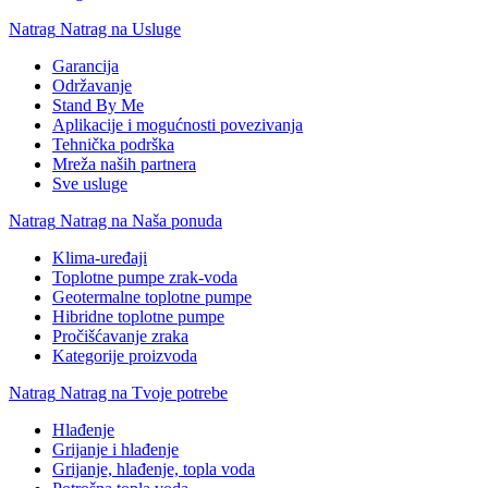
Natrag
Natrag na Usluge
Garancija
Održavanje
Stand By Me
Aplikacije i mogućnosti povezivanja
Tehnička podrška
Mreža naših partnera
Sve usluge
Natrag
Natrag na Naša ponuda
Klima-uređaji
Toplotne pumpe zrak-voda
Geotermalne toplotne pumpe
Hibridne toplotne pumpe
Pročišćavanje zraka
Kategorije proizvoda
Natrag
Natrag na Tvoje potrebe
Hlađenje
Grijanje i hlađenje
Grijanje, hlađenje, topla voda