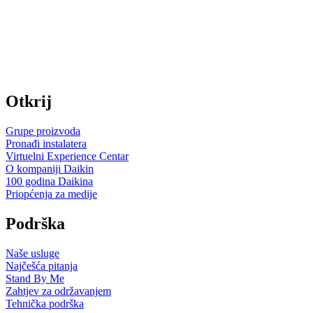
Otkrij
Grupe proizvoda
Pronađi instalatera
Virtuelni Experience Centar
O kompaniji Daikin
100 godina Daikina
Priopćenja za medije
Podrška
Naše usluge
Najčešća pitanja
Stand By Me
Zahtjev za održavanjem
Tehnička podrška