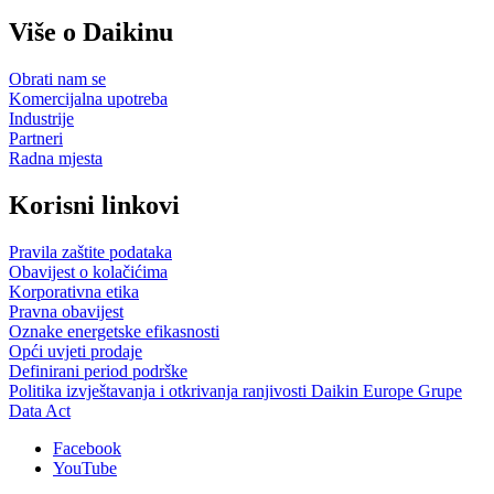
Više o Daikinu
Obrati nam se
Komercijalna upotreba
Industrije
Partneri
Radna mjesta
Korisni linkovi
Pravila zaštite podataka
Obavijest o kolačićima
Korporativna etika
Pravna obavijest
Oznake energetske efikasnosti
Opći uvjeti prodaje
Definirani period podrške
Politika izvještavanja i otkrivanja ranjivosti Daikin Europe Grupe
Data Act
Facebook
YouTube