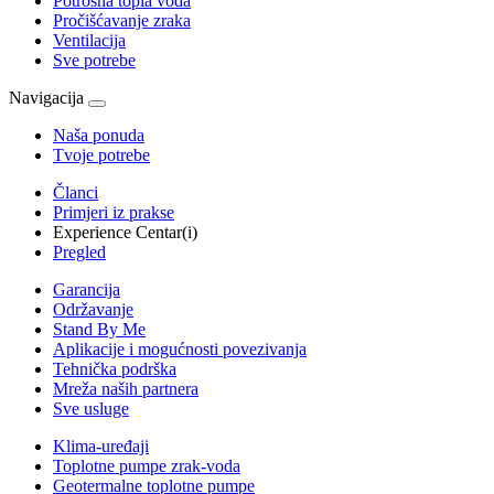
Potrošna topla voda
Pročišćavanje zraka
Ventilacija
Sve potrebe
Navigacija
Naša ponuda
Tvoje potrebe
Članci
Primjeri iz prakse
Experience Centar(i)
Pregled
Garancija
Održavanje
Stand By Me
Aplikacije i mogućnosti povezivanja
Tehnička podrška
Mreža naših partnera
Sve usluge
Klima-uređaji
Toplotne pumpe zrak-voda
Geotermalne toplotne pumpe