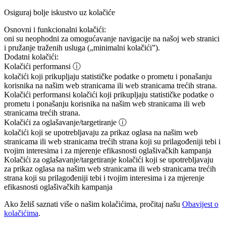
Osiguraj bolje iskustvo uz kolačiće
Osnovni i funkcionalni kolačići:
oni su neophodni za omogućavanje navigacije na našoj web stranici
i pružanje traženih usluga („minimalni kolačići”).
Dodatni kolačići:
Kolačići performansi
ⓘ
kolačići koji prikupljaju statističke podatke o prometu i ponašanju
korisnika na našim web stranicama ili web stranicama trećih strana.
Kolačići performansi
kolačići koji prikupljaju statističke podatke o
prometu i ponašanju korisnika na našim web stranicama ili web
stranicama trećih strana.
Kolačići za oglašavanje/targetiranje
ⓘ
kolačići koji se upotrebljavaju za prikaz oglasa na našim web
stranicama ili web stranicama trećih strana koji su prilagođeniji tebi i
tvojim interesima i za mjerenje efikasnosti oglašivačkih kampanja
Kolačići za oglašavanje/targetiranje
kolačići koji se upotrebljavaju
za prikaz oglasa na našim web stranicama ili web stranicama trećih
strana koji su prilagođeniji tebi i tvojim interesima i za mjerenje
efikasnosti oglašivačkih kampanja
Ako želiš saznati više o našim kolačićima, pročitaj našu
Obavijest o
kolačićima
.