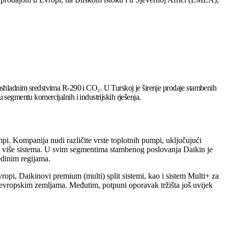
ashladnim sredstvima R-290 i CO₂. U Turskoj je širenje prodaje stambenih
u segmentu komercijalnih i industrijskih rješenja.
mpi. Kompanija nudi različite vrste toplotnih pumpi, uključujući
aju više sistema. U svim segmentima stambenog poslovanja Daikin je
edinim regijama.
pi, Daikinovi premium (multi) split sistemi, kao i sistem Multi+ za
m evropskim zemljama. Međutim, potpuni oporavak tržišta još uvijek