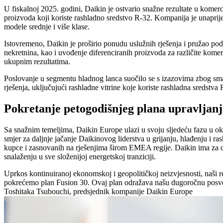
U fiskalnoj 2025. godini, Daikin je ostvario snažne rezultate u kome
proizvoda koji koriste rashladno sredstvo R-32. Kompanija je unaprijed
modele srednje i više klase.
Istovremeno, Daikin je proširio ponudu uslužnih rješenja i pružao po
nekretnina, kao i uvođenje diferenciranih proizvoda za različite komerci
ukupnim rezultatima.
Poslovanje u segmentu hladnog lanca suočilo se s izazovima zbog sman
rješenja, uključujući rashladne vitrine koje koriste rashladna sredstva
Pokretanje petogodišnjeg plana upravljanj
Sa snažnim temeljima, Daikin Europe ulazi u svoju sljedeću fazu u ok
smjer za daljnje jačanje Daikinovog liderstva u grijanju, hlađenju i 
kupce i zasnovanih na rješenjima širom EMEA regije. Daikin ima za cil
snalaženju u sve složenijoj energetskoj tranziciji.
Uprkos kontinuiranoj ekonomskoj i geopolitičkoj neizvjesnosti, naši r
pokrećemo plan Fusion 30. Ovaj plan odražava našu dugoročnu posveće
Toshitaka Tsubouchi, predsjednik kompanije Daikin Europe