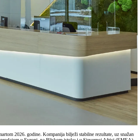
 martom 2026. godine. Kompanija bilježi stabilne rezultate, uz snažan
 prodajom u Evropi, na Bliskom istoku i u Sjevernoj Africi (EMEA),