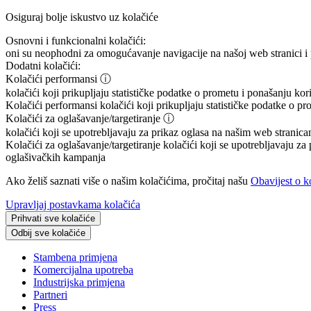
Osiguraj bolje iskustvo uz kolačiće
Osnovni i funkcionalni kolačići:
oni su neophodni za omogućavanje navigacije na našoj web stranici i 
Dodatni kolačići:
Kolačići performansi
ⓘ
kolačići koji prikupljaju statističke podatke o prometu i ponašanju ko
Kolačići performansi
kolačići koji prikupljaju statističke podatke o p
Kolačići za oglašavanje/targetiranje
ⓘ
kolačići koji se upotrebljavaju za prikaz oglasa na našim web stranicam
Kolačići za oglašavanje/targetiranje
kolačići koji se upotrebljavaju za 
oglašivačkih kampanja
Ako želiš saznati više o našim kolačićima, pročitaj našu
Obavijest o k
Upravljaj postavkama kolačića
Prihvati sve kolačiće
Odbij sve kolačiće
Stambena primjena
Komercijalna upotreba
Industrijska primjena
Partneri
Press