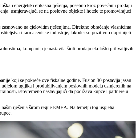
loška i energetski efikasna rješenja, posebno kroz povećanu prodaju
šenja, usmjeravajući se na poslovne objekte i hotele te promovirajući
e zasnovano na cjelovitim rješenjima. Direktno obraćanje vlasnicima
titeljstva i farmaceutske industrije, također su pozitivno doprinijeli
ostima, kompanija je nastavila širiti prodaju ekološki prihvatljivih
nije koji se pokreće ove fiskalne godine. Fusion 30 postavlja jasan
kim udjelom ugljika i produbljivanjem poslovnih modela usmjerenih na
ralnosti, istovremeno nastavljajući da podržava kupce i partnere u
st naših rješenja širom regije EMEA. Na temelju tog uspjeha
kupce.