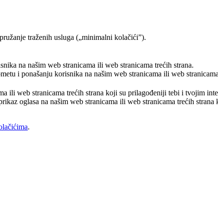
pružanje traženih usluga („minimalni kolačići”).
risnika na našim web stranicama ili web stranicama trećih strana.
rometu i ponašanju korisnika na našim web stranicama ili web stranicama 
a ili web stranicama trećih strana koji su prilagođeniji tebi i tvojim in
prikaz oglasa na našim web stranicama ili web stranicama trećih strana ko
olačićima
.