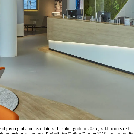
 je objavio globalne rezultate za fiskalnu godinu 2025., zaključno sa 31.
m ekonomskim izazovima. Podružnica Daikin Europe N.V., koja upravlja