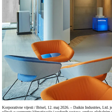
Korporativne vijesti / Brisel, 12. maj 2026. – Daikin Industries, Ltd.
učinak u segmentu klimatizacije i vodenih sustava, uprkos globalni