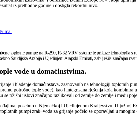
ezultat iz prethodne godine i dostigla rekordni nivo.
tvima.
ambene toplotne pumpe na R-290, R-32 VRV sisteme te prikaze tehnologija s r
sebno Saudijska Arabija i Ujedinjeni Arapski Emirati, zabilježila značajan rast 
tople vode u domaćinstvima.
 grijanje i hlađenje domaćinstava, zasnovanih na tehnologiji toplotnih pu
pripremu potrošne tople vode), kao i integrisana rješenja koja kombinir
su se tržišni uslovi značajno razlikovali od zemlje do zemlje i među poj
ređajima, posebno u Njemačkoj i Ujedinjenom Kraljevstvu. U južnoj Evro
šte toplotnih pumpi zrak–voda za grijanje počelo se oporavljati u mnogi