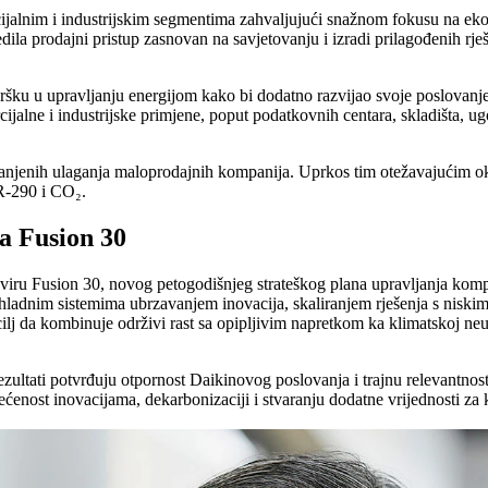
rcijalnim i industrijskim segmentima zahvaljujući snažnom fokusu na eko
ila prodajni pristup zasnovan na savjetovanju i izradi prilagođenih rje
dršku u upravljanju energijom kako bi dodatno razvijao svoje poslovanj
jalne i industrijske primjene, poput podatkovnih centara, skladišta, ugos
jenih ulaganja maloprodajnih kompanija. Uprkos tim otežavajućim okoln
 R-290 i CO₂.
a Fusion 30
viru Fusion 30, novog petogodišnjeg strateškog plana upravljanja kompa
rashladnim sistemima ubrzavanjem inovacija, skaliranjem rješenja s nis
j da kombinuje održivi rast sa opipljivim napretkom ka klimatskoj neut
ezultati potvrđuju otpornost Daikinovog poslovanja i trajnu relevantno
nost inovacijama, dekarbonizaciji i stvaranju dodatne vrijednosti za 