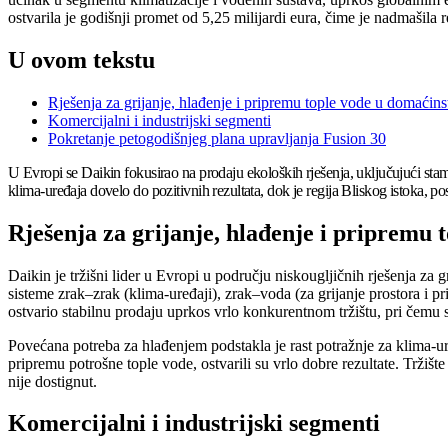
ostvarila je godišnji promet od 5,25 milijardi eura, čime je nadmašila r
U ovom tekstu
Rješenja za grijanje, hlađenje i pripremu tople vode u domaćins
Komercijalni i industrijski segmenti
Pokretanje petogodišnjeg plana upravljanja Fusion 30
U Evropi se Daikin fokusirao na prodaju ekoloških rješenja, uključujući st
klima-uređaja dovelo do pozitivnih rezultata, dok je regija Bliskog istoka, po
Rješenja za grijanje, hlađenje i pripremu 
Daikin je tržišni lider u Evropi u području niskougljičnih rješenja za
sisteme zrak–zrak (klima-uređaji), zrak–voda (za grijanje prostora i 
ostvario stabilnu prodaju uprkos vrlo konkurentnom tržištu, pri čemu 
Povećana potreba za hlađenjem podstakla je rast potražnje za klima-u
pripremu potrošne tople vode, ostvarili su vrlo dobre rezultate. Trži
nije dostignut.
Komercijalni i industrijski segmenti