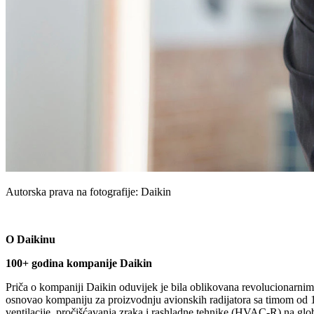
Autorska prava na fotografije: Daikin
O Daikinu
100+ godina kompanije Daikin
Priča o kompaniji Daikin oduvijek je bila oblikovana revolucionarni
osnovao kompaniju za proizvodnju avionskih radijatora sa timom od 15
ventilacije, pročišćavanja zraka i rashladne tehnike (HVAC‑R) na globa