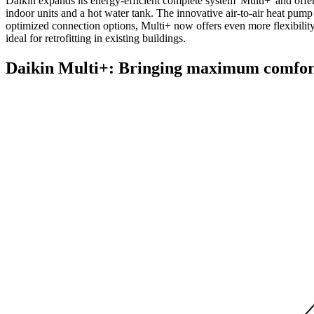
Daikin expands its energy-efficient complete system 'Multi+' and offe
indoor units and a hot water tank. The innovative air-to-air heat pump
optimized connection options, Multi+ now offers even more flexibility
ideal for retrofitting in existing buildings.
Daikin Multi+: Bringing maximum comfor