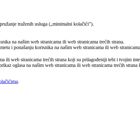
pružanje traženih usluga („minimalni kolačići”).
risnika na našim web stranicama ili web stranicama trećih strana.
rometu i ponašanju korisnika na našim web stranicama ili web stranicama 
a ili web stranicama trećih strana koji su prilagođeniji tebi i tvojim in
prikaz oglasa na našim web stranicama ili web stranicama trećih strana ko
olačićima
.