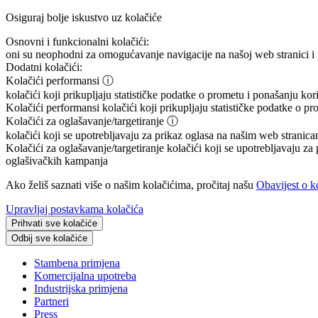
Osiguraj bolje iskustvo uz kolačiće
Osnovni i funkcionalni kolačići:
oni su neophodni za omogućavanje navigacije na našoj web stranici i 
Dodatni kolačići:
Kolačići performansi
ⓘ
kolačići koji prikupljaju statističke podatke o prometu i ponašanju ko
Kolačići performansi
kolačići koji prikupljaju statističke podatke o p
Kolačići za oglašavanje/targetiranje
ⓘ
kolačići koji se upotrebljavaju za prikaz oglasa na našim web stranicam
Kolačići za oglašavanje/targetiranje
kolačići koji se upotrebljavaju za 
oglašivačkih kampanja
Ako želiš saznati više o našim kolačićima, pročitaj našu
Obavijest o k
Upravljaj postavkama kolačića
Prihvati sve kolačiće
Odbij sve kolačiće
Stambena primjena
Komercijalna upotreba
Industrijska primjena
Partneri
Press