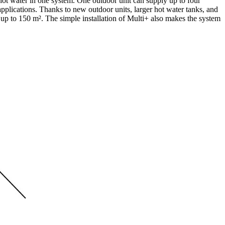
 hot water in one system. One outdoor unit can supply up to four
applications. Thanks to new outdoor units, larger hot water tanks, and
 up to 150 m². The simple installation of Multi+ also makes the system