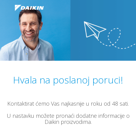
Hvala na poslanoj poruci!
Kontaktirat ćemo Vas najkasnije u roku od 48 sati.
U nastavku možete pronaći dodatne informacije o
Daikin proizvodima.