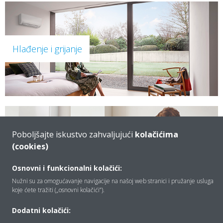
Hlađenje i grijanje
Poboljšajte iskustvo zahvaljujući
kolačićima
(cookies)
Grijanje i topla voda
Osnovni i funkcionalni kolačići:
Nužni su za omogućavanje navigacije na našoj web stranici i pružanje usluga
koje ćete tražiti („osnovni kolačići”).
Dodatni kolačići: