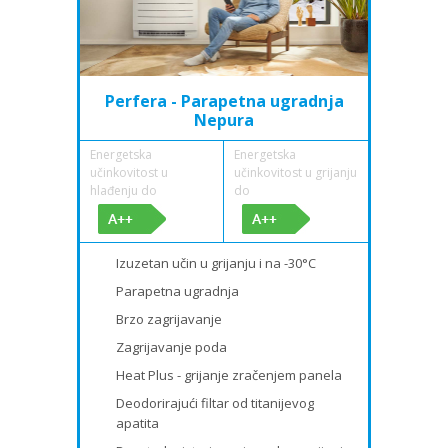
Perfera - Parapetna ugradnja
Nepura
Energetska
Energetska
učinkovitost u
učinkovitost u grijanju
hlađenju do
do
Izuzetan učin u grijanju i na -30°C
Parapetna ugradnja
Brzo zagrijavanje
Zagrijavanje poda
Heat Plus - grijanje zračenjem panela
Deodorirajući filtar od titanijevog
apatita