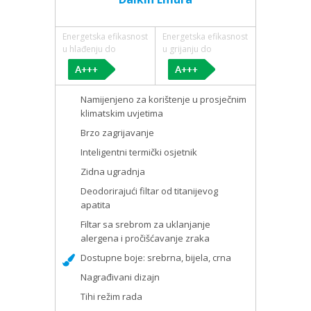
Energetska efikasnost
Energetska efikasnost
u hlađenju do
u grijanju do
Namijenjeno za korištenje u prosječnim
klimatskim uvjetima
Brzo zagrijavanje
Inteligentni termički osjetnik
Zidna ugradnja
Deodorirajući filtar od titanijevog
apatita
Filtar sa srebrom za uklanjanje
alergena i pročišćavanje zraka
Dostupne boje: srebrna, bijela, crna
Nagrađivani dizajn
Tihi režim rada