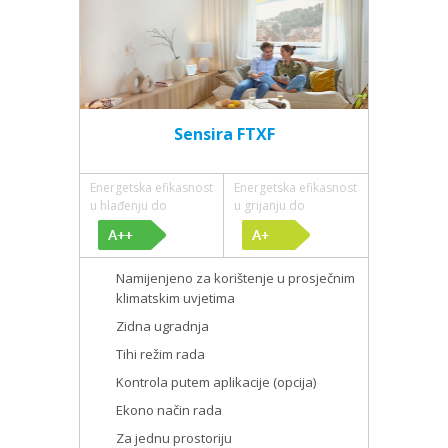
Sensira FTXF
Energetska efikasnost
Energetska efikasnost
u hlađenju do
u grijanju do
Namijenjeno za korištenje u prosječnim
klimatskim uvjetima
Zidna ugradnja
Tihi režim rada
Kontrola putem aplikacije (opcija)
Ekono način rada
Za jednu prostoriju