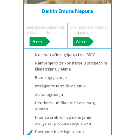
Daikin Emura Nepura
Energetska efikasnost
Energetska efikasnost
u hlađenju do
u grijanju do
Izuzetan učin u grijanju i na -30°C
Namijenjeno za korištenje u prosječnim
klimatskim uvjetima
Brzo zagrijavanje
Inteligentni termički osjetnik
Zidna ugradnja
Deodorirajući filtar od titanijevog
apatita
Filtar sa srebrom za uklanjanje
alergena i pročišćavanje zraka
Dostupne boje: bijela, crna