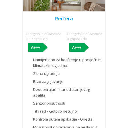
Perfera
Energetska efikasnost
Energetska efikasnost
u hlađenju do
u grijanju do
Namijenjeno za korištenje u prosječnim
klimatskim uvjetima
Zidna ugradnja
Brzo zagrijavanje
Deodorirajući filtar od titanijevog
apatita
Senzor prisutnosti
Tihi rad / Gotovo nečujno
Kontrola putem aplikacije - Onecta
Mogućnost povezivanja na multi-split