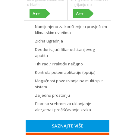
u hlađenju
u grijanju do
Namijenjeno za korištenje u prosječnim
klimatskim uvjetima
Zidna ugradnja
Deodorirajući filtar od titanijevog
apatita
Tihi rad / Praktički nečujno
Kontrola putem aplikacije (opcija)
Mogućnost povezivanja na multi-split
sistem
Za jednu prostoriju
Filtar sa srebrom za uklanjanje
alergena i pročišćavanje zraka
SAZNAJTE VIŠE