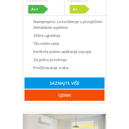
u hlađenju do
u grijanju do
Namijenjeno za korištenje u prosječnim
klimatskim uvjetima
Zidna ugradnja
Tihi režim rada
Kontrola putem aplikacije (opcija)
Za jednu prostoriju
Pročišćavanje zraka
SAZNAJTE VIŠE
CJENIK