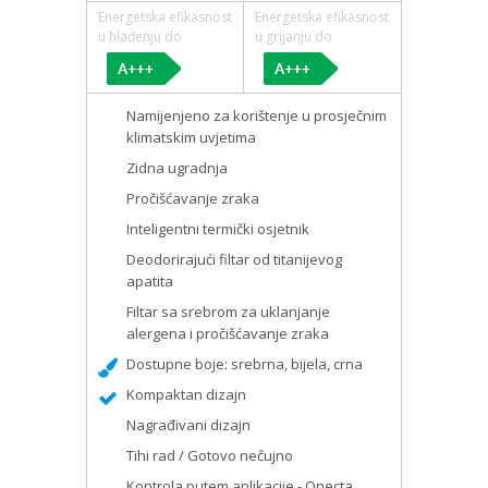
Energetska efikasnost
Energetska efikasnost
u hlađenju do
u grijanju do
Namijenjeno za korištenje u prosječnim
klimatskim uvjetima
Zidna ugradnja
Pročišćavanje zraka
Inteligentni termički osjetnik
Deodorirajući filtar od titanijevog
apatita
Filtar sa srebrom za uklanjanje
alergena i pročišćavanje zraka
Dostupne boje: srebrna, bijela, crna
Kompaktan dizajn
Nagrađivani dizajn
Tihi rad / Gotovo nečujno
Kontrola putem aplikacije - Onecta