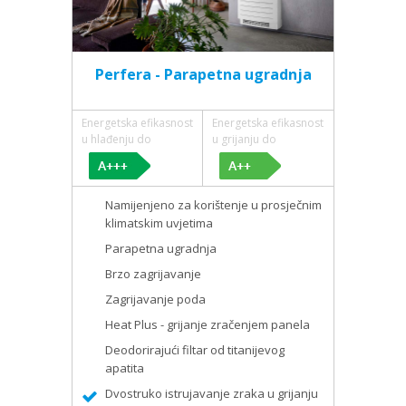
Perfera - Parapetna ugradnja
Energetska efikasnost
Energetska efikasnost
u hlađenju do
u grijanju do
Namijenjeno za korištenje u prosječnim
klimatskim uvjetima
Parapetna ugradnja
Brzo zagrijavanje
Zagrijavanje poda
Heat Plus - grijanje zračenjem panela
Deodorirajući filtar od titanijevog
apatita
Dvostruko istrujavanje zraka u grijanju