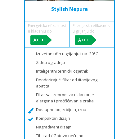
Stylish Nepura
Energetska efikasnost
Energetska efikasnost
u hlađenju do
u grijanju do
Izuzetan učin u grijanju i na -30°C
Zidna ugradnja
Inteligentni termički osjetnik
Deodorirajući filtar od titanijevog
apatita
Filtar sa srebrom za uklanjanje
alergena i pročišćavanje zraka
Dostupne boje: bijela, crna
Kompaktan dizajn
Nagrađivani dizajn
Tihi rad / Gotovo nečujno