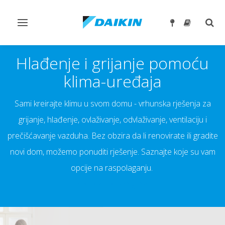
Toggle
Togg
navigation
sear
Hlađenje i grijanje pomoću
klima-uređaja
Sami kreirajte klimu u svom domu - vrhunska rješenja za
grijanje, hlađenje, ovlaživanje, odvlaživanje, ventilaciju i
prečišćavanje vazduha. Bez obzira da li renovirate ili gradite
novi dom, možemo ponuditi rješenje. Saznajte koje su vam
opcije na raspolaganju.
Nazad na pregled