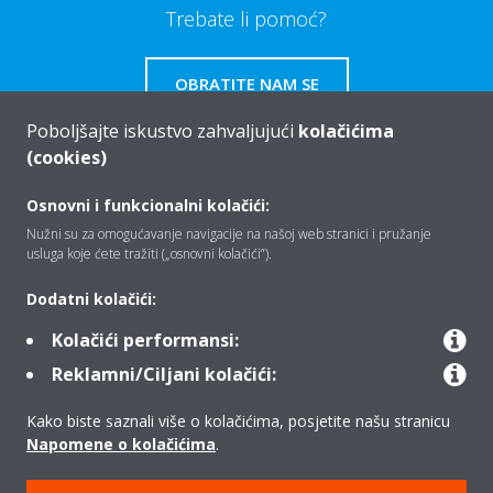
Trebate li pomoć?
OBRATITE NAM SE
Poboljšajte iskustvo zahvaljujući
kolačićima
(cookies)
Osnovni i funkcionalni kolačići:
Tko smo mi
Nužni su za omogućavanje navigacije na našoj web stranici i pružanje
usluga koje ćete tražiti („osnovni kolačići”).
Rješenja
Dodatni kolačići:
Kolačići performansi:
Reklamni/Ciljani kolačići:
Kontakt
Kako biste saznali više o kolačićima, posjetite našu stranicu
Napomene o kolačićima
.
Proizvodi