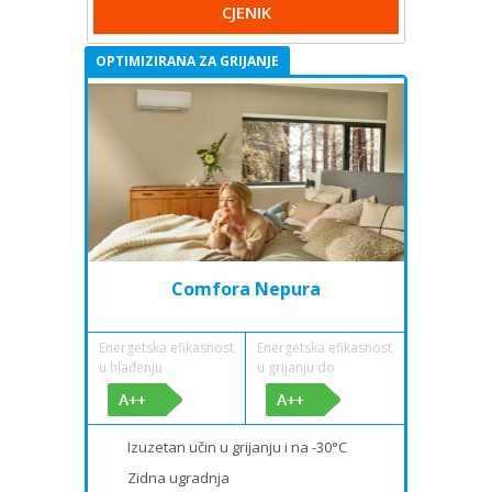
CJENIK
OPTIMIZIRANA ZA GRIJANJE
Comfora Nepura
Energetska efikasnost
Energetska efikasnost
u hlađenju
u grijanju do
Izuzetan učin u grijanju i na -30°C
Zidna ugradnja