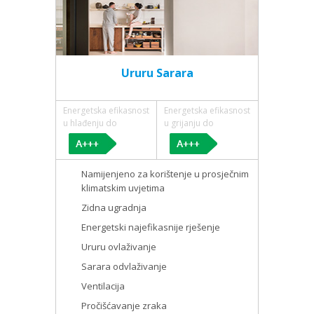
Ururu Sarara
Energetska efikasnost
Energetska efikasnost
u hlađenju do
u grijanju do
Namijenjeno za korištenje u prosječnim
klimatskim uvjetima
Zidna ugradnja
Energetski najefikasnije rješenje
Ururu ovlaživanje
Sarara odvlaživanje
Ventilacija
Pročišćavanje zraka