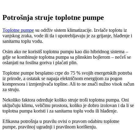
Potrošnja struje toplotne pumpe
Toplotne pumpe
su održiv sistem klimatizacije. Izvlače toplotu iz
vanjskog zraka, vode ili tla i upotrebljavaju je za grijanje, hlađenje i
sanitarnu toplu vodu.
Osim ako ne koristiš toplotnu pumpu kao dio hibridnog sistema –
gdje se kombinuje toplotna pumpa sa plinskim bojlerom – nećeš se
oslanjati na fosilna goriva i plaćati plin.
Toplotne pumpe besplatno crpe do 75 % svojih energetskih potreba
iz prirode, a ostatak se napaja električnom energijom za pogon
kompresora i izmjenjivača topline. Ali to ne znači nužno visok račun
za struju.
Nekoliko faktora određuje koliko struje troši toplotna pumpa. Oni
uključuju klimu, veličinu prostora, koliko je dobro izolovan i da li se
toplotna pumpa koristi i za sanitarnu toplu vodu ili hlađenje.
Efikasna potrošnja u pravilu ovisi o pravom odabiru toplotne
pumpe, pravilnoj ugradnji i pravilnom korištenju.