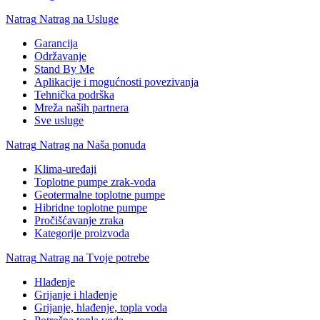
Natrag
Natrag na Usluge
Garancija
Održavanje
Stand By Me
Aplikacije i mogućnosti povezivanja
Tehnička podrška
Mreža naših partnera
Sve usluge
Natrag
Natrag na Naša ponuda
Klima-uređaji
Toplotne pumpe zrak-voda
Geotermalne toplotne pumpe
Hibridne toplotne pumpe
Pročišćavanje zraka
Kategorije proizvoda
Natrag
Natrag na Tvoje potrebe
Hlađenje
Grijanje i hlađenje
Grijanje, hlađenje, topla voda