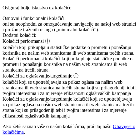
Osiguraj bolje iskustvo uz kolačiće
Osnovni i funkcionalni kolačići:
oni su neophodni za omogućavanje navigacije na našoj web stranici
i pružanje traženih usluga („minimalni kolačići”).
Dodatni kolačići:
Kolačići performansi
ⓘ
kolačići koji prikupljaju statističke podatke o prometu i ponašanju
korisnika na našim web stranicama ili web stranicama trećih strana.
Kolačići performansi
kolačići koji prikupljaju statističke podatke o
prometu i ponašanju korisnika na našim web stranicama ili web
stranicama trećih strana.
Kolačići za oglašavanje/targetiranje
ⓘ
kolačići koji se upotrebljavaju za prikaz oglasa na našim web
stranicama ili web stranicama trećih strana koji su prilagođeniji tebi i
tvojim interesima i za mjerenje efikasnosti oglašivačkih kampanja
Kolačići za oglašavanje/targetiranje
kolačići koji se upotrebljavaju
za prikaz oglasa na našim web stranicama ili web stranicama trećih
strana koji su prilagođeniji tebi i tvojim interesima i za mjerenje
efikasnosti oglašivačkih kampanja
Ako želiš saznati više o našim kolačićima, pročitaj našu
Obavijest o
kolačićima
.