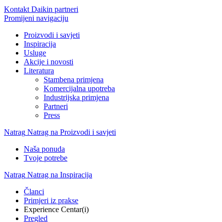
Kontakt Daikin partneri
Promijeni navigaciju
Proizvodi i savjeti
Inspiracija
Usluge
Akcije i novosti
Literatura
Stambena primjena
Komercijalna upotreba
Industrijska primjena
Partneri
Press
Natrag
Natrag na Proizvodi i savjeti
Naša ponuda
Tvoje potrebe
Natrag
Natrag na Inspiracija
Članci
Primjeri iz prakse
Experience Centar(i)
Pregled