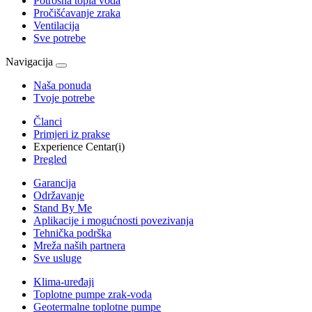
Potrošna topla voda
Pročišćavanje zraka
Ventilacija
Sve potrebe
Navigacija
Naša ponuda
Tvoje potrebe
Članci
Primjeri iz prakse
Experience Centar(i)
Pregled
Garancija
Održavanje
Stand By Me
Aplikacije i mogućnosti povezivanja
Tehnička podrška
Mreža naših partnera
Sve usluge
Klima-uređaji
Toplotne pumpe zrak-voda
Geotermalne toplotne pumpe