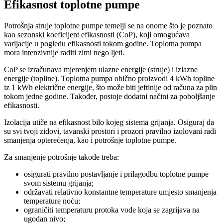
Efikasnost toplotne pumpe
Potrošnja struje toplotne pumpe temelji se na onome što je poznato
kao sezonski koeficijent efikasnosti (CoP), koji omogućava
varijacije u pogledu efikasnosti tokom godine. Toplotna pumpa
mora intenzivnije raditi zimi nego ljeti.
CoP se izračunava mjerenjem ulazne energije (struje) i izlazne
energije (topline). Toplotna pumpa obično proizvodi 4 kWh topline
iz 1 kWh električne energije, što može biti jeftinije od računa za plin
tokom jedne godine. Također, postoje dodatni načini za poboljšanje
efikasnosti.
Izolacija utiče na efikasnost bilo kojeg sistema grijanja. Osiguraj da
su svi tvoji zidovi, tavanski prostori i prozori pravilno izolovani radi
smanjenja opterećenja, kao i potrošnje toplotne pumpe.
Za smanjenje potrošnje takođe treba:
osigurati pravilno postavljanje i prilagodbu toplotne pumpe
svom sistemu grijanja;
održavati relativno konstantne temperature umjesto smanjenja
temperature noću;
ograničiti temperaturu protoka vode koja se zagrijava na
ugodan nivo;