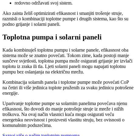
redovno održavati svoj sistem.
Ako zaista želiš optimizirati efikasnost i smanjiti trošenje struje,
razmisli o kombinaciji toplotne pumpe i drugih sistema, kao što su
podno grijanje i solarni paneli.
Toplotna pumpa i solarni paneli
Kada kombinuješ toplotnu pumpu i solarne panele, efikasnost oba
sistema može se znatno povećati. Tokom zime, kada postoji manje
sunčeve svjetlosti, toplotna pumpa može osigurati grijanje jer izvlači
toplotu iz zraka ili tla. Ljeti solarni paneli mogu napajati toplotnu
pumpu bez oslanjanja na električnu mrežu.
Kombinacija solarnih panela i toplotne pumpe može povećati CoP
na četiri ili više jedinica toplote pruženih za svaku jedinicu potrošene
energije.
Uparivanje toplotne pumpe sa solarnim panelima povećava njenu
efikasnost, što dovodi do manje potrošnje struje iz mreže i nižih
troškova. Na ovaj način vlasnici kuća mogu osigurati veću
energetsku neovisnost i proizvesti vlastitu struju, bez ovisnosti o
komunalnim poduzećima.
Saznaj više o našim toplotnim pumpama