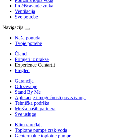
Potrošna topla voda
Pročišćavanje zraka
Ventilacija
Sve potrebe
Navigacija
Naša ponuda
Tvoje potrebe
Članci
Primjeri iz prakse
Experience Centar(i)
Pregled
Garancija
Održavanje
Stand By Me
Aplikacije i mogućnosti povezivanja
Tehnička podrška
Mreža naših partnera
Sve usluge
Klima-uređaji
Toplotne pumpe zrak-voda
Geotermalne toplotne pumpe