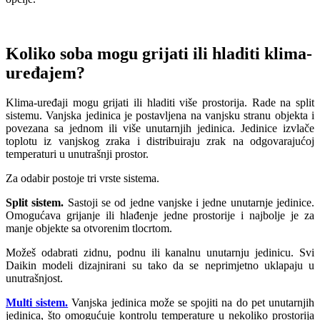
Koliko soba mogu grijati ili hladiti klima-
uređajem?
Klima-uređaji mogu grijati ili hladiti više prostorija. Rade na split
sistemu. Vanjska jedinica je postavljena na vanjsku stranu objekta i
povezana sa jednom ili više unutarnjih jedinica. Jedinice izvlače
toplotu iz vanjskog zraka i distribuiraju zrak na odgovarajućoj
temperaturi u unutrašnji prostor.
Za odabir postoje tri vrste sistema.
Split sistem.
Sastoji se od jedne vanjske i jedne unutarnje jedinice.
Omogućava grijanje ili hlađenje jedne prostorije i najbolje je za
manje objekte sa otvorenim tlocrtom.
Možeš odabrati zidnu, podnu ili kanalnu unutarnju jedinicu. Svi
Daikin modeli dizajnirani su tako da se neprimjetno uklapaju u
unutrašnjost.
Multi sistem.
Vanjska jedinica može se spojiti na do pet unutarnjih
jedinica, što omogućuje kontrolu temperature u nekoliko prostorija