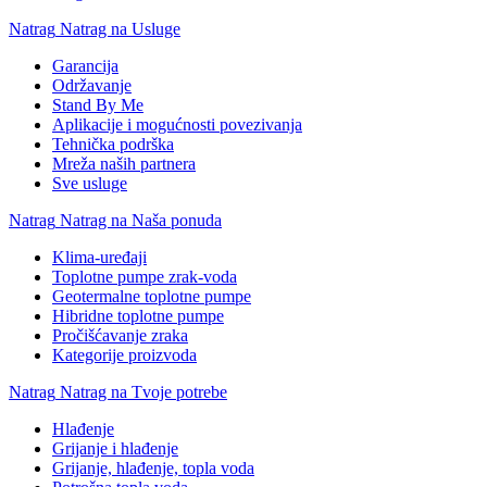
Natrag
Natrag na Usluge
Garancija
Održavanje
Stand By Me
Aplikacije i mogućnosti povezivanja
Tehnička podrška
Mreža naših partnera
Sve usluge
Natrag
Natrag na Naša ponuda
Klima-uređaji
Toplotne pumpe zrak-voda
Geotermalne toplotne pumpe
Hibridne toplotne pumpe
Pročišćavanje zraka
Kategorije proizvoda
Natrag
Natrag na Tvoje potrebe
Hlađenje
Grijanje i hlađenje
Grijanje, hlađenje, topla voda