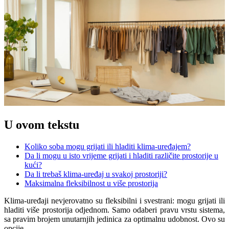
U ovom tekstu
Koliko soba mogu grijati ili hladiti klima-uređajem?
Da li mogu u isto vrijeme grijati i hladiti različite prostorije u
kući?
Da li trebaš klima-uređaj u svakoj prostoriji?
Maksimalna fleksibilnost u više prostorija
Klima-uređaji nevjerovatno su fleksibilni i svestrani: mogu grijati ili
hladiti više prostorija odjednom. Samo odaberi pravu vrstu sistema,
sa pravim brojem unutarnjih jedinica za optimalnu udobnost. Ovo su
opcije.