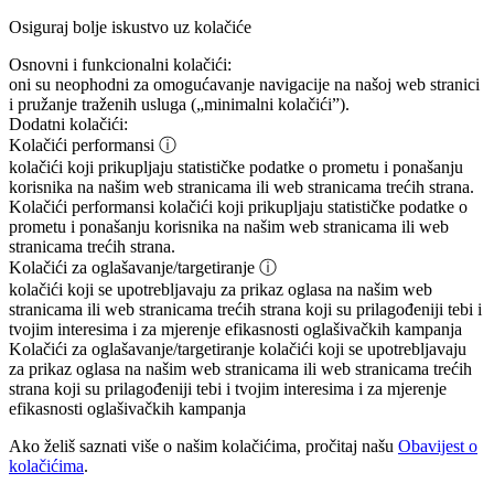
Osiguraj bolje iskustvo uz kolačiće
Osnovni i funkcionalni kolačići:
oni su neophodni za omogućavanje navigacije na našoj web stranici
i pružanje traženih usluga („minimalni kolačići”).
Dodatni kolačići:
Kolačići performansi
ⓘ
kolačići koji prikupljaju statističke podatke o prometu i ponašanju
korisnika na našim web stranicama ili web stranicama trećih strana.
Kolačići performansi
kolačići koji prikupljaju statističke podatke o
prometu i ponašanju korisnika na našim web stranicama ili web
stranicama trećih strana.
Kolačići za oglašavanje/targetiranje
ⓘ
kolačići koji se upotrebljavaju za prikaz oglasa na našim web
stranicama ili web stranicama trećih strana koji su prilagođeniji tebi i
tvojim interesima i za mjerenje efikasnosti oglašivačkih kampanja
Kolačići za oglašavanje/targetiranje
kolačići koji se upotrebljavaju
za prikaz oglasa na našim web stranicama ili web stranicama trećih
strana koji su prilagođeniji tebi i tvojim interesima i za mjerenje
efikasnosti oglašivačkih kampanja
Ako želiš saznati više o našim kolačićima, pročitaj našu
Obavijest o
kolačićima
.