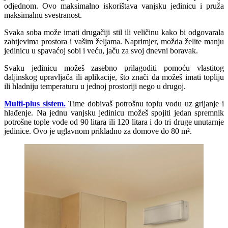
odjednom. Ovo maksimalno iskorištava vanjsku jedinicu i pruža
maksimalnu svestranost.
Svaka soba može imati drugačiji stil ili veličinu kako bi odgovarala
zahtjevima prostora i vašim željama. Naprimjer, možda želite manju
jedinicu u spavaćoj sobi i veću, jaču za svoj dnevni boravak.
Svaku jedinicu možeš zasebno prilagoditi pomoću vlastitog
daljinskog upravljača ili aplikacije, što znači da možeš imati topliju
ili hladniju temperaturu u jednoj prostoriji nego u drugoj.
Multi-plus sistem.
Time dobivaš potrošnu toplu vodu uz grijanje i
hlađenje. Na jednu vanjsku jedinicu možeš spojiti jedan spremnik
potrošne tople vode od 90 litara ili 120 litara i do tri druge unutarnje
jedinice. Ovo je uglavnom prikladno za domove do 80 m².