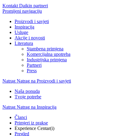
Kontakt Daikin partneri
Promijeni navigaciju
Proizvodi i savjeti
Inspiracija
Usluge
Akcije i novosti
Literatura
Stambena primjena
Komercijalna upotreba
Industrijska primjena
Partneri
Press
Natrag
Natrag na Proizvodi i savjeti
Naša ponuda
Tvoje potrebe
Natrag
Natrag na Inspiracija
Članci
Primjeri iz prakse
Experience Centar(i)
Pregled