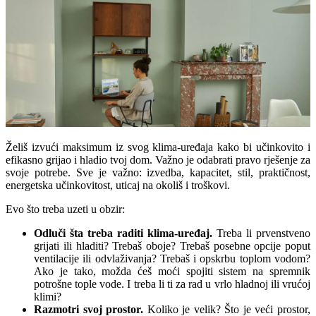
Želiš izvući maksimum iz svog klima-uređaja kako bi učinkovito i
efikasno grijao i hladio tvoj dom. Važno je odabrati pravo rješenje za
svoje potrebe. Sve je važno: izvedba, kapacitet, stil, praktičnost,
energetska učinkovitost, uticaj na okoliš i troškovi.
Evo što treba uzeti u obzir:
Odluči šta treba raditi klima-uređaj.
Treba li prvenstveno
grijati ili hladiti? Trebaš oboje? Trebaš posebne opcije poput
ventilacije ili odvlaživanja? Trebaš i opskrbu toplom vodom?
Ako je tako, možda ćeš moći spojiti sistem na spremnik
potrošne tople vode. I treba li ti za rad u vrlo hladnoj ili vrućoj
klimi?
Razmotri svoj prostor.
Koliko je velik? Što je veći prostor,