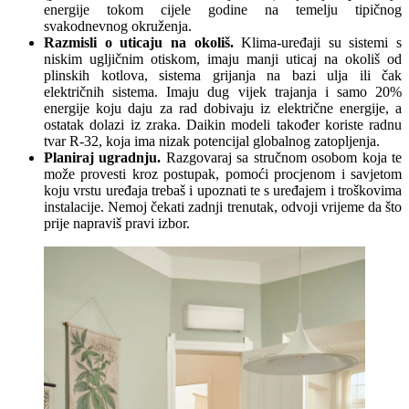
energije tokom cijele godine na temelju tipičnog
svakodnevnog okruženja.
Razmisli o uticaju na okoliš.
Klima-uređaji su sistemi s
niskim ugljičnim otiskom, imaju manji uticaj na okoliš od
plinskih kotlova, sistema grijanja na bazi ulja ili čak
električnih sistema. Imaju dug vijek trajanja i samo 20%
energije koju daju za rad dobivaju iz električne energije, a
ostatak dolazi iz zraka. Daikin modeli također koriste radnu
tvar R-32, koja ima nizak potencijal globalnog zatopljenja.
Planiraj ugradnju.
Razgovaraj sa stručnom osobom koja te
može provesti kroz postupak, pomoći procjenom i savjetom
koju vrstu uređaja trebaš i upoznati te s uređajem i troškovima
instalacije. Nemoj čekati zadnji trenutak, odvoji vrijeme da što
prije napraviš pravi izbor.