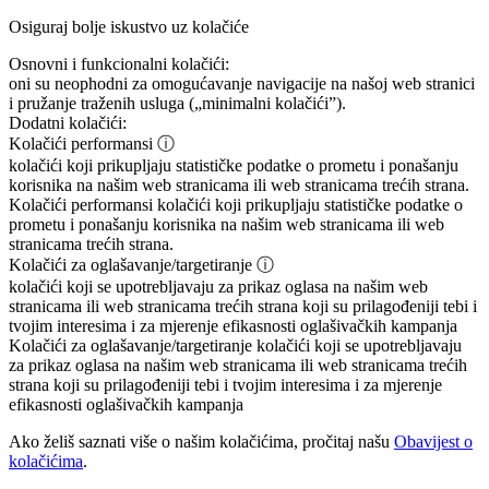
Osiguraj bolje iskustvo uz kolačiće
Osnovni i funkcionalni kolačići:
oni su neophodni za omogućavanje navigacije na našoj web stranici
i pružanje traženih usluga („minimalni kolačići”).
Dodatni kolačići:
Kolačići performansi
ⓘ
kolačići koji prikupljaju statističke podatke o prometu i ponašanju
korisnika na našim web stranicama ili web stranicama trećih strana.
Kolačići performansi
kolačići koji prikupljaju statističke podatke o
prometu i ponašanju korisnika na našim web stranicama ili web
stranicama trećih strana.
Kolačići za oglašavanje/targetiranje
ⓘ
kolačići koji se upotrebljavaju za prikaz oglasa na našim web
stranicama ili web stranicama trećih strana koji su prilagođeniji tebi i
tvojim interesima i za mjerenje efikasnosti oglašivačkih kampanja
Kolačići za oglašavanje/targetiranje
kolačići koji se upotrebljavaju
za prikaz oglasa na našim web stranicama ili web stranicama trećih
strana koji su prilagođeniji tebi i tvojim interesima i za mjerenje
efikasnosti oglašivačkih kampanja
Ako želiš saznati više o našim kolačićima, pročitaj našu
Obavijest o
kolačićima
.