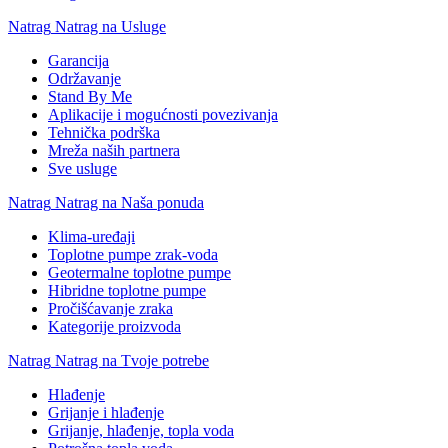
Natrag
Natrag na Usluge
Garancija
Održavanje
Stand By Me
Aplikacije i mogućnosti povezivanja
Tehnička podrška
Mreža naših partnera
Sve usluge
Natrag
Natrag na Naša ponuda
Klima-uređaji
Toplotne pumpe zrak-voda
Geotermalne toplotne pumpe
Hibridne toplotne pumpe
Pročišćavanje zraka
Kategorije proizvoda
Natrag
Natrag na Tvoje potrebe
Hlađenje
Grijanje i hlađenje
Grijanje, hlađenje, topla voda