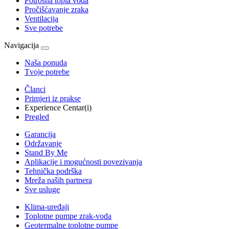
Potrošna topla voda
Pročišćavanje zraka
Ventilacija
Sve potrebe
Navigacija
Naša ponuda
Tvoje potrebe
Članci
Primjeri iz prakse
Experience Centar(i)
Pregled
Garancija
Održavanje
Stand By Me
Aplikacije i mogućnosti povezivanja
Tehnička podrška
Mreža naših partnera
Sve usluge
Klima-uređaji
Toplotne pumpe zrak-voda
Geotermalne toplotne pumpe