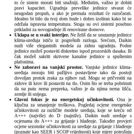
to će sistem morati biti snažniji. Međutim, važno je dobiti
pravi kapacitet. Ugradnja prevelike jedinice stvarat će
neugodan propuh, a ako je premala rezultati će razočarati.
Idealno bi bilo da tvoj dom bude i dobro izoliran kako bi se
održala ispravna temperatura. Stoga su ovi sistemi posebno
prikladni za novogradnje ili renovirane domove.
Uklapa se u svaki interijer.
Ne želiš da se unutarnje jedinice
klima-uređaja ističu iz pogrešnih razloga. Srećom, Daikin
nudi više elegantnih modela za zidnu ugradnju. Podne
jedinice možeš postaviti diskretno ispod prozorskih dasaka. Ili
čak možeš sakriti skrivene kanalne jedinice u spuštenim
plafonima.
Ne zaboravi na vanjski prostor.
Vanjske jedinice klima-
uređaja moraju biti pažljivo postavljene tako da postoji
dovoljan protok zraka za njihov rad. Mogu se pričvrstiti na
zidove ili krov ili postaviti na tlo. Osim što se treba pobrinuti
da na putu nema prepreka, važno je da njima nema lišća,
zemlje ili snijega.
Glavni fokus je na energetskoj učinkovitosti.
Ona je
ključna za smanjenje troškova. Pogledaj ocjene energetske
učinkovitosti za različite modele uređaja, koje se kreću od
A+++ (najviše) do D (najniže). Daikin nudi uređaje s
ocjenama do A+++ za grijanje i hlađenje. Također provjeri
ocjene sezonske učinkovitosti za uređaje za grijanje i hlađenje
(poznate kao SEER i SCOP vrijednosti) koje mjere potrošnju