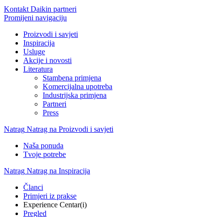
Kontakt Daikin partneri
Promijeni navigaciju
Proizvodi i savjeti
Inspiracija
Usluge
Akcije i novosti
Literatura
Stambena primjena
Komercijalna upotreba
Industrijska primjena
Partneri
Press
Natrag
Natrag na Proizvodi i savjeti
Naša ponuda
Tvoje potrebe
Natrag
Natrag na Inspiracija
Članci
Primjeri iz prakse
Experience Centar(i)
Pregled