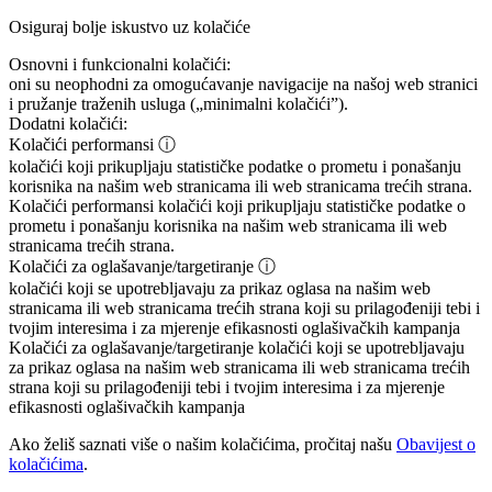
Osiguraj bolje iskustvo uz kolačiće
Osnovni i funkcionalni kolačići:
oni su neophodni za omogućavanje navigacije na našoj web stranici
i pružanje traženih usluga („minimalni kolačići”).
Dodatni kolačići:
Kolačići performansi
ⓘ
kolačići koji prikupljaju statističke podatke o prometu i ponašanju
korisnika na našim web stranicama ili web stranicama trećih strana.
Kolačići performansi
kolačići koji prikupljaju statističke podatke o
prometu i ponašanju korisnika na našim web stranicama ili web
stranicama trećih strana.
Kolačići za oglašavanje/targetiranje
ⓘ
kolačići koji se upotrebljavaju za prikaz oglasa na našim web
stranicama ili web stranicama trećih strana koji su prilagođeniji tebi i
tvojim interesima i za mjerenje efikasnosti oglašivačkih kampanja
Kolačići za oglašavanje/targetiranje
kolačići koji se upotrebljavaju
za prikaz oglasa na našim web stranicama ili web stranicama trećih
strana koji su prilagođeniji tebi i tvojim interesima i za mjerenje
efikasnosti oglašivačkih kampanja
Ako želiš saznati više o našim kolačićima, pročitaj našu
Obavijest o
kolačićima
.