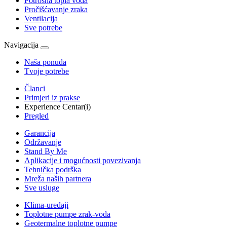
Potrošna topla voda
Pročišćavanje zraka
Ventilacija
Sve potrebe
Navigacija
Naša ponuda
Tvoje potrebe
Članci
Primjeri iz prakse
Experience Centar(i)
Pregled
Garancija
Održavanje
Stand By Me
Aplikacije i mogućnosti povezivanja
Tehnička podrška
Mreža naših partnera
Sve usluge
Klima-uređaji
Toplotne pumpe zrak-voda
Geotermalne toplotne pumpe