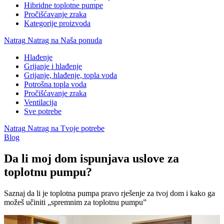
Hibridne toplotne pumpe
Pročišćavanje zraka
Kategorije proizvoda
Natrag
Natrag na Naša ponuda
Hlađenje
Grijanje i hlađenje
Grijanje, hlađenje, topla voda
Potrošna topla voda
Pročišćavanje zraka
Ventilacija
Sve potrebe
Natrag
Natrag na Tvoje potrebe
Blog
Da li moj dom ispunjava uslove za
toplotnu pumpu?
Saznaj da li je toplotna pumpa pravo rješenje za tvoj dom i kako ga
možeš učiniti „spremnim za toplotnu pumpu”