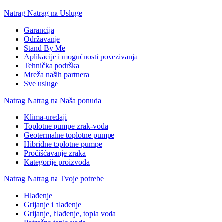
Natrag
Natrag na Usluge
Garancija
Održavanje
Stand By Me
Aplikacije i mogućnosti povezivanja
Tehnička podrška
Mreža naših partnera
Sve usluge
Natrag
Natrag na Naša ponuda
Klima-uređaji
Toplotne pumpe zrak-voda
Geotermalne toplotne pumpe
Hibridne toplotne pumpe
Pročišćavanje zraka
Kategorije proizvoda
Natrag
Natrag na Tvoje potrebe
Hlađenje
Grijanje i hlađenje
Grijanje, hlađenje, topla voda