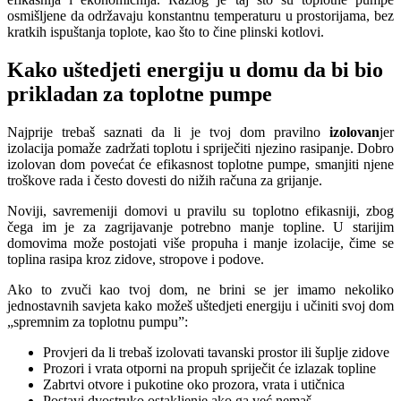
osmišljene da održavaju konstantnu temperaturu u prostorijama, bez
kratkih ispuštanja toplote, kao što to čine plinski kotlovi.
Kako uštedjeti energiju u domu da bi bio
prikladan za toplotne pumpe
Najprije trebaš saznati da li je tvoj dom pravilno
izolovan
jer
izolacija pomaže zadržati toplotu i spriječiti njezino rasipanje. Dobro
izolovan dom povećat će efikasnost toplotne pumpe, smanjiti njene
troškove rada i često dovesti do nižih računa za grijanje.
Noviji, savremeniji domovi u pravilu su toplotno efikasniji, zbog
čega im je za zagrijavanje potrebno manje topline. U starijim
domovima može postojati više propuha i manje izolacije, čime se
toplina rasipa kroz zidove, stropove i podove.
Ako to zvuči kao tvoj dom, ne brini se jer imamo nekoliko
jednostavnih savjeta kako možeš uštedjeti energiju i učiniti svoj dom
„spremnim za toplotnu pumpu”:
Provjeri da li trebaš izolovati tavanski prostor ili šuplje zidove
Prozori i vrata otporni na propuh spriječit će izlazak topline
Zabrtvi otvore i pukotine oko prozora, vrata i utičnica
Postavi dvostruko ostakljenje ako ga već nemaš