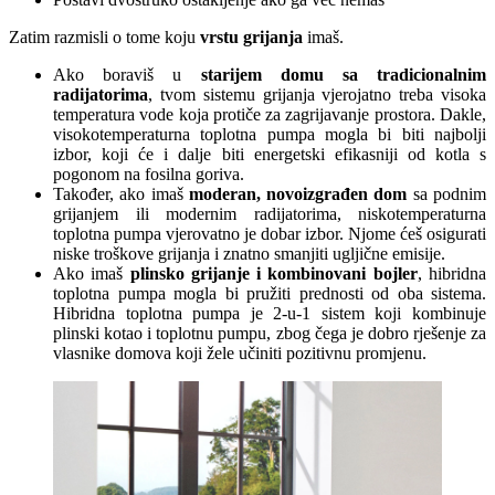
Zatim razmisli o tome koju
vrstu grijanja
imaš.
Ako boraviš u
starijem domu sa tradicionalnim
radijatorima
, tvom sistemu grijanja vjerojatno treba visoka
temperatura vode koja protiče za zagrijavanje prostora. Dakle,
visokotemperaturna toplotna pumpa mogla bi biti najbolji
izbor, koji će i dalje biti energetski efikasniji od kotla s
pogonom na fosilna goriva.
Također, ako imaš
moderan, novoizgrađen dom
sa podnim
grijanjem ili modernim radijatorima, niskotemperaturna
toplotna pumpa vjerovatno je dobar izbor. Njome ćeš osigurati
niske troškove grijanja i znatno smanjiti ugljične emisije.
Ako imaš
plinsko grijanje i kombinovani bojler
, hibridna
toplotna pumpa
mogla bi pružiti prednosti od oba sistema.
Hibridna toplotna pumpa je 2-u-1 sistem koji kombinuje
plinski kotao i toplotnu pumpu, zbog čega je dobro rješenje za
vlasnike domova koji žele učiniti pozitivnu promjenu.