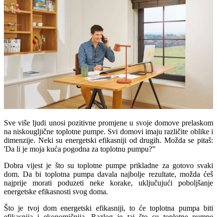
Sve više ljudi unosi pozitivne promjene u svoje domove prelaskom
na niskougljične toplotne pumpe. Svi domovi imaju različite oblike i
dimenzije. Neki su energetski efikasniji od drugih. Možda se pitaš:
'Da li je moja kuća pogodna za toplotnu pumpu?”
Dobra vijest je što su toplotne pumpe prikladne za gotovo svaki
dom. Da bi toplotna pumpa davala najbolje rezultate, možda ćeš
najprije morati poduzeti neke korake, uključujući poboljšanje
energetske efikasnosti svog doma.
Što je tvoj dom energetski efikasniji, to će toplotna pumpa biti
efikasnija i ekonomičnija. Razlog je taj što su toplotne pumpe