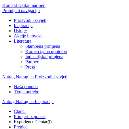
Kontakt Daikin partneri
Promijeni navigaciju
Proizvodi i savjeti
Inspiracija
Usluge
Akcije i novosti
Literatura
Stambena primjena
Komercijalna upotreba
Industrijska primjena
Partneri
Press
Natrag
Natrag na Proizvodi i savjeti
Naša ponuda
Tvoje potrebe
Natrag
Natrag na Inspiracija
Članci
Primjeri iz prakse
Experience Centar(i)
Pregled