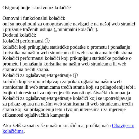
Osiguraj bolje iskustvo uz kolačiće
Osnovni i funkcionalni kolačići:
oni su neophodni za omogućavanje navigacije na našoj web stranici
i pružanje traženih usluga („minimalni kolačići”).
Dodatni kolačići:
Kolačići performansi
ⓘ
kolačići koji prikupljaju statističke podatke o prometu i ponašanju
korisnika na našim web stranicama ili web stranicama trećih strana.
Kolačići performansi
kolačići koji prikupljaju statističke podatke o
prometu i ponašanju korisnika na našim web stranicama ili web
stranicama trećih strana.
Kolačići za oglašavanje/targetiranje
ⓘ
kolačići koji se upotrebljavaju za prikaz oglasa na našim web
stranicama ili web stranicama trećih strana koji su prilagođeniji tebi i
tvojim interesima i za mjerenje efikasnosti oglašivačkih kampanja
Kolačići za oglašavanje/targetiranje
kolačići koji se upotrebljavaju
za prikaz oglasa na našim web stranicama ili web stranicama trećih
strana koji su prilagođeniji tebi i tvojim interesima i za mjerenje
efikasnosti oglašivačkih kampanja
Ako želiš saznati više o našim kolačićima, pročitaj našu
Obavijest o
kolačićima
.