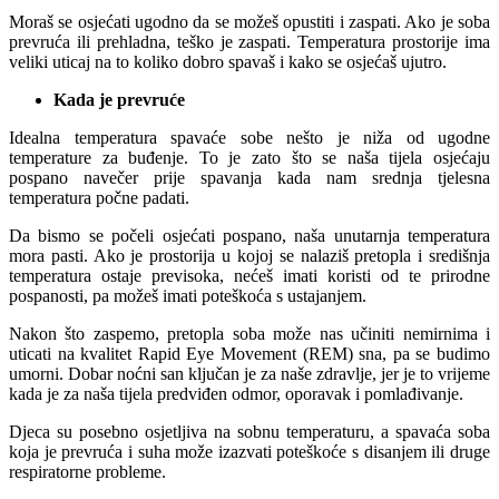
Moraš se osjećati ugodno da se možeš opustiti i zaspati. Ako je soba
prevruća ili prehladna, teško je zaspati. Temperatura prostorije ima
veliki uticaj na to koliko dobro spavaš i kako se osjećaš ujutro.
Kada je prevruće
Idealna temperatura spavaće sobe nešto je niža od ugodne
temperature za buđenje. To je zato što se naša tijela osjećaju
pospano navečer prije spavanja kada nam srednja tjelesna
temperatura počne padati.
Da bismo se počeli osjećati pospano, naša unutarnja temperatura
mora pasti. Ako je prostorija u kojoj se nalaziš pretopla i središnja
temperatura ostaje previsoka, nećeš imati koristi od te prirodne
pospanosti, pa možeš imati poteškoća s ustajanjem.
Nakon što zaspemo, pretopla soba može nas učiniti nemirnima i
uticati na kvalitet Rapid Eye Movement (REM) sna, pa se budimo
umorni. Dobar noćni san ključan je za naše zdravlje, jer je to vrijeme
kada je za naša tijela predviđen odmor, oporavak i pomlađivanje.
Djeca su posebno osjetljiva na sobnu temperaturu, a spavaća soba
koja je prevruća i suha može izazvati poteškoće s disanjem ili druge
respiratorne probleme.