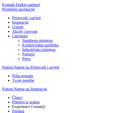
Kontakt Daikin partneri
Promijeni navigaciju
Proizvodi i savjeti
Inspiracija
Usluge
Akcije i novosti
Literatura
Stambena primjena
Komercijalna upotreba
Industrijska primjena
Partneri
Press
Natrag
Natrag na Proizvodi i savjeti
Naša ponuda
Tvoje potrebe
Natrag
Natrag na Inspiracija
Članci
Primjeri iz prakse
Experience Centar(i)
Pregled