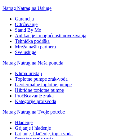
Natrag
Natrag na Usluge
Garancija
Održavanje
Stand By Me
Aplikacije i mogućnosti povezivanja
Tehnička podrška
Mreža naših partnera
Sve usluge
Natrag
Natrag na Naša ponuda
Klima-uređaji
Toplotne pumpe zrak-voda
Geotermalne toplotne pumpe
Hibridne toplotne pumpe
Pročišćavanje zraka
Kategorije proizvoda
Natrag
Natrag na Tvoje potrebe
Hlađenje
Grijanje i hlađenje
Grijanje, hlađenje, topla voda