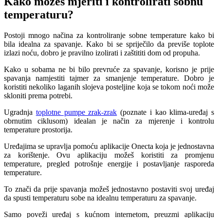
Kako možeš mjeriti i kontrolirati sobnu
temperaturu?
Postoji mnogo načina za kontroliranje sobne temperature kako bi
bila idealna za spavanje. Kako bi se spriječilo da previše toplote
izlazi noću, dobro je pravilno izolirati i zaštititi dom od propuha.
Kako u sobama ne bi bilo prevruće za spavanje, korisno je prije
spavanja namjestiti tajmer za smanjenje temperature. Dobro je
koristiti nekoliko laganih slojeva posteljine koja se tokom noći može
skloniti prema potrebi.
Ugradnja
toplotne pumpe zrak-zrak
(poznate i kao klima-uređaj s
obrnutim ciklusom) idealan je način za mjerenje i kontrolu
temperature prostorija.
Uređajima se upravlja pomoću aplikacije Onecta koja je jednostavna
za korištenje. Ovu aplikaciju možeš koristiti za promjenu
temperature, pregled potrošnje energije i postavljanje rasporeda
temperature.
To znači da prije spavanja možeš jednostavno postaviti svoj uređaj
da spusti temperaturu sobe na idealnu temperaturu za spavanje.
Samo poveži uređaj s kućnom internetom, preuzmi aplikaciju