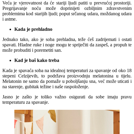
Veća je vjerovatnost da će stariji ljudi patiti u prevrućoj prostoriji.
Pregrijavanje noću može doprinijeti ozbiljnim zdravstvenim
problemima kod starijih ljudi; poput srčanog udara, moždanog udara
i astme.
Kada je prehladno
Jednako tako, ako je soba prehladna, teže ćeš zadrijemati i ostati
spavati. Hladne ruke i noge mogu te spriječiti da zaspeš, a propuh te
može probuditi i poremetiti san.
Kad je baš kako treba
Kada je spavaća soba na idealnoj temperaturi za spavanje od oko 18
stepeni Celzijevih, to podržava proizvodnju melatonina u tijelu.
Melatonin ne samo da pomaže u poboljšanju sna, već može uticati i
na starenje, gubitak težine i naše raspoloženje.
Jasno je zašto je toliko važno osigurati da sobe imaju pravu
temperaturu za spavanje.