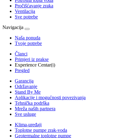
Potrošna topla voda
Pročišćavanje zraka
Ventilacija
Sve potrebe
Navigacija
Naša ponuda
Tvoje potrebe
Članci
Primjeri iz prakse
Experience Centar(i)
Pregled
Garancija
Održavanje
Stand By Me
Aplikacije i mogućnosti povezivanja
Tehnička podrška
Mreža naših partnera
Sve usluge
Klima-uređaji
Toplotne pumpe zrak-voda
Geotermalne toplotne pumpe