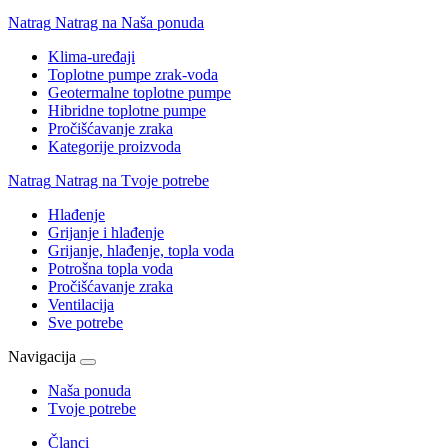
Natrag
Natrag na Naša ponuda
Klima-uređaji
Toplotne pumpe zrak-voda
Geotermalne toplotne pumpe
Hibridne toplotne pumpe
Pročišćavanje zraka
Kategorije proizvoda
Natrag
Natrag na Tvoje potrebe
Hlađenje
Grijanje i hlađenje
Grijanje, hlađenje, topla voda
Potrošna topla voda
Pročišćavanje zraka
Ventilacija
Sve potrebe
Navigacija
Naša ponuda
Tvoje potrebe
Članci