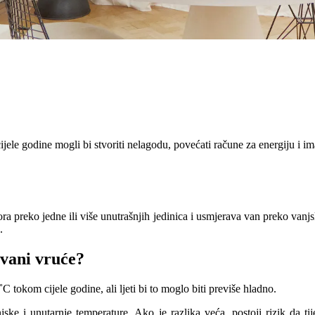
ele godine mogli bi stvoriti nelagodu, povećati račune za energiju i ima
ora preko jedne ili više unutrašnjih jedinica i usmjerava van preko vanjs
.
 vani vruće?
 tokom cijele godine, ali ljeti bi to moglo biti previše hladno.
ke i unutarnje temperature. Ako je razlika veća, postoji rizik da tij