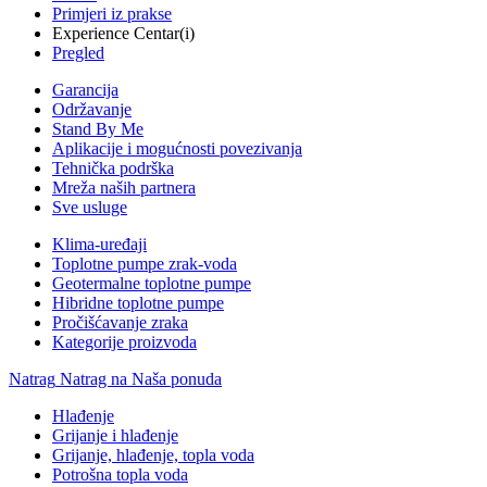
Primjeri iz prakse
Experience Centar(i)
Pregled
Garancija
Održavanje
Stand By Me
Aplikacije i mogućnosti povezivanja
Tehnička podrška
Mreža naših partnera
Sve usluge
Klima-uređaji
Toplotne pumpe zrak-voda
Geotermalne toplotne pumpe
Hibridne toplotne pumpe
Pročišćavanje zraka
Kategorije proizvoda
Natrag
Natrag na Naša ponuda
Hlađenje
Grijanje i hlađenje
Grijanje, hlađenje, topla voda
Potrošna topla voda