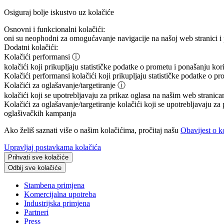
Osiguraj bolje iskustvo uz kolačiće
Osnovni i funkcionalni kolačići:
oni su neophodni za omogućavanje navigacije na našoj web stranici i 
Dodatni kolačići:
Kolačići performansi
ⓘ
kolačići koji prikupljaju statističke podatke o prometu i ponašanju ko
Kolačići performansi
kolačići koji prikupljaju statističke podatke o p
Kolačići za oglašavanje/targetiranje
ⓘ
kolačići koji se upotrebljavaju za prikaz oglasa na našim web stranicam
Kolačići za oglašavanje/targetiranje
kolačići koji se upotrebljavaju za 
oglašivačkih kampanja
Ako želiš saznati više o našim kolačićima, pročitaj našu
Obavijest o k
Upravljaj postavkama kolačića
Prihvati sve kolačiće
Odbij sve kolačiće
Stambena primjena
Komercijalna upotreba
Industrijska primjena
Partneri
Press