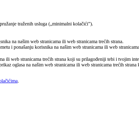
pružanje traženih usluga („minimalni kolačići”).
risnika na našim web stranicama ili web stranicama trećih strana.
rometu i ponašanju korisnika na našim web stranicama ili web stranicama 
a ili web stranicama trećih strana koji su prilagođeniji tebi i tvojim in
prikaz oglasa na našim web stranicama ili web stranicama trećih strana ko
olačićima
.