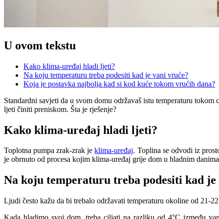
U ovom tekstu
Kako klima-uređaj hladi ljeti?
Na koju temperaturu treba podesiti kad je vani vruće?
Koja je postavka najbolja kad si kod kuće tokom vrućih dana?
Standardni savjeti da u svom domu održavaš istu temperaturu tokom cij
ljeti činiti preniskom. Šta je rješenje?
Kako klima-uređaj hladi ljeti?
Toplotna pumpa zrak-zrak je
klima-uređaj
. Toplina se odvodi iz prost
je obrnuto od procesa kojim klima-uređaj grije dom u hladnim danima
Na koju temperaturu treba podesiti kad je
Ljudi često kažu da bi trebalo održavati temperaturu okoline od 21-22˚C
Kada hladimo svoj dom, treba ciljati na razliku od 4°C između vanjs