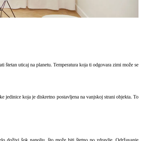
ti štetan uticaj na planetu. Temperatura koja ti odgovara zimi može se
ke jedinice koja je diskretno postavljena na vanjskoj strani objekta. To
elo doživi šok napolju, što može biti štetno po zdravlje. Održavanje