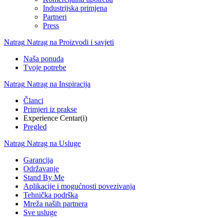
Industrijska primjena
Partneri
Press
Natrag
Natrag na Proizvodi i savjeti
Naša ponuda
Tvoje potrebe
Natrag
Natrag na Inspiracija
Članci
Primjeri iz prakse
Experience Centar(i)
Pregled
Natrag
Natrag na Usluge
Garancija
Održavanje
Stand By Me
Aplikacije i mogućnosti povezivanja
Tehnička podrška
Mreža naših partnera
Sve usluge