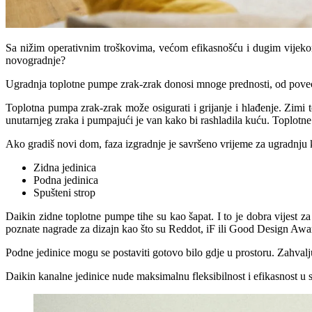
Sa nižim operativnim troškovima, većom efikasnošću i dugim vijekom t
novogradnje?
Ugradnja toplotne pumpe zrak-zrak donosi mnoge prednosti, od povećane
Toplotna pumpa zrak-zrak može osigurati i grijanje i hlađenje. Zimi t
unutarnjeg zraka i pumpajući je van kako bi rashladila kuću. Toplotn
Ako gradiš novi dom, faza izgradnje je savršeno vrijeme za ugradnju 
Zidna jedinica
Podna jedinica
Spušteni strop
Daikin zidne toplotne pumpe tihe su kao šapat. I to je dobra vijest za
poznate nagrade za dizajn kao što su Reddot, iF ili Good Design Awa
Podne jedinice mogu se postaviti gotovo bilo gdje u prostoru. Zahvalju
Daikin kanalne jedinice nude maksimalnu fleksibilnost i efikasnost u 