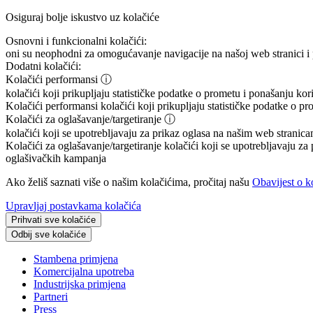
Osiguraj bolje iskustvo uz kolačiće
Osnovni i funkcionalni kolačići:
oni su neophodni za omogućavanje navigacije na našoj web stranici i 
Dodatni kolačići:
Kolačići performansi
ⓘ
kolačići koji prikupljaju statističke podatke o prometu i ponašanju ko
Kolačići performansi
kolačići koji prikupljaju statističke podatke o p
Kolačići za oglašavanje/targetiranje
ⓘ
kolačići koji se upotrebljavaju za prikaz oglasa na našim web stranicam
Kolačići za oglašavanje/targetiranje
kolačići koji se upotrebljavaju za 
oglašivačkih kampanja
Ako želiš saznati više o našim kolačićima, pročitaj našu
Obavijest o k
Upravljaj postavkama kolačića
Prihvati sve kolačiće
Odbij sve kolačiće
Stambena primjena
Komercijalna upotreba
Industrijska primjena
Partneri
Press