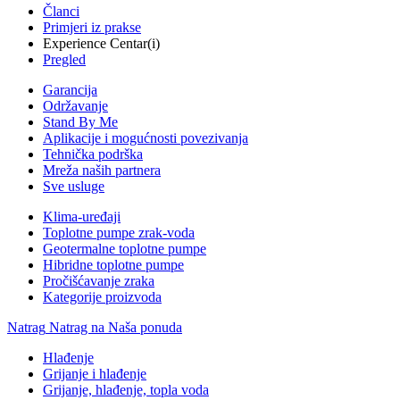
Članci
Primjeri iz prakse
Experience Centar(i)
Pregled
Garancija
Održavanje
Stand By Me
Aplikacije i mogućnosti povezivanja
Tehnička podrška
Mreža naših partnera
Sve usluge
Klima-uređaji
Toplotne pumpe zrak-voda
Geotermalne toplotne pumpe
Hibridne toplotne pumpe
Pročišćavanje zraka
Kategorije proizvoda
Natrag
Natrag na Naša ponuda
Hlađenje
Grijanje i hlađenje
Grijanje, hlađenje, topla voda