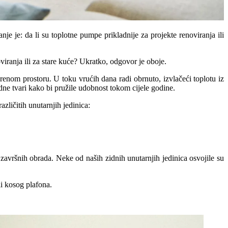
e je: da li su toplotne pumpe prikladnije za projekte renoviranja ili
iranja ili za stare kuće? Ukratko, odgovor je oboje.
orenom prostoru. U toku vrućih dana radi obrnuto, izvlačeći toplotu iz
ne tvari kako bi pružile udobnost tokom cijele godine.
ličitih unutarnjih jedinica:
i završnih obrada. Neke od naših zidnih unutarnjih jedinica osvojile su
li kosog plafona.