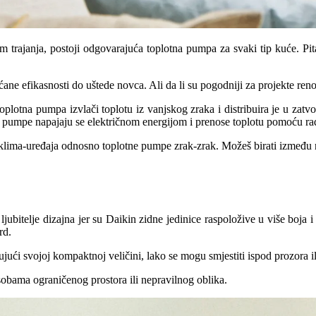
rajanja, postoji odgovarajuća toplotna pumpa za svaki tip kuće. Pitanj
 efikasnosti do uštede novca. Ali da li su pogodniji za projekte renov
oplotna pumpa izvlači toplotu iz vanjskog zraka i distribuira je u zatv
e pumpe napajaju se električnom energijom i prenose toplotu pomoću rad
klima-uređaja odnosno toplotne pumpe zrak-zrak. Možeš birati između raz
 ljubitelje dizajna jer su Daikin zidne jedinice raspoložive u više boja 
rd.
jući svojoj kompaktnoj veličini, lako se mogu smjestiti ispod prozora i
sobama ograničenog prostora ili nepravilnog oblika.