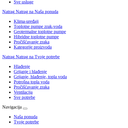
Sve usluge
Natrag
Natrag na Naša ponuda
Klima-uređaji
Toplotne pumpe zrak-voda
Geotermalne toplotne pumpe
Hibridne toplotne pumpe
Pročišćavanje zraka
Kategorije proizvoda
Natrag
Natrag na Tvoje potrebe
Hlađenje
Grijanje i hlađenje
Grijanje, hlađenje, topla voda
Potrošna topla voda
Pročišćavanje zraka
Ventilacija
Sve potrebe
Navigacija
Naša ponuda
Tvoje potrebe