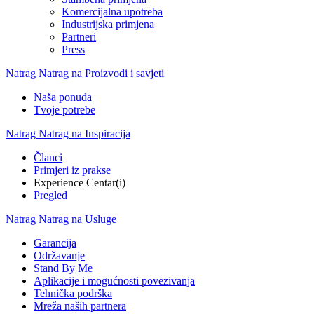
Komercijalna upotreba
Industrijska primjena
Partneri
Press
Natrag
Natrag na Proizvodi i savjeti
Naša ponuda
Tvoje potrebe
Natrag
Natrag na Inspiracija
Članci
Primjeri iz prakse
Experience Centar(i)
Pregled
Natrag
Natrag na Usluge
Garancija
Održavanje
Stand By Me
Aplikacije i mogućnosti povezivanja
Tehnička podrška
Mreža naših partnera