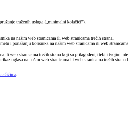
pružanje traženih usluga („minimalni kolačići”).
risnika na našim web stranicama ili web stranicama trećih strana.
rometu i ponašanju korisnika na našim web stranicama ili web stranicama 
a ili web stranicama trećih strana koji su prilagođeniji tebi i tvojim in
prikaz oglasa na našim web stranicama ili web stranicama trećih strana ko
olačićima
.