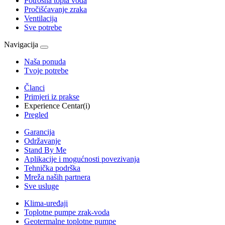
Potrošna topla voda
Pročišćavanje zraka
Ventilacija
Sve potrebe
Navigacija
Naša ponuda
Tvoje potrebe
Članci
Primjeri iz prakse
Experience Centar(i)
Pregled
Garancija
Održavanje
Stand By Me
Aplikacije i mogućnosti povezivanja
Tehnička podrška
Mreža naših partnera
Sve usluge
Klima-uređaji
Toplotne pumpe zrak-voda
Geotermalne toplotne pumpe