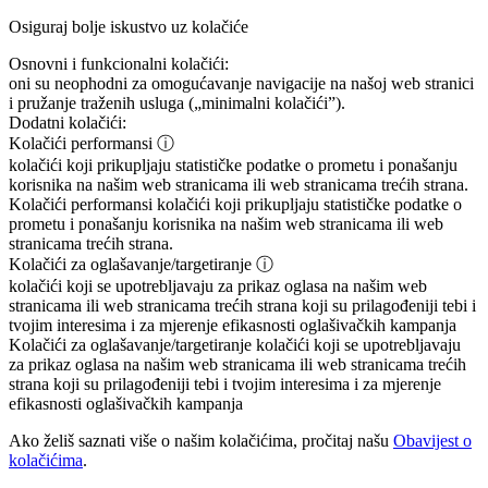
Osiguraj bolje iskustvo uz kolačiće
Osnovni i funkcionalni kolačići:
oni su neophodni za omogućavanje navigacije na našoj web stranici
i pružanje traženih usluga („minimalni kolačići”).
Dodatni kolačići:
Kolačići performansi
ⓘ
kolačići koji prikupljaju statističke podatke o prometu i ponašanju
korisnika na našim web stranicama ili web stranicama trećih strana.
Kolačići performansi
kolačići koji prikupljaju statističke podatke o
prometu i ponašanju korisnika na našim web stranicama ili web
stranicama trećih strana.
Kolačići za oglašavanje/targetiranje
ⓘ
kolačići koji se upotrebljavaju za prikaz oglasa na našim web
stranicama ili web stranicama trećih strana koji su prilagođeniji tebi i
tvojim interesima i za mjerenje efikasnosti oglašivačkih kampanja
Kolačići za oglašavanje/targetiranje
kolačići koji se upotrebljavaju
za prikaz oglasa na našim web stranicama ili web stranicama trećih
strana koji su prilagođeniji tebi i tvojim interesima i za mjerenje
efikasnosti oglašivačkih kampanja
Ako želiš saznati više o našim kolačićima, pročitaj našu
Obavijest o
kolačićima
.