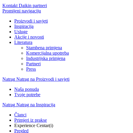
Kontakt Daikin partneri
Promijeni navigaciju
Proizvodi i savjeti
Inspiracija
Usluge
Akcije i novosti
Literatura
Stambena primjena
Komercijalna upotreba
Industrijska primjena
Partneri
Press
Natrag
Natrag na Proizvodi i savjeti
Naša ponuda
Tvoje potrebe
Natrag
Natrag na Inspiracija
Članci
Primjeri iz prakse
Experience Centar(i)
Pregled