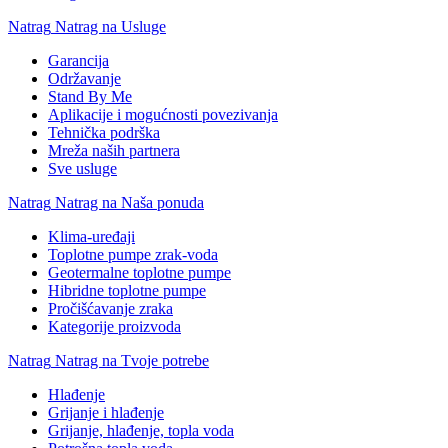
Natrag
Natrag na Usluge
Garancija
Održavanje
Stand By Me
Aplikacije i mogućnosti povezivanja
Tehnička podrška
Mreža naših partnera
Sve usluge
Natrag
Natrag na Naša ponuda
Klima-uređaji
Toplotne pumpe zrak-voda
Geotermalne toplotne pumpe
Hibridne toplotne pumpe
Pročišćavanje zraka
Kategorije proizvoda
Natrag
Natrag na Tvoje potrebe
Hlađenje
Grijanje i hlađenje
Grijanje, hlađenje, topla voda