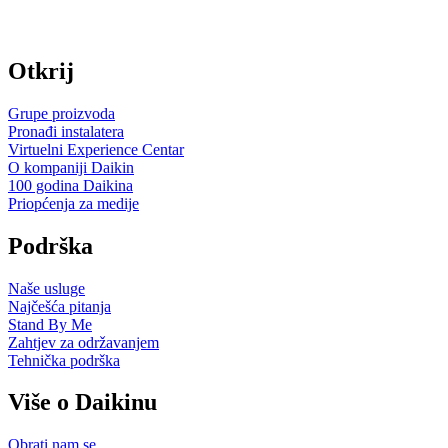
Otkrij
Grupe proizvoda
Pronađi instalatera
Virtuelni Experience Centar
O kompaniji Daikin
100 godina Daikina
Priopćenja za medije
Podrška
Naše usluge
Najčešća pitanja
Stand By Me
Zahtjev za održavanjem
Tehnička podrška
Više o Daikinu
Obrati nam se