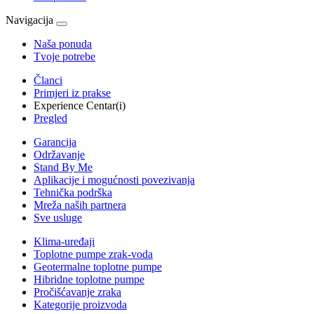
Navigacija
Naša ponuda
Tvoje potrebe
Članci
Primjeri iz prakse
Experience Centar(i)
Pregled
Garancija
Održavanje
Stand By Me
Aplikacije i mogućnosti povezivanja
Tehnička podrška
Mreža naših partnera
Sve usluge
Klima-uređaji
Toplotne pumpe zrak-voda
Geotermalne toplotne pumpe
Hibridne toplotne pumpe
Pročišćavanje zraka
Kategorije proizvoda