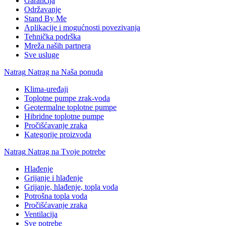
Garancija
Održavanje
Stand By Me
Aplikacije i mogućnosti povezivanja
Tehnička podrška
Mreža naših partnera
Sve usluge
Natrag
Natrag na Naša ponuda
Klima-uređaji
Toplotne pumpe zrak-voda
Geotermalne toplotne pumpe
Hibridne toplotne pumpe
Pročišćavanje zraka
Kategorije proizvoda
Natrag
Natrag na Tvoje potrebe
Hlađenje
Grijanje i hlađenje
Grijanje, hlađenje, topla voda
Potrošna topla voda
Pročišćavanje zraka
Ventilacija
Sve potrebe