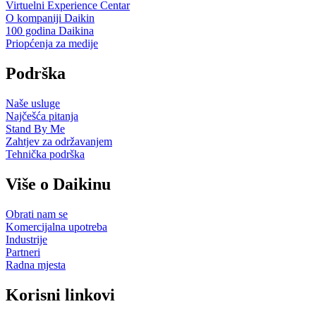
Virtuelni Experience Centar
O kompaniji Daikin
100 godina Daikina
Priopćenja za medije
Podrška
Naše usluge
Najčešća pitanja
Stand By Me
Zahtjev za održavanjem
Tehnička podrška
Više o Daikinu
Obrati nam se
Komercijalna upotreba
Industrije
Partneri
Radna mjesta
Korisni linkovi