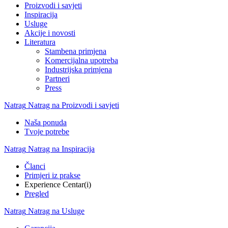
Proizvodi i savjeti
Inspiracija
Usluge
Akcije i novosti
Literatura
Stambena primjena
Komercijalna upotreba
Industrijska primjena
Partneri
Press
Natrag
Natrag na Proizvodi i savjeti
Naša ponuda
Tvoje potrebe
Natrag
Natrag na Inspiracija
Članci
Primjeri iz prakse
Experience Centar(i)
Pregled
Natrag
Natrag na Usluge