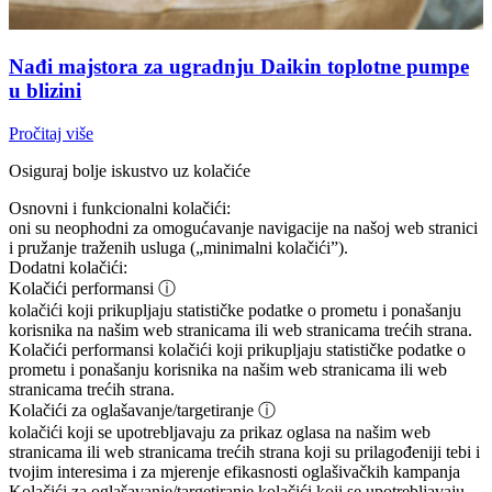
Nađi majstora za ugradnju Daikin toplotne pumpe
u blizini
Pročitaj više
Osiguraj bolje iskustvo uz kolačiće
Osnovni i funkcionalni kolačići:
oni su neophodni za omogućavanje navigacije na našoj web stranici
i pružanje traženih usluga („minimalni kolačići”).
Dodatni kolačići:
Kolačići performansi
ⓘ
kolačići koji prikupljaju statističke podatke o prometu i ponašanju
korisnika na našim web stranicama ili web stranicama trećih strana.
Kolačići performansi
kolačići koji prikupljaju statističke podatke o
prometu i ponašanju korisnika na našim web stranicama ili web
stranicama trećih strana.
Kolačići za oglašavanje/targetiranje
ⓘ
kolačići koji se upotrebljavaju za prikaz oglasa na našim web
stranicama ili web stranicama trećih strana koji su prilagođeniji tebi i
tvojim interesima i za mjerenje efikasnosti oglašivačkih kampanja
Kolačići za oglašavanje/targetiranje
kolačići koji se upotrebljavaju