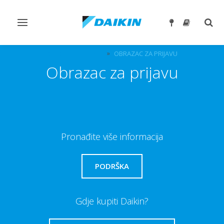
Toggle
Togg
navigation
sear
KARIJERA U DAIKINU
OBRAZAC ZA PRIJAVU
Obrazac za prijavu
Pronađite više informacija
PODRŠKA
Gdje kupiti Daikin?