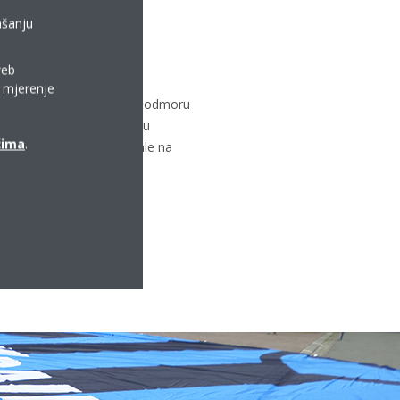
ašanju
roslavi
web
a mjerenje
a vi odaberite želite li u odmoru
ete toplo vrijeme provesti u
ćima
.
 godišnje zabave i festivale na
e glazbe, hrane i igara.