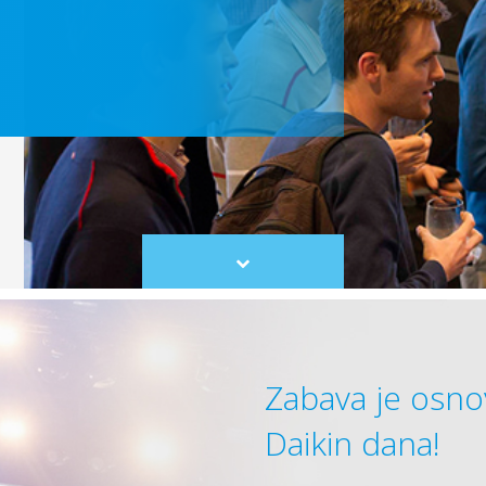
Scroll
to
content
Zabava je osno
Daikin dana!