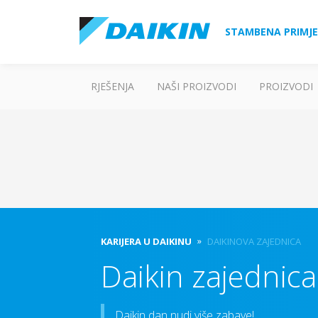
STAMBENA PRIMJ
RJEŠENJA
NAŠI PROIZVODI
PROIZVODI
KARIJERA U DAIKINU
DAIKINOVA ZAJEDNICA
Daikin zajednica
Daikin dan nudi više zabave!