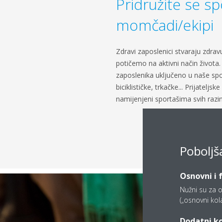
Pridružite se sp
momčadi/ekipi
Zdravi zaposlenici stvaraju zdrav
potičemo na aktivni način života.
zaposlenika uključeno u naše sp
biciklističke, trkačke... Prijateljs
namijenjeni sportašima svih razina
Poboljš
Osnovni i 
Nužni su za o
(„osnovni kolač
Dodatni ko