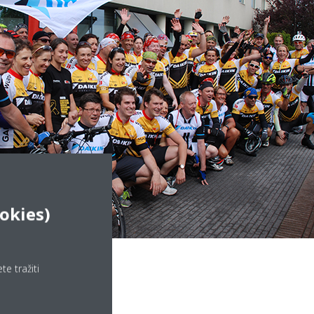
okies)
e tražiti