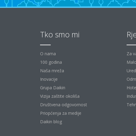
Tko smo mi
Rj
O nama
Za v
100 godina
Malo
Naša mreža
Uredi
Inovacije
Odm
Grupa Daikin
Hote
Vizija zaštite okoliša
Indu
Društvena odgovornost
Tehn
Priopćenja za medije
Daikin blog