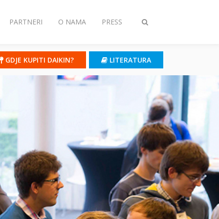
PARTNERI
O NAMA
PRESS
Toggle
search
GDJE KUPITI DAIKIN?
LITERATURA