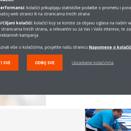
performansi:
kolačići prikupljaju statističke podatke o prometu i pon
našoj web stranici ili na stranicama trećih strana
Pridružite se p
Ciljani kolačići:
kolačići koji se koriste za objavu oglasa na našim 
i stranicama trećih strana, a relevantni su za Vas i Vaše interese, te z
Pozivamo vas na našu proslavu, 
i reklamnih kampanja
uživati s članovima obitelji ili ć
znali više o kolačićima, posjetite našu stranicu
Napomene o kolači
društvu prijatelja! Organiziramo
kojima ćete pronaći mnogo dobr
I SVE
ODBIJ SVE
Upravljanje kolačićima