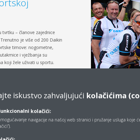
ortskoj
u tvrtku – članove zajednice
 Trenutno je više od 200 Daikin
ortske timove: nogometne,
ke utakmice i vježbanja su
 koji žele uživati u sportu.
ajte iskustvo zahvaljujući
kolačićima (co
funkcionalni kolačići:
mogućavanje navigacije na našoj web stranici i pružanje usluga koje ćet
ići”).
lačići: