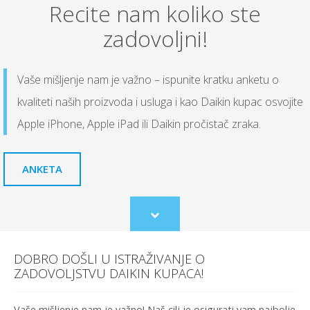
Recite nam koliko ste
zadovoljni!
Vaše mišljenje nam je važno – ispunite kratku anketu o
kvaliteti naših proizvoda i usluga i kao Daikin kupac osvojite
Apple iPhone, Apple iPad ili Daikin pročistač zraka.
ANKETA
Scroll
to
content
DOBRO DOŠLI U ISTRAŽIVANJE O
ZADOVOLJSTVU DAIKIN KUPACA!
Vaše mišljenje nam je važno! Naš cilj je osigurati vam najbolje