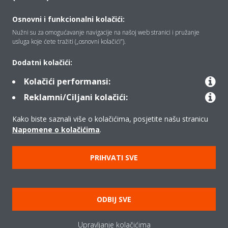
Osnovni i funkcionalni kolačići:
Tko smo mi
Nužni su za omogućavanje navigacije na našoj web stranici i pružanje
usluga koje ćete tražiti („osnovni kolačići”).
Rješenja
Dodatni kolačići:
Kolačići performansi:
Reklamni/Ciljani kolačići:
Kontakt
Kako biste saznali više o kolačićima, posjetite našu stranicu
Napomene o kolačićima
.
Proizvodi
PRIHVATI SVE
Copyright © Daikin
Pravna napomena
Obavijest o kolačićima
ODBIJ SVE
Pravilnik o zaštiti privatnosti podataka
Poslovna etika
Upravljanje kolačićima
Opći uvjeti prodaje
Data Act