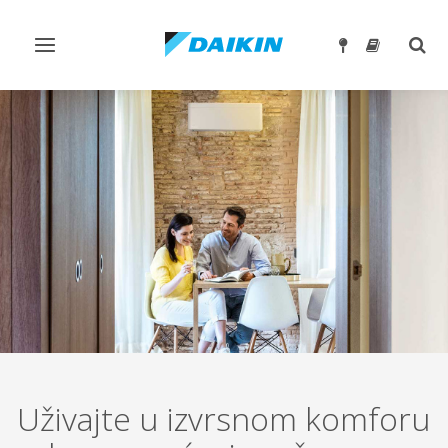
Toggle
Togg
navigation
sear
Uživajte u izvrsnom komforu