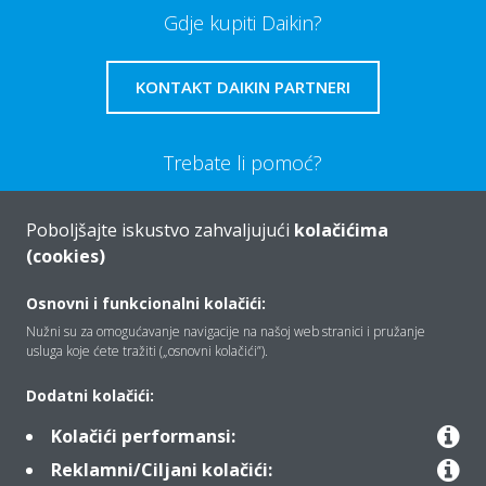
Gdje kupiti Daikin?
KONTAKT DAIKIN PARTNERI
Trebate li pomoć?
OBRATITE NAM SE
Poboljšajte iskustvo zahvaljujući
kolačićima
(cookies)
Osnovni i funkcionalni kolačići:
Nužni su za omogućavanje navigacije na našoj web stranici i pružanje
usluga koje ćete tražiti („osnovni kolačići”).
Tko smo mi
Dodatni kolačići:
Kolačići performansi:
Rješenja
Reklamni/Ciljani kolačići: