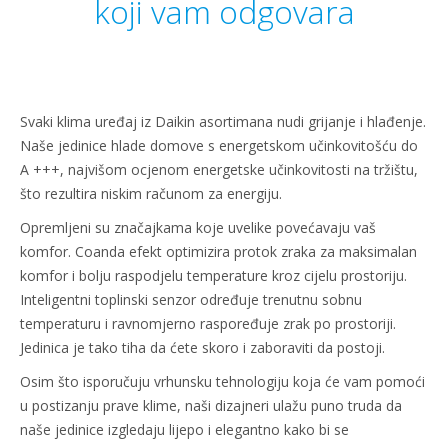
koji vam odgovara
Svaki klima uređaj iz Daikin asortimana nudi grijanje i hlađenje.
Naše jedinice hlade domove s energetskom učinkovitošću do
A +++, najvišom ocjenom energetske učinkovitosti na tržištu,
što rezultira niskim računom za energiju.
Opremljeni su značajkama koje uvelike povećavaju vaš
komfor. Coanda efekt optimizira protok zraka za maksimalan
komfor i bolju raspodjelu temperature kroz cijelu prostoriju.
Inteligentni toplinski senzor određuje trenutnu sobnu
temperaturu i ravnomjerno raspoređuje zrak po prostoriji.
Jedinica je tako tiha da ćete skoro i zaboraviti da postoji.
Osim što isporučuju vrhunsku tehnologiju koja će vam pomoći
u postizanju prave klime, naši dizajneri ulažu puno truda da
naše jedinice izgledaju lijepo i elegantno kako bi se