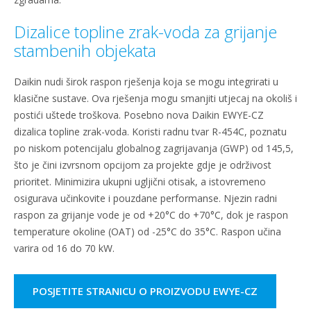
Dizalice topline zrak-voda za grijanje
stambenih objekata
Daikin nudi širok raspon rješenja koja se mogu integrirati u
klasične sustave. Ova rješenja mogu smanjiti utjecaj na okoliš i
postići uštede troškova. Posebno nova Daikin EWYE-CZ
dizalica topline zrak-voda. Koristi radnu tvar R-454C, poznatu
po niskom potencijalu globalnog zagrijavanja (GWP) od 145,5,
što je čini izvrsnom opcijom za projekte gdje je održivost
prioritet. Minimizira ukupni ugljični otisak, a istovremeno
osigurava učinkovite i pouzdane performanse. Njezin radni
raspon za grijanje vode je od +20°C do +70°C, dok je raspon
temperature okoline (OAT) od -25°C do 35°C. Raspon učina
varira od 16 do 70 kW.
POSJETITE STRANICU O PROIZVODU EWYE-CZ