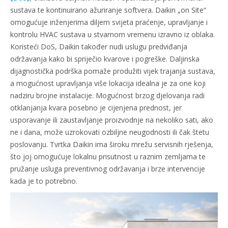
sustava te kontinuirano ažuriranje softvera. Daikin „on Site“
omogućuje inženjerima diljem svijeta praćenje, upravljanje i
kontrolu HVAC sustava u stvarnom vremenu izravno iz oblaka.
Koristeći DoS, Daikin također nudi uslugu predviđanja
održavanja kako bi spriječio kvarove i pogreške. Daljinska
dijagnostička podrška pomaže produžiti vijek trajanja sustava,
a mogućnost upravljanja više lokacija idealna je za one koji
nadziru brojne instalacije. Mogućnost brzog djelovanja radi
otklanjanja kvara posebno je cijenjena prednost, jer
usporavanje ili zaustavljanje proizvodnje na nekoliko sati, ako
ne i dana, može uzrokovati ozbiljne neugodnosti ili čak štetu
poslovanju. Tvrtka Daikin ima široku mrežu servisnih rješenja,
što joj omogućuje lokalnu prisutnost u raznim zemljama te
pružanje usluga preventivnog održavanja i brze intervencije
kada je to potrebno.