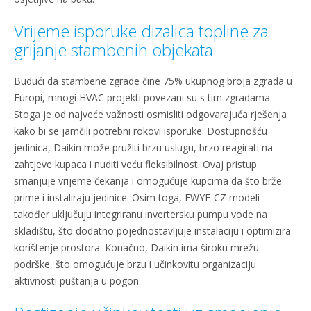
Vrijeme isporuke dizalica topline za
grijanje stambenih objekata
Budući da stambene zgrade čine 75% ukupnog broja zgrada u
Europi, mnogi HVAC projekti povezani su s tim zgradama.
Stoga je od najveće važnosti osmisliti odgovarajuća rješenja
kako bi se jamčili potrebni rokovi isporuke. Dostupnošću
jedinica, Daikin može pružiti brzu uslugu, brzo reagirati na
zahtjeve kupaca i nuditi veću fleksibilnost. Ovaj pristup
smanjuje vrijeme čekanja i omogućuje kupcima da što brže
prime i instaliraju jedinice. Osim toga, EWYE-CZ modeli
također uključuju integriranu invertersku pumpu vode na
skladištu, što dodatno pojednostavljuje instalaciju i optimizira
korištenje prostora. Konačno, Daikin ima široku mrežu
podrške, što omogućuje brzu i učinkovitu organizaciju
aktivnosti puštanja u pogon.