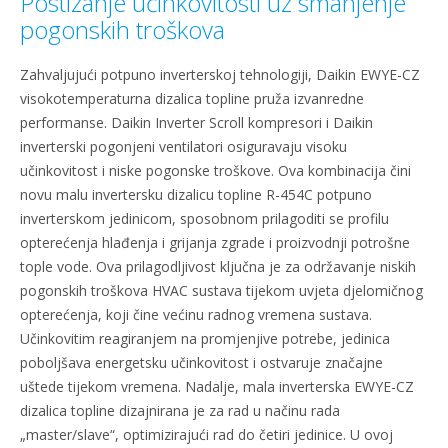
Postizanje učinkovitosti uz smanjenje
pogonskih troškova
Zahvaljujući potpuno inverterskoj tehnologiji, Daikin EWYE-CZ
visokotemperaturna dizalica topline pruža izvanredne
performanse. Daikin Inverter Scroll kompresori i Daikin
inverterski pogonjeni ventilatori osiguravaju visoku
učinkovitost i niske pogonske troškove. Ova kombinacija čini
novu malu invertersku dizalicu topline R-454C potpuno
inverterskom jedinicom, sposobnom prilagoditi se profilu
opterećenja hlađenja i grijanja zgrade i proizvodnji potrošne
tople vode. Ova prilagodljivost ključna je za održavanje niskih
pogonskih troškova HVAC sustava tijekom uvjeta djelomičnog
opterećenja, koji čine većinu radnog vremena sustava.
Učinkovitim reagiranjem na promjenjive potrebe, jedinica
poboljšava energetsku učinkovitost i ostvaruje značajne
uštede tijekom vremena. Nadalje, mala inverterska EWYE-CZ
dizalica topline dizajnirana je za rad u načinu rada
„master/slave“, optimizirajući rad do četiri jedinice. U ovoj