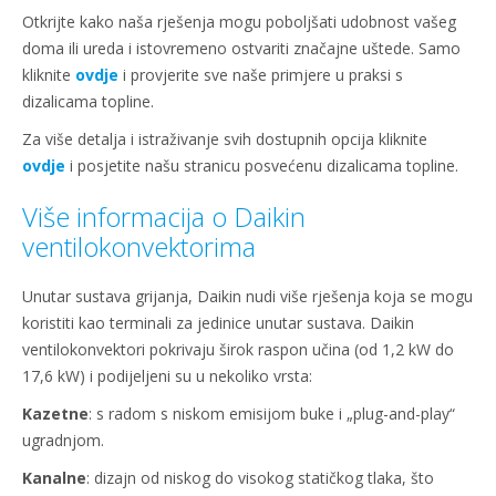
Otkrijte kako naša rješenja mogu poboljšati udobnost vašeg
doma ili ureda i istovremeno ostvariti značajne uštede. Samo
kliknite
ovdje
i provjerite sve naše primjere u praksi s
dizalicama topline.
Za više detalja i istraživanje svih dostupnih opcija kliknite
ovdje
i posjetite našu stranicu posvećenu dizalicama topline.
Više informacija o Daikin
ventilokonvektorima
Unutar sustava grijanja, Daikin nudi više rješenja koja se mogu
koristiti kao terminali za jedinice unutar sustava. Daikin
ventilokonvektori pokrivaju širok raspon učina (od 1,2 kW do
17,6 kW) i podijeljeni su u nekoliko vrsta:
Kazetne
: s radom s niskom emisijom buke i „plug-and-play“
ugradnjom.
Kanalne
: dizajn od niskog do visokog statičkog tlaka, što