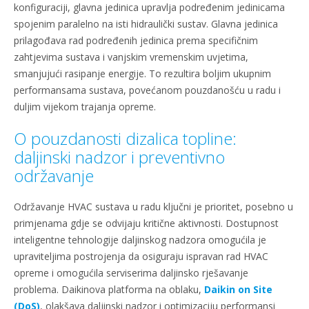
konfiguraciji, glavna jedinica upravlja podređenim jedinicama
spojenim paralelno na isti hidraulički sustav. Glavna jedinica
prilagođava rad podređenih jedinica prema specifičnim
zahtjevima sustava i vanjskim vremenskim uvjetima,
smanjujući rasipanje energije. To rezultira boljim ukupnim
performansama sustava, povećanom pouzdanošću u radu i
duljim vijekom trajanja opreme.
O pouzdanosti dizalica topline:
daljinski nadzor i preventivno
održavanje
Održavanje HVAC sustava u radu ključni je prioritet, posebno u
primjenama gdje se odvijaju kritične aktivnosti. Dostupnost
inteligentne tehnologije daljinskog nadzora omogućila je
upraviteljima postrojenja da osiguraju ispravan rad HVAC
opreme i omogućila serviserima daljinsko rješavanje
problema. Daikinova platforma na oblaku,
Daikin on Site
(DoS)
, olakšava daljinski nadzor i optimizaciju performansi