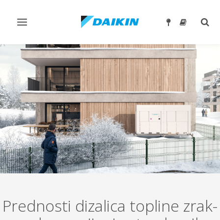
Toggle
Togg
navigation
sear
Prednosti dizalica topline zrak-