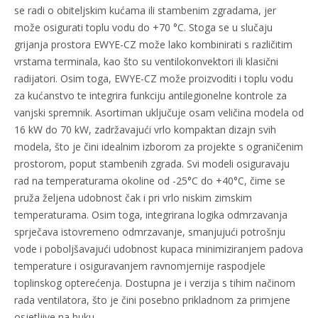
se radi o obiteljskim kućama ili stambenim zgradama, jer
može osigurati toplu vodu do +70 °C. Stoga se u slučaju
grijanja prostora EWYE-CZ može lako kombinirati s različitim
vrstama terminala, kao što su ventilokonvektori ili klasični
radijatori. Osim toga, EWYE-CZ može proizvoditi i toplu vodu
za kućanstvo te integrira funkciju antilegionelne kontrole za
vanjski spremnik. Asortiman uključuje osam veličina modela od
16 kW do 70 kW, zadržavajući vrlo kompaktan dizajn svih
modela, što je čini idealnim izborom za projekte s ograničenim
prostorom, poput stambenih zgrada. Svi modeli osiguravaju
rad na temperaturama okoline od -25°C do +40°C, čime se
pruža željena udobnost čak i pri vrlo niskim zimskim
temperaturama. Osim toga, integrirana logika odmrzavanja
sprječava istovremeno odmrzavanje, smanjujući potrošnju
vode i poboljšavajući udobnost kupaca minimiziranjem padova
temperature i osiguravanjem ravnomjernije raspodjele
toplinskog opterećenja. Dostupna je i verzija s tihim načinom
rada ventilatora, što je čini posebno prikladnom za primjene
osjetljive na buku.