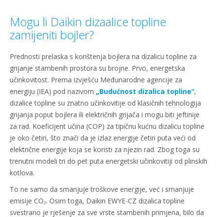
Mogu li Daikin dizaalice topline
zamijeniti bojler?
Prednosti prelaska s korištenja bojlera na dizalicu topline za
grijanje stambenih prostora su brojne. Prvo, energetska
učinkovitost. Prema izvješću Međunarodne agencije za
energiju (IEA) pod nazivom
„Budućnost dizalica topline“
,
dizalice topline su znatno učinkovitije od klasičnih tehnologija
grijanja poput bojlera ili električnih grijača i mogu biti jeftinije
za rad. Koeficijent učina (COP) za tipičnu kućnu dizalicu topline
je oko četiri, što znači da je izlaz energije četiri puta veći od
električne energije koja se koristi za njezin rad. Zbog toga su
trenutni modeli tri do pet puta energetski učinkovitiji od plinskih
kotlova.
To ne samo da smanjuje troškove energije, već i smanjuje
emisije CO₂. Osim toga, Daikin EWYE-CZ dizalica topline
svestrano je rješenje za sve vrste stambenih primjena, bilo da