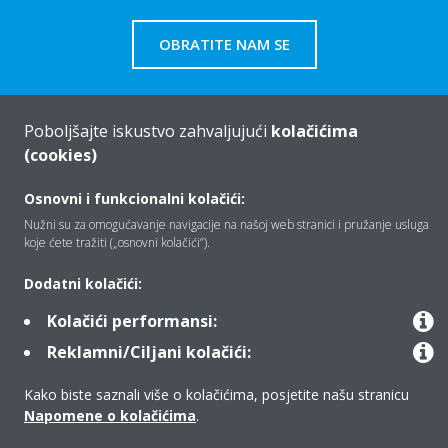
OBRATITE NAM SE
Poboljšajte iskustvo zahvaljujući
kolačićima
(cookies)
Tko smo mi
Osnovni i funkcionalni kolačići:
Nužni su za omogućavanje navigacije na našoj web stranici i pružanje usluga
Rješenja
koje ćete tražiti („osnovni kolačići”).
Dodatni kolačići:
Kontakt
Kolačići performansi:
Reklamni/Ciljani kolačići:
Proizvodi
Kako biste saznali više o kolačićima, posjetite našu stranicu
Napomene o kolačićima
.