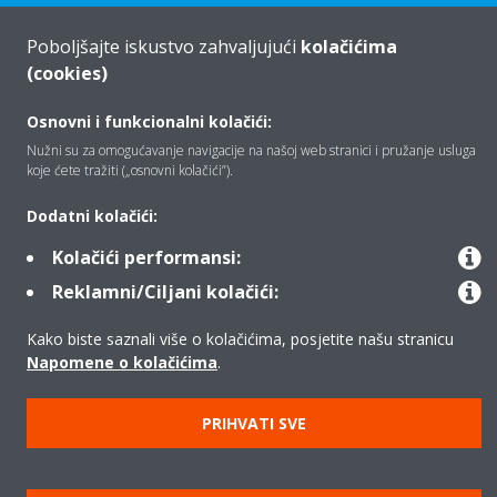
Poboljšajte iskustvo zahvaljujući
kolačićima
(cookies)
Tko smo mi
Osnovni i funkcionalni kolačići:
Nužni su za omogućavanje navigacije na našoj web stranici i pružanje usluga
Rješenja
koje ćete tražiti („osnovni kolačići”).
Dodatni kolačići:
Kontakt
Kolačići performansi:
Reklamni/Ciljani kolačići:
Proizvodi
Kako biste saznali više o kolačićima, posjetite našu stranicu
Napomene o kolačićima
.
Copyright © Daikin
PRIHVATI SVE
Pravna napomena
Obavijest o kolačićima
Pravilnik o zaštiti privatnosti podataka
Poslovna etika