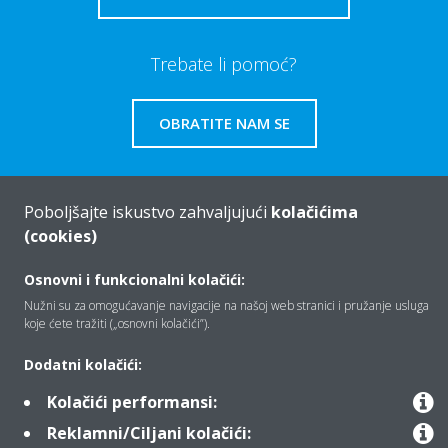
Trebate li pomoć?
OBRATITE NAM SE
Poboljšajte iskustvo zahvaljujući
kolačićima
(cookies)
Tko smo mi
Osnovni i funkcionalni kolačići:
Nužni su za omogućavanje navigacije na našoj web stranici i pružanje usluga
Rješenja
koje ćete tražiti („osnovni kolačići”).
Dodatni kolačići:
Kontakt
Kolačići performansi:
Reklamni/Ciljani kolačići: