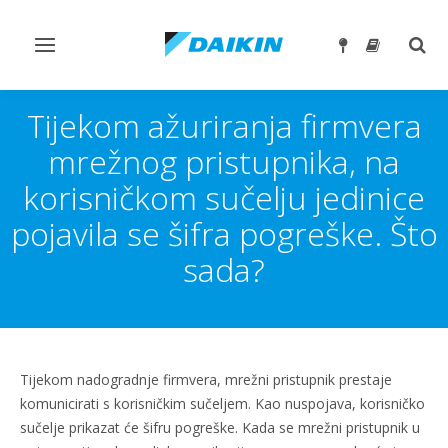
Toggle
Togg
navigation
sear
Tijekom ažuriranja firmvera
mrežnog pristupnika, na
korisničkom sučelju jedinice
pojavila se šifra pogreške. Što
sada?
Tijekom nadogradnje firmvera, mrežni pristupnik prestaje
komunicirati s korisničkim sučeljem. Kao nuspojava, korisničko
sučelje prikazat će šifru pogreške. Kada se mrežni pristupnik u