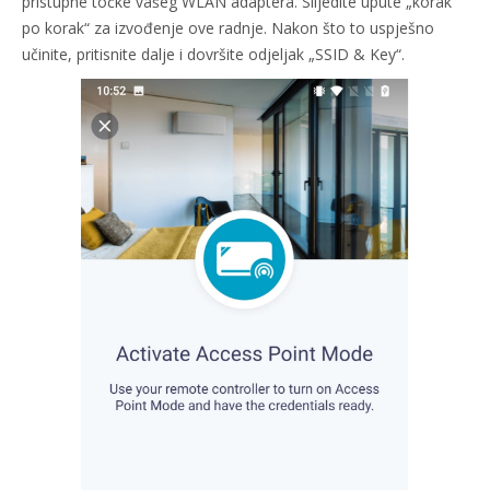
pristupne točke vašeg WLAN adaptera. Slijedite upute „korak
po korak“ za izvođenje ove radnje. Nakon što to uspješno
učinite, pritisnite dalje i dovršite odjeljak „SSID & Key“.