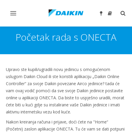
Toggle
Togg
navigation
sear
Početak rada s ONECTA
Upravo ste kupili/ugradili novu jedinicu s omogućenom
uslugom Daikin Cloud ili ste koristili aplikaciju „Daikin Online
Controller“ za svoje Daikin povezane Airco jedinice? tada će
vam ovaj vodič pomoći da sve svoje Daikin jedinice postavite
online u aplikaciji ONECTA. Da biste to uspješno uradili, morat
ćete biti u kući gdje su instalirane vaše Daikin jedinice i imati
aktivnu internetsku vezu kod kuće.
Nakon kreiranja računa i prijave, doći ćete na "Home“
(Početni) zaslon aplikacije ONECTA. Tu će vam se dati potpuni