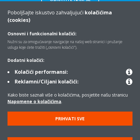
Poboljšajte iskustvo zahvaljujući
kolačićima
(cookies)
Osnovni i funkcionalni kolačići:
Tko smo mi
Nužni su za omogućavanje navigacije na našoj web stranici i pružanje
usluga koje ćete tražiti („osnovni kolačići”).
Rješenja
Dodatni kolačići:
Kolačići performansi:
Reklamni/Ciljani kolačići:
Kontakt
Kako biste saznali više o kolačićima, posjetite našu stranicu
Napomene o kolačićima
.
Proizvodi
PRIHVATI SVE
Copyright © Daikin