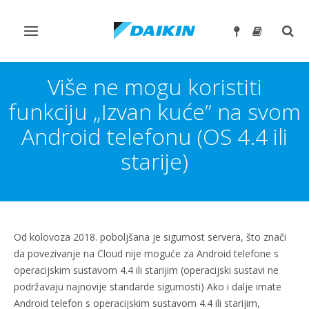
Toggle
Togg
navigation
sear
Više ne mogu koristiti
funkciju „Izvan kuće” na svom
Android telefonu (OS 4.4 ili
starije)
Od kolovoza 2018. poboljšana je sigurnost servera, što znači
da povezivanje na Cloud nije moguće za Android telefone s
operacijskim sustavom 4.4 ili starijim (operacijski sustavi ne
podržavaju najnovije standarde sigurnosti) Ako i dalje imate
Android telefon s operacijskim sustavom 4.4 ili starijim,