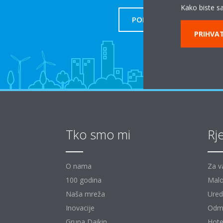
Kako biste sa
PODRŠKA
PRIHVAT
Tko smo mi
Rj
O nama
Za v
100 godina
Malo
Naša mreža
Uredi
Inovacije
Odm
Grupa Daikin
Hote