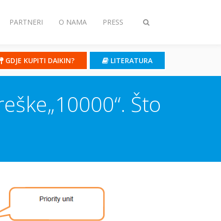
PARTNERI
O NAMA
PRESS
Toggle
search
GDJE KUPITI DAIKIN?
LITERATURA
reške„10000“. Što