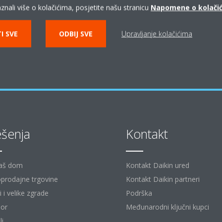
znali više o kolačićima, posjetite našu stranicu
Napomene o kolači
KONTAKT DAIKIN PARTNERI
I SVE
ODBIJ SVE
Upravljanje kolačićima
ešenja
Kontakt
aš dom
Kontakt Daikin ured
prodajne trgovine
Kontakt Daikin partneri
 i velike zgrade
Podrška
or
Međunarodni ključni kupci
li