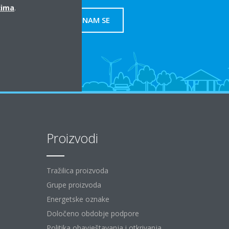
ćima
.
OBRATITE NAM SE
Proizvodi
Tražilica proizvoda
Grupe proizvoda
Energetske oznake
Določeno obdobje podpore
Politika obavještavanja i otkrivanja