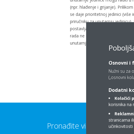
(npr. hlađenje i grijanje). Priliko
se daje prioritetnoj jedinici (više
priručniku za unutarnju jedinicu).
postavljaju se u stanje mirovanja
rada ne odgovara odabranom nači
unutarnjoj jedinici.
Poboljš
Osnovni i 
Nužni su za o
(„osnovni kolač
Dodatni ko
Kolačići 
korisnika na 
Reklamni/
stranicama il
Pronađite više informacija
učinkovitost