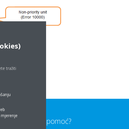
okies)
e tražiti
ašanju
web
a mjerenje
Trebate li pomoć?