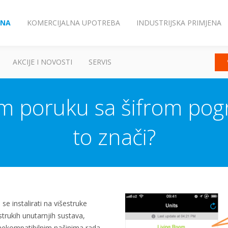
ENA
KOMERCIJALNA UPOTREBA
INDUSTRIJSKA PRIMJENA
AKCIJE I NOVOSTI
SERVIS
am poruku sa šifrom pog
to znači?
se instalirati na višestruke
strukih unutarnjih sustava,
 nekompatibilnim načinima rada