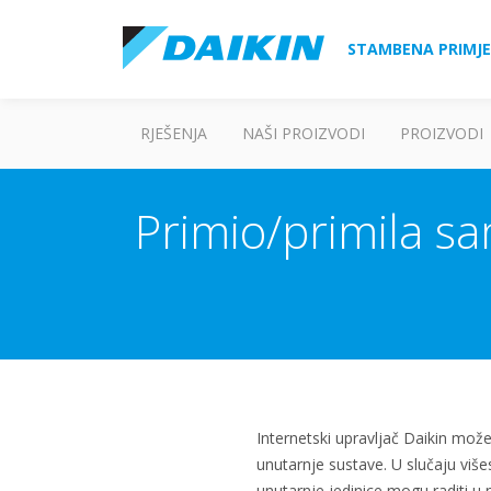
STAMBENA PRIMJ
RJEŠENJA
NAŠI PROIZVODI
PROIZVODI
Primio/primila s
Internetski upravljač Daikin može 
unutarnje sustave. U slučaju više
unutarnje jedinice mogu raditi u