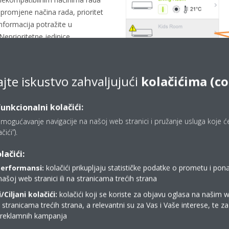
m promjene načina rada, prioritet
 informacija potražite u
 Neprioritetne jedinice
 u slučaju da odabrani način
nu rada na prioritetnoj
ajte iskustvo zahvaljujući
kolačićima (co
funkcionalni kolačići:
mogućavanje navigacije na našoj web stranici i pružanje usluga koje ćet
ići”).
lačići:
performansi:
kolačići prikupljaju statističke podatke o prometu i pon
našoj web stranici ili na stranicama trećih strana
Ciljani kolačići:
kolačići koji se koriste za objavu oglasa na našim 
i stranicama trećih strana, a relevantni su za Vas i Vaše interese, te z
Gdje kupiti Daikin?
i reklamnih kampanja