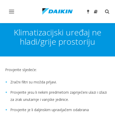
Toggle
Togg
navigation
sear
Klimatizacijski uređaj ne
hladi/grije prostoriju
Provjerite sljedeće:
Zračni filtri su možda prljavi.
Provjerite jesu li nekim predmetom zapriječeni ulazi i izlazi
za zrak unutarnje i vanjske jedinice.
Provjerite je li daljinskim upravljačem odabrana