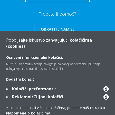
Trebate li pomoć?
OBRATITE NAM SE
Poboljšajte iskustvo zahvaljujući
kolačićima
(cookies)
Osnovni i funkcionalni kolačići:
Tko smo mi
Nužni su za omogućavanje navigacije na našoj web stranici i pružanje
usluga koje ćete tražiti („osnovni kolačići”).
Rješenja
Dodatni kolačići:
Kolačići performansi:
Reklamni/Ciljani kolačići:
Kontakt
Kako biste saznali više o kolačićima, posjetite našu stranicu
Napomene o kolačićima
.