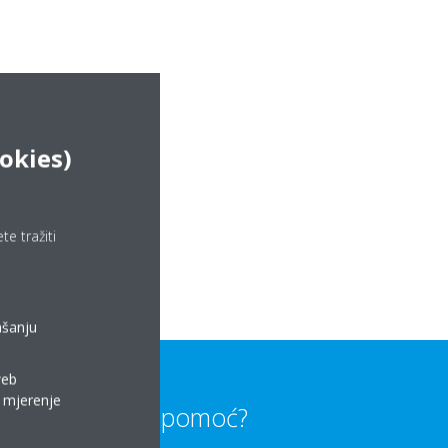
okies)
e tražiti
ašanju
web
a mjerenje
Trebate li pomoć?