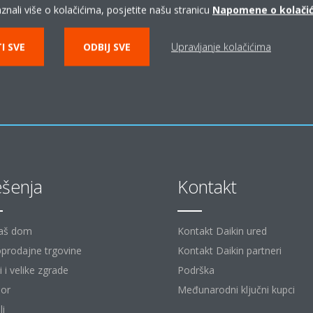
znali više o kolačićima, posjetite našu stranicu
Napomene o kolači
KONTAKT DAIKIN PARTNERI
I SVE
ODBIJ SVE
Upravljanje kolačićima
ešenja
Kontakt
aš dom
Kontakt Daikin ured
prodajne trgovine
Kontakt Daikin partneri
 i velike zgrade
Podrška
or
Međunarodni ključni kupci
li