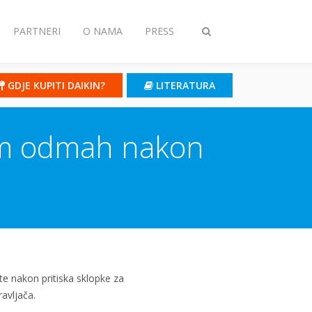
PARTNERI
O NAMA
PRESS
Toggle
search
GDJE KUPITI DAIKIN?
LITERATURA
adom odmah nakon
te nakon pritiska sklopke za
avljača.