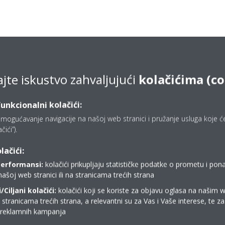
ajte iskustvo zahvaljujući
kolačićima (co
funkcionalni kolačići:
mogućavanje navigacije na našoj web stranici i pružanje usluga koje ćet
ići”).
lačići:
performansi:
kolačići prikupljaju statističke podatke o prometu i pon
našoj web stranici ili na stranicama trećih strana
Ciljani kolačići:
kolačići koji se koriste za objavu oglasa na našim 
i stranicama trećih strana, a relevantni su za Vas i Vaše interese, te z
Gdje kupiti Daikin?
i reklamnih kampanja