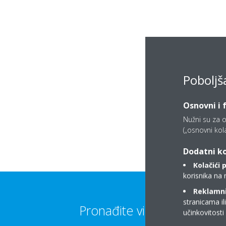
Poboljš
Osnovni i 
Nužni su za o
(„osnovni kolač
Dodatni ko
Kolačići 
korisnika na 
Reklamni/
stranicama il
Pronađite više informacija
učinkovitost