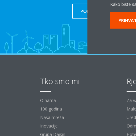
Kako biste sa
PODRŠKA
PRIHVAT
Tko smo mi
Rj
O nama
Za v
100 godina
Malo
Naša mreža
Uredi
Inovacije
Odm
Grupa Daikin
Hote