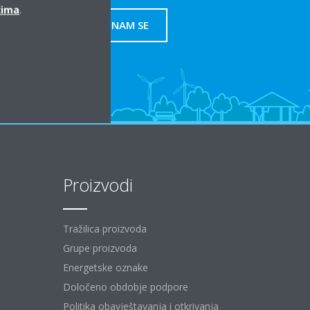
ćima
.
OBRATITE NAM SE
Proizvodi
Tražilica proizvoda
Grupe proizvoda
Energetske oznake
Določeno obdobje podpore
Politika obavještavanja i otkrivanja