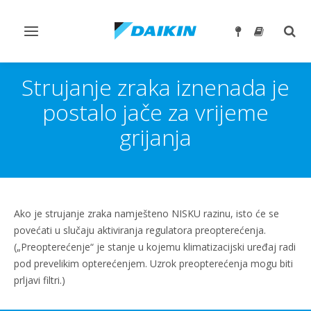
Toggle
Togg
navigation
sear
Strujanje zraka iznenada je
postalo jače za vrijeme
grijanja
Ako je strujanje zraka namješteno NISKU razinu, isto će se
povećati u slučaju aktiviranja regulatora preopterećenja.
(„Preopterećenje“ je stanje u kojemu klimatizacijski uređaj radi
pod prevelikim opterećenjem. Uzrok preopterećenja mogu biti
prljavi filtri.)