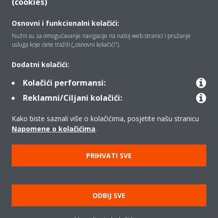
(cookies)
Osnovni i funkcionalni kolačići:
Tko smo mi
Nužni su za omogućavanje navigacije na našoj web stranici i pružanje
usluga koje ćete tražiti („osnovni kolačići”).
Rješenja
Dodatni kolačići:
Kolačići performansi:
Reklamni/Ciljani kolačići:
Kontakt
Kako biste saznali više o kolačićima, posjetite našu stranicu
Napomene o kolačićima
.
Proizvodi
PRIHVATI SVE
Copyright © Daikin
Pravna napomena
Obavijest o kolačićima
ODBIJ SVE
Pravilnik o zaštiti privatnosti podataka
Poslovna etika