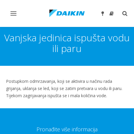
Toggle
Togg
navigation
sear
Vanjska jedinica ispušta vodu
ili paru
Postupkom odmrzavanja, koji se aktivira u načinu rada
grijanja, uklanja se led, koji se zatim pretvara u vodu ili paru.
Tijekom zagrijavanja ispušta se i mala količina vode.
Pronađite više informacija