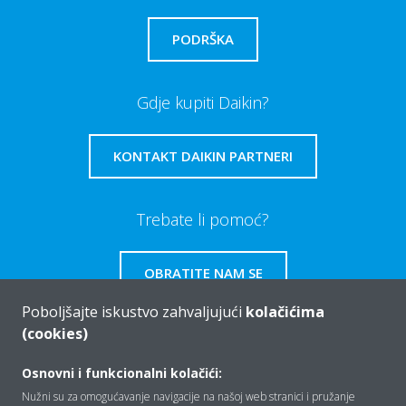
PODRŠKA
Gdje kupiti Daikin?
KONTAKT DAIKIN PARTNERI
Trebate li pomoć?
OBRATITE NAM SE
Poboljšajte iskustvo zahvaljujući
kolačićima
(cookies)
Osnovni i funkcionalni kolačići:
Tko smo mi
Nužni su za omogućavanje navigacije na našoj web stranici i pružanje