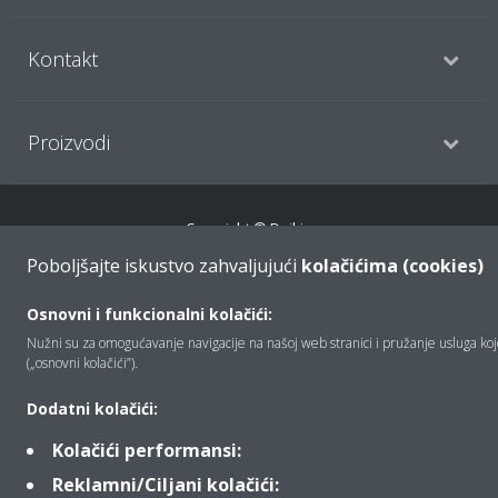
Kontakt
Proizvodi
Copyright © Daikin
Poboljšajte iskustvo zahvaljujući
kolačićima (cookies)
Pravna napomena
Obavijest o kolačićima
Pravilnik o zaštiti privatnosti podataka
Poslovna etika
Osnovni i funkcionalni kolačići:
Opći uvjeti prodaje
Data Act
Nužni su za omogućavanje navigacije na našoj web stranici i pružanje usluga koje
(„osnovni kolačići”).
Dodatni kolačići:
Kolačići performansi:
Reklamni/Ciljani kolačići: