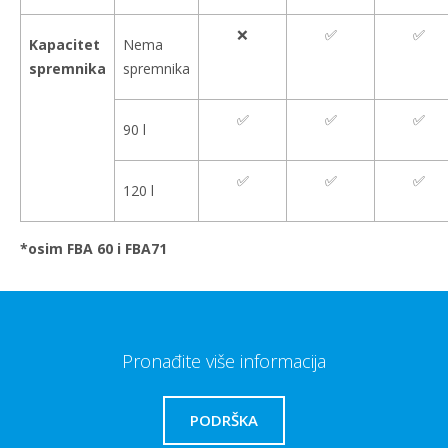
❌
✅
✅
Kapacitet
Nema
spremnika
spremnika
✅
✅
✅
90 l
✅
✅
✅
120 l
*osim FBA 60 i FBA71
Pronađite više informacija
PODRŠKA