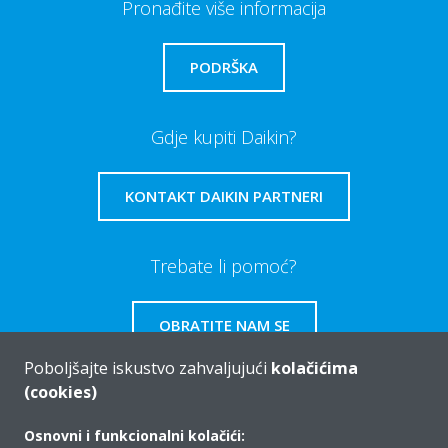
Pronađite više informacija
PODRŠKA
Gdje kupiti Daikin?
KONTAKT DAIKIN PARTNERI
Trebate li pomoć?
OBRATITE NAM SE
Poboljšajte iskustvo zahvaljujući
kolačićima
(cookies)
Osnovni i funkcionalni kolačići:
Tko smo mi