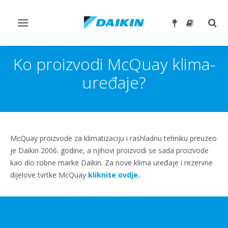
Toggle
Togg
navigation
sear
Ko proizvodi McQuay klima-
uređaje?
McQuay proizvode za klimatizaciju i rashladnu tehniku preuzeo
je Daikin 2006. godine, a njihovi proizvodi se sada proizvode
kao dio robne marke Daikin. Za nove klima uređaje i rezervne
dijelove tvrtke McQuay
kliknite ovdje.